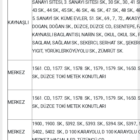
SANAYI SITESI, 3. SANAYİ SİTESİ SK., 30 SK., 30., 41 SK.,
43 SK., 44 SK., 45 SK., 46 SK., 46. SK., 47. SK., 48 SK., 4
5. SANAYİ SK. KÜME EVLER, 51. SK., 69., 7., 72., AKAS
KAYNAŞLI
DOGAN, DOĞAN SK., DÜZCE, DÜZCE CD., ESENTEPE, FAZ
KAYNASLI BAGLANTISI, NARİN SK., OKUL, OKUL SK., P
SAGLAM, SAĞLAM SK., SEKERCI, SERHAT SK., ŞEKERCİ 
YIGIT, YÖRÜKLERKÖYÜYOLU SK., ZÜMRÜT SK.
1561. CD., 1577. SK., 1578. SK., 1579., 1579. SK., 1650. S
MERKEZ
SK., DÜZCE TOKİ METEK KONUTLARI
1561. CD., 1577. SK., 1578. SK., 1579., 1579. SK., 1650. S
MERKEZ
SK., DÜZCE TOKİ METEK KONUTLARI
1900., 1900. SK., 5392. SK., 5393. SK., 5394. SK., 5397., 
MERKEZ
5402., 5402. SK., D 100 KARAYOLU, D 100 KARAYOLU 
MERKEZ HACIALILER, TÜTÜNCÜ CD.