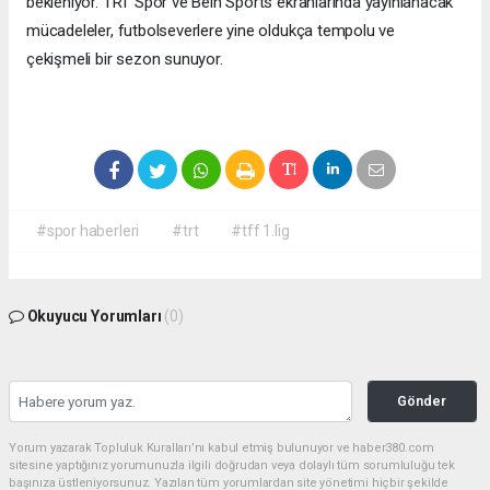
bekleniyor. TRT Spor ve Bein Sports ekranlarında yayınlanacak
mücadeleler, futbolseverlere yine oldukça tempolu ve
çekişmeli bir sezon sunuyor.
#spor haberleri
#trt
#tff 1.lig
Okuyucu Yorumları
(0)
Gönder
Yorum yazarak Topluluk Kuralları’nı kabul etmiş bulunuyor ve haber380.com
sitesine yaptığınız yorumunuzla ilgili doğrudan veya dolaylı tüm sorumluluğu tek
başınıza üstleniyorsunuz. Yazılan tüm yorumlardan site yönetimi hiçbir şekilde