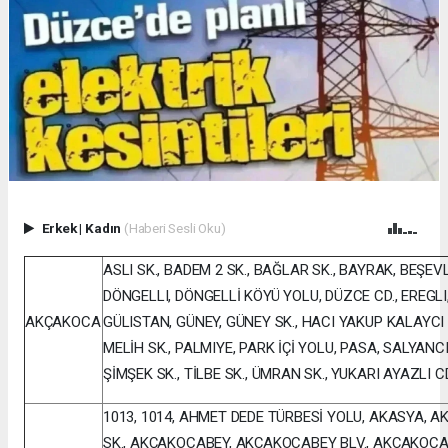
Erkek
|
Kadın
(Haberi Sesli Oku)
ASLI SK., BADEM 2 SK., BAĞLAR SK., BAYRAK, BEŞEVL
DÖNGELLI, DÖNGELLİ KÖYÜ YOLU, DÜZCE CD., EREGLI,
AKÇAKOCA
GÜLISTAN, GÜNEY, GÜNEY SK., HACI YAKUP KALAYCI CD.
MELİH SK., PALMIYE, PARK İÇİ YOLU, PASA, SALYANCI
ŞİMŞEK SK., TİLBE SK., ÜMRAN SK., YUKARI AYAZLI C
1013, 1014, AHMET DEDE TÜRBESİ YOLU, AKASYA, AK
SK., AKÇAKOCABEY, AKÇAKOCABEY BLV., AKÇAKOCAB