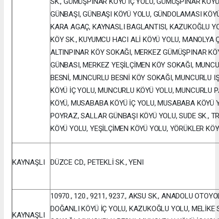
SK., GÜMÜŞPINAR KÖYÜ İÇ YOLU, GÜMÜŞPINAR KÖY
GÜNBAŞI, GÜNBAŞI KÖYÜ YOLU, GÜNDOLAMASI KÖYÜ Y
KARA AGAÇ, KAYNASLI BAGLANTISI, KAZUKOĞLU YOL
KÖY SK., KUYUMCU HACI ALİ KÖYÜ YOLU, MANOLYA Ç
ALTINPINAR KÖY SOKAĞI, MERKEZ GÜMÜŞPINAR KÖ
GÜNBASI, MERKEZ YEŞİLÇİMEN KÖY SOKAĞI, MUNC
BESNİ, MUNCURLU BESNİ KÖY SOKAĞI, MUNCURLU I
KÖYÜ İÇ YOLU, MUNCURLU KÖYÜ YOLU, MUNCURLU P
KÖYÜ, MUSABABA KÖYÜ İÇ YOLU, MUSABABA KÖYÜ YO
POYRAZ, SALLAR GÜNBAŞI KÖYÜ YOLU, SUDE SK., T
KÖYÜ YOLU, YEŞİLÇİMEN KÖYÜ YOLU, YÖRÜKLER KÖYÜ
KAYNAŞLI
DÜZCE CD., PETEKLİ SK., YENI
10970., 120., 9211, 9237., AKSU SK., ANADOLU OTO
DOĞANLI KÖYÜ İÇ YOLU, KAZUKOĞLU YOLU, MELİKE 
KAYNAŞLI