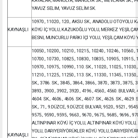
KAYALAR, MANOLYA, MANOLYA SK., MEVLANA SK., P
YAVUZ SELIM, YAVUZ SELİM SK.
10970., 11020., 120., AKSU SK., ANADOLU OTOYOLU
KAYNAŞLI
KÖYÜ İÇ YOLU, KAZUKOĞLU YOLU, MERKEZ YEŞİLÇ
BESNI, MUNCURLU PARKI İÇİ YOLU, YEŞİLÇAM KÖYÜ 
10050., 10200., 10210., 10215., 10240., 10246., 10560., 
10700., 10730., 10825., 10830., 10835., 10905., 10915., 
10970., 10975., 10990., 110. SK., 11020., 11025., 11030.,
11210., 11225., 11250., 113. SK., 11330., 11345., 11350.
SK., 3786. SK., 3845., 3864., 3866., 3870., 3873., 3875., 3
3893., 3900., 3902., 3920., 4196., 4560., 4560. BULVAR, 4
4604. SK., 4606., 4606. SK., 4607. SK., 4626. SK., 4629. S
SK., 71., 9.DÜZCE, 9.DÜZCE BULVAR, 9520., 9521., 9545.,
9575., 9590., 9595., 9663., 9670., 9675., 9685., 9696., 970
ALTINPINAR KÖYÜ İÇ YOLU, ALTINPINAR KÖYÜ YOLU,
YOLU, DARIYERİYÖRÜKLER KÖYÜ YOLU, DARIYERİYÜR
KAYNAŞLI