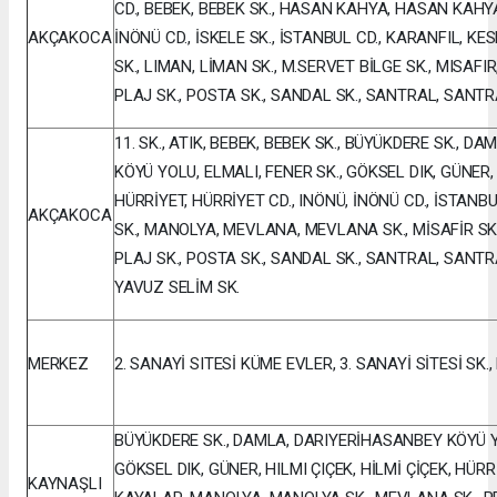
CD., BEBEK, BEBEK SK., HASAN KAHYA, HASAN KAHYA
AKÇAKOCA
İNÖNÜ CD., İSKELE SK., İSTANBUL CD., KARANFIL, KES
SK., LIMAN, LİMAN SK., M.SERVET BİLGE SK., MISAFIR
PLAJ SK., POSTA SK., SANDAL SK., SANTRAL, SANTRA
11. SK., ATIK, BEBEK, BEBEK SK., BÜYÜKDERE SK., D
KÖYÜ YOLU, ELMALI, FENER SK., GÖKSEL DIK, GÜNER, 
HÜRRİYET, HÜRRİYET CD., INÖNÜ, İNÖNÜ CD., İSTANB
AKÇAKOCA
SK., MANOLYA, MEVLANA, MEVLANA SK., MİSAFİR SK.,
PLAJ SK., POSTA SK., SANDAL SK., SANTRAL, SANTR
YAVUZ SELİM SK.
MERKEZ
2. SANAYİ SITESİ KÜME EVLER, 3. SANAYİ SİTESİ SK.,
BÜYÜKDERE SK., DAMLA, DARIYERİHASANBEY KÖYÜ YO
GÖKSEL DIK, GÜNER, HILMI ÇIÇEK, HİLMİ ÇİÇEK, HÜRR
KAYNAŞLI