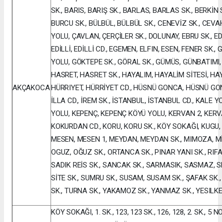
SK., BARIS, BARIŞ SK., BARLAS, BARLAS SK., BERKİN 
BURCU SK., BÜLBÜL, BÜLBÜL SK., CENEVİZ SK., CEVA
YOLU, ÇAVLAN, ÇERÇİLER SK., DOLUNAY, EBRU SK., EDI
EDİLLİ, EDİLLİ CD., EGEMEN, ELFIN, ESEN, FENER SK
YOLU, GÖKTEPE SK., GÖRAL SK., GÜMÜS, GÜNBATIMI, 
HASRET, HASRET SK., HAYALIM, HAYALİM SİTESİ, HA
AKÇAKOCA
HÜRRIYET, HÜRRİYET CD., HÜSNÜ GONCA, HÜSNÜ GONC
İLLA CD., İREM SK., İSTANBUL, İSTANBUL CD., KALE 
YOLU, KEPENÇ, KEPENÇ KÖYÜ YOLU, KERVAN 2, KERV
KOKURDAN CD., KORU, KORU SK., KÖY SOKAĞI, KUGU, 
MESEN, MESEN 1, MEYDAN, MEYDAN SK., MIMOZA, Mİ
OGUZ, OĞUZ SK., ORTANCA SK., PINAR YANI SK., RIFA
SADIK REİS SK., SANCAK SK., SARMASIK, SASMAZ, SED
SİTE SK., SUMRU SK., SUSAM, SUSAM SK., ŞAFAK SK.
SK., TURNA SK., YAKAMOZ SK., YANMAZ SK., YESILKE
KÖY SOKAĞI, 1. SK., 123, 123 SK., 126, 128, 2. SK., 5 