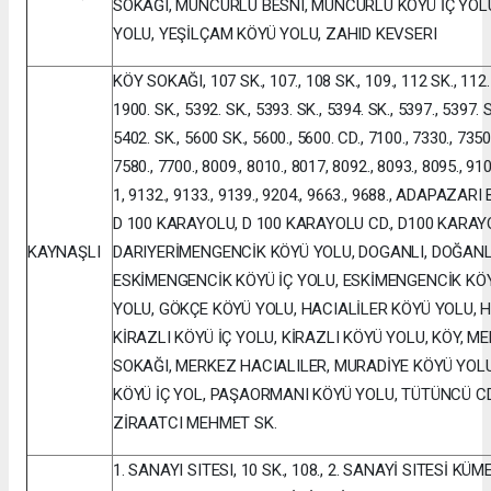
SOKAĞI, MUNCURLU BESNI, MUNCURLU KÖYÜ İÇ YOLU
YOLU, YEŞİLÇAM KÖYÜ YOLU, ZAHID KEVSERI
KÖY SOKAĞI, 107 SK., 107., 108 SK., 109., 112 SK., 112. 
1900. SK., 5392. SK., 5393. SK., 5394. SK., 5397., 5397. S
5402. SK., 5600 SK., 5600., 5600. CD., 7100., 7330., 7350.
7580., 7700., 8009., 8010., 8017, 8092., 8093., 8095., 910
1, 9132., 9133., 9139., 9204., 9663., 9688., ADAPAZAR
D 100 KARAYOLU, D 100 KARAYOLU CD., D100 KARAY
KAYNAŞLI
DARIYERİMENGENCİK KÖYÜ YOLU, DOGANLI, DOĞANL
ESKİMENGENCİK KÖYÜ İÇ YOLU, ESKİMENGENCİK KÖY
YOLU, GÖKÇE KÖYÜ YOLU, HACIALİLER KÖYÜ YOLU, 
KİRAZLI KÖYÜ İÇ YOLU, KİRAZLI KÖYÜ YOLU, KÖY, 
SOKAĞI, MERKEZ HACIALILER, MURADİYE KÖYÜ YOL
KÖYÜ İÇ YOL, PAŞAORMANI KÖYÜ YOLU, TÜTÜNCÜ CD
ZİRAATCI MEHMET SK.
1. SANAYI SITESI, 10 SK., 108., 2. SANAYİ SITESİ KÜME E