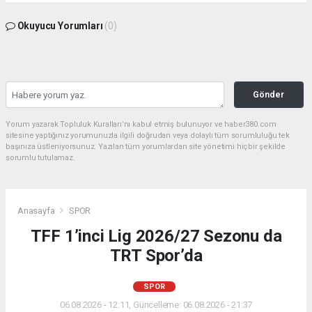
Okuyucu Yorumları
(0)
Gönder
Yorum yazarak Topluluk Kuralları’nı kabul etmiş bulunuyor ve haber380.com
sitesine yaptığınız yorumunuzla ilgili doğrudan veya dolaylı tüm sorumluluğu tek
başınıza üstleniyorsunuz. Yazılan tüm yorumlardan site yönetimi hiçbir şekilde
sorumlu tutulamaz.
Anasayfa
SPOR
TFF 1’inci Lig 2026/27 Sezonu da
TRT Spor’da
SPOR
06.08.2026 - 12:11, Güncelleme: 06.08.2026 - 21:37