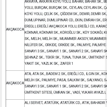
AKKAYA, AKKAYA KÖYÜ YOLU, BAHAR, BAHAR SK., B
YOLU, BURÇAK, BURÇAK SK., CEYLAN, CEYLAN SK., Ç
KÖYÜ YOLU, ÇELİK SK., ÇİĞDEM SK., DEMIR, DEMİR SK.
DUMLUPINAR, DUMLUPINAR CD., EKIN, EMRAH SK., ERD
EREGLI, EREĞLİ AKÇAKOCA YOLU, EREĞLİ CD., KARAC
AKÇAKOCA
KÖKNAR, KÖKNAR SK., KÖROĞLU SK., KÖY SOKAĞI, 
SK., MELIH, MELİH SK., MUAMMER AKSOY, MUAMMER 
NİLÜFER SK., ORKIDE, ORKİDE SK., PALMIYE, PALMİYE 
SANAYI 3 SK., SANAYİ 1 SK., SANAYİ 2 SK., SANAYİ S
ŞEHNAZ SK., TEKİR SK., TUNA, TUNA SK., ÜMİTKENT S
YAKIT SK., YAZLIK SK., ZAFER 1
ATA, ATA SK., BADEM 2 SK., EREĞLİ CD., ILGIN SK., 
MELİH SK., PALMIYE, PASA, SALKIM SK., SALYANCI, S
AKÇAKOCA
SANAYI 3 SK., SANAYİ 1 SK., SANAYİ 2 SK., SANAYİ SK
ÜMİTKENT SİTESİ, ÜMRAN SK., VADİ, YUKARI AYAZLI,
ALI SERVET, ATATÜRK, ATATÜRK CD., ATIK, BAHADIR