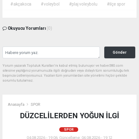
#akçakoca
#voleybol
#plaj voleybolu
#ilçe spor
Okuyucu Yorumları
(0)
Gönder
Yorum yazarak Topluluk Kuralları’nı kabul etmiş bulunuyor ve haber380.com
sitesine yaptığınız yorumunuzla ilgili doğrudan veya dolaylı tüm sorumluluğu tek
başınıza üstleniyorsunuz. Yazılan tüm yorumlardan site yönetimi hiçbir şekilde
sorumlu tutulamaz.
Anasayfa
SPOR
DÜZCELİLERDEN YOĞUN İLGİ
SPOR
04.08.2026 - 19:06, Güncelleme: 04.08.2026 - 19:12