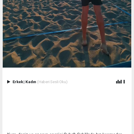
Erkek
|
Kadın
(Haberi Sesli Oku)