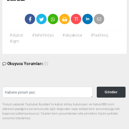
#düzce
#tahirli köyü
#akçakoca
#fazlı koç
#igm
Okuyucu Yorumları
(0)
Gönder
Yorum yazarak Topluluk Kuralları’nı kabul etmiş bulunuyor ve haber380.com
sitesine yaptığınız yorumunuzla ilgili doğrudan veya dolaylı tüm sorumluluğu tek
başınıza üstleniyorsunuz. Yazılan tüm yorumlardan site yönetimi hiçbir şekilde
sorumlu tutulamaz.