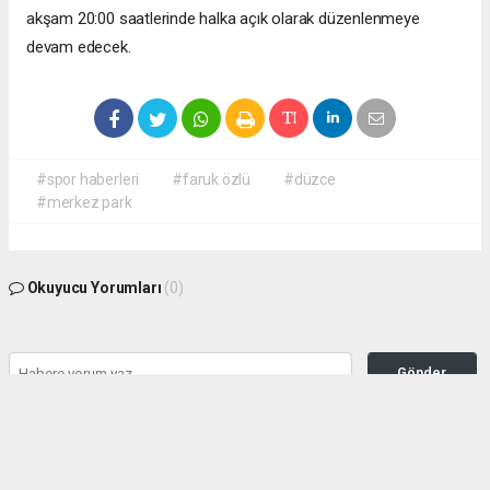
akşam 20:00 saatlerinde halka açık olarak düzenlenmeye
devam edecek.
#spor haberleri
#faruk özlü
#düzce
#merkez park
Okuyucu Yorumları
(0)
Gönder
Yorum yazarak Topluluk Kuralları’nı kabul etmiş bulunuyor ve haber380.com
sitesine yaptığınız yorumunuzla ilgili doğrudan veya dolaylı tüm sorumluluğu tek
başınıza üstleniyorsunuz. Yazılan tüm yorumlardan site yönetimi hiçbir şekilde
sorumlu tutulamaz.