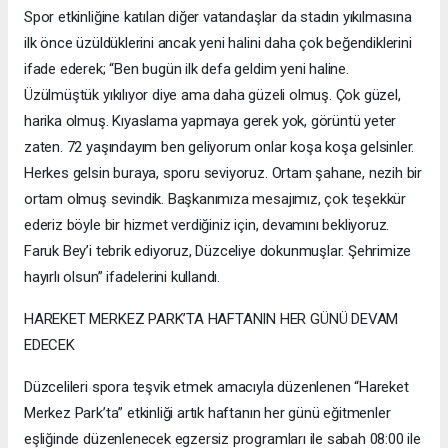
Spor etkinliğine katılan diğer vatandaşlar da stadın yıkılmasına
ilk önce üzüldüklerini ancak yeni halini daha çok beğendiklerini
ifade ederek; “Ben bugün ilk defa geldim yeni haline.
Üzülmüştük yıkılıyor diye ama daha güzeli olmuş. Çok güzel,
harika olmuş. Kıyaslama yapmaya gerek yok, görüntü yeter
zaten. 72 yaşındayım ben geliyorum onlar koşa koşa gelsinler.
Herkes gelsin buraya, sporu seviyoruz. Ortam şahane, nezih bir
ortam olmuş sevindik. Başkanımıza mesajımız, çok teşekkür
ederiz böyle bir hizmet verdiğiniz için, devamını bekliyoruz.
Faruk Bey’i tebrik ediyoruz, Düzceliye dokunmuşlar. Şehrimize
hayırlı olsun” ifadelerini kullandı.
HAREKET MERKEZ PARK’TA HAFTANIN HER GÜNÜ DEVAM
EDECEK
Düzcelileri spora teşvik etmek amacıyla düzenlenen “Hareket
Merkez Park’ta” etkinliği artık haftanın her günü eğitmenler
eşliğinde düzenlenecek egzersiz programları ile sabah 08:00 ile