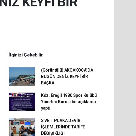
İZ KEYFİ BİR
İlginizi Çekebilir
(Görüntülü) AKÇAKOCA’DA
BUGÜN DENİZ KEYFİ BİR
BAŞKA!
Kdz. Ereğli 1980 Spor Kulübü
Yönetim Kurulu bir açıklama
yaptı
S VE T PLAKA DEVİR
İŞLEMLERİNDE TARİFE
DEĞİŞİKLİĞİ