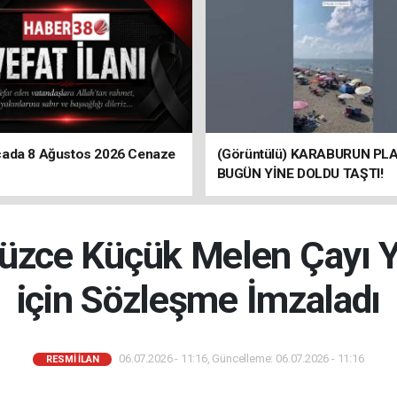
ada 8 Ağustos 2026 Cenaze
(Görüntülü) KARABURUN PLA
BUGÜN YİNE DOLDU TAŞTI!
Düzce Küçük Melen Çayı Y
için Sözleşme İmzaladı
06.07.2026 - 11:16, Güncelleme: 06.07.2026 - 11:16
RESMİ İLAN