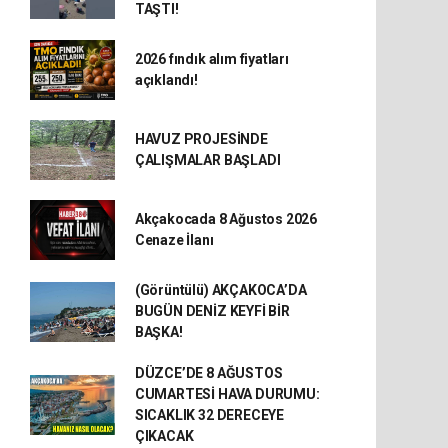
TAŞTI!
2026 fındık alım fiyatları
açıklandı!
HAVUZ PROJESİNDE
ÇALIŞMALAR BAŞLADI
Akçakocada 8 Ağustos 2026
Cenaze İlanı
(Görüntülü) AKÇAKOCA’DA
BUGÜN DENİZ KEYFİ BİR
BAŞKA!
DÜZCE’DE 8 AĞUSTOS
CUMARTESİ HAVA DURUMU:
SICAKLIK 32 DERECEYE
ÇIKACAK