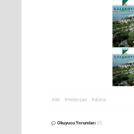
#dsi
#melen çayı
#düzce
Okuyucu Yorumları
(0)