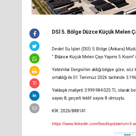
DSİ 5. Bölge Düzce Küçük Melen Ça
Devlet Su İşleri (DSİ) 5. Bölge (Ankara) Müdür
"
Düzce
Küçük Melen Çayı Yapımı 5. Kısım" i
Yatırımlar Dergisi'nin aldığı bilgiye göre, s
ortaklığı ile 01 Temmuz 2026 tarihinde 3.1
Yaklaşık maliyeti 3.999.984.025 TL olarak beli
sayısı 8, geçerli teklif sayısı 8 olmuştu.
KİK: 2026/888141
https://www.linkedin.com/feed/update/urn:li