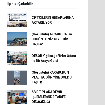
İlginizi Çekebilir
ÇİFTÇİLERİN HESAPLARINA
AKTARILIYOR
(Görüntülü) AKÇAKOCA’DA
BUGÜN DENİZ KEYFİ BİR
BAŞKA!
DESOB Yığılca Şoförler Odası
ile Bir Araya Geldi
(Görüntülü) KARABURUN
PLAJI BUGÜN YİNE DOLDU
TAŞTI!
S VE T PLAKA DEVİR
İŞLEMLERİNDE TARİFE
DEĞİŞİKLİĞİ