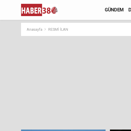
GÜNDEM
D
Anasayfa
RESMİ İLAN