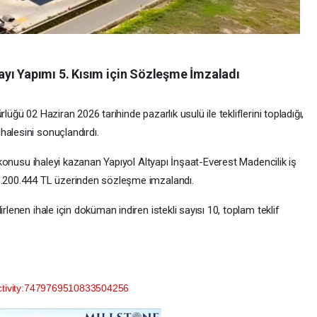
yı Yapımı 5. Kısım için Sözleşme İmzaladı
lüğü 02 Haziran 2026 tarihinde pazarlık usulü ile tekliflerini topladığı,
halesini sonuçlandırdı.
öz konusu ihaleyi kazanan Yapıyol Altyapı İnşaat-Everest Madencilik iş
96.200.444 TL üzerinden sözleşme imzalandı.
rlenen ihale için doküman indiren istekli sayısı 10, toplam teklif
:activity:7479769510833504256