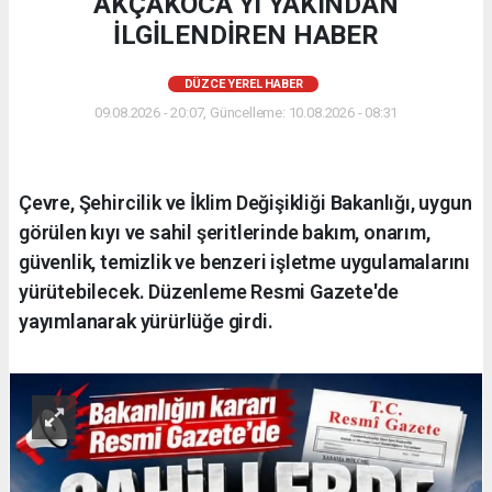
AKÇAKOCA’YI YAKINDAN
İLGİLENDİREN HABER
DÜZCE YEREL HABER
09.08.2026 - 20:07, Güncelleme: 10.08.2026 - 08:31
Çevre, Şehircilik ve İklim Değişikliği Bakanlığı, uygun
görülen kıyı ve sahil şeritlerinde bakım, onarım,
güvenlik, temizlik ve benzeri işletme uygulamalarını
yürütebilecek. Düzenleme Resmi Gazete'de
yayımlanarak yürürlüğe girdi.