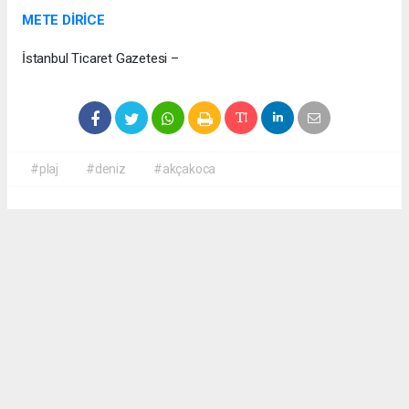
METE DİRİCE
İstanbul Ticaret Gazetesi –
#plaj
#deniz
#akçakoca
Okuyucu Yorumları
(0)
Gönder
Yorum yazarak Topluluk Kuralları’nı kabul etmiş bulunuyor ve haber380.com
sitesine yaptığınız yorumunuzla ilgili doğrudan veya dolaylı tüm sorumluluğu tek
başınıza üstleniyorsunuz. Yazılan tüm yorumlardan site yönetimi hiçbir şekilde
sorumlu tutulamaz.