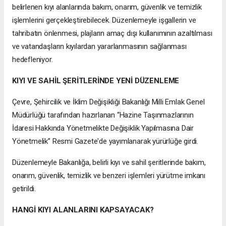
belirlenen kıyı alanlarında bakım, onarım, güvenlik ve temizlik
işlemlerini gerçekleştirebilecek. Düzenlemeyle işgallerin ve
tahribatın önlenmesi, plajların amaç dışı kullanımının azaltılması
ve vatandaşların kıyılardan yararlanmasının sağlanması
hedefleniyor.
KIYI VE SAHİL ŞERİTLERİNDE YENİ DÜZENLEME
Çevre, Şehircilik ve İklim Değişikliği Bakanlığı Milli Emlak Genel
Müdürlüğü tarafından hazırlanan “Hazine Taşınmazlarının
İdaresi Hakkında Yönetmelikte Değişiklik Yapılmasına Dair
Yönetmelik” Resmi Gazete'de yayımlanarak yürürlüğe girdi.
Düzenlemeyle Bakanlığa, belirli kıyı ve sahil şeritlerinde bakım,
onarım, güvenlik, temizlik ve benzeri işlemleri yürütme imkanı
getirildi.
HANGİ KIYI ALANLARINI KAPSAYACAK?