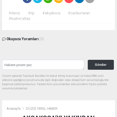
#deniz
#rip
#akçakoca
#cankurtaran
#kudret altay
Okuyucu Yorumları
(0)
Gönder
Yorum yazarak Topluluk Kuralları’nı kabul etmiş bulunuyor ve haber380.com
sitesine yaptığınız yorumunuzla ilgili doğrudan veya dolaylı tüm sorumluluğu tek
başınıza üstleniyorsunuz. Yazılan tüm yorumlardan site yönetimi hiçbir şekilde
sorumlu tutulamaz.
Anasayfa
DÜZCE YEREL HABER