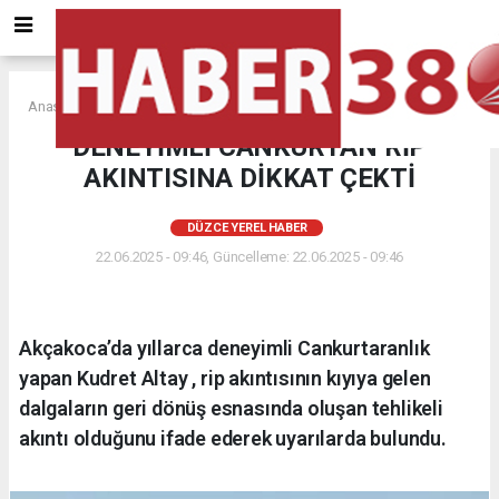
Anasayfa
DÜZCE YEREL HABER
DENEYİMLİ CANKURTAN RİP
AKINTISINA DİKKAT ÇEKTİ
DÜZCE YEREL HABER
22.06.2025 - 09:46, Güncelleme: 22.06.2025 - 09:46
Akçakoca’da yıllarca deneyimli Cankurtaranlık
yapan Kudret Altay , rip akıntısının kıyıya gelen
dalgaların geri dönüş esnasında oluşan tehlikeli
akıntı olduğunu ifade ederek uyarılarda bulundu.