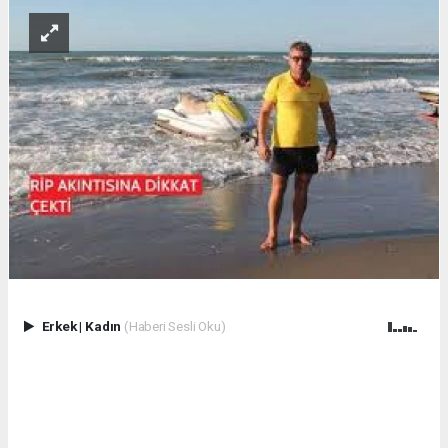
Erkek
|
Kadın
(Haberi Sesli Oku)