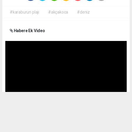
#karaburun plajı
#akçakoca
#deniz
Habere Ek Video