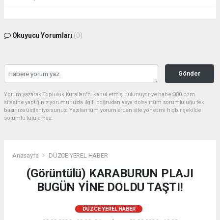
Okuyucu Yorumları
(0)
Gönder
Yorum yazarak Topluluk Kuralları’nı kabul etmiş bulunuyor ve haber380.com
sitesine yaptığınız yorumunuzla ilgili doğrudan veya dolaylı tüm sorumluluğu tek
başınıza üstleniyorsunuz. Yazılan tüm yorumlardan site yönetimi hiçbir şekilde
sorumlu tutulamaz.
Anasayfa
DÜZCE YEREL HABER
(Görüntülü) KARABURUN PLAJI
BUGÜN YİNE DOLDU TAŞTI!
DÜZCE YEREL HABER