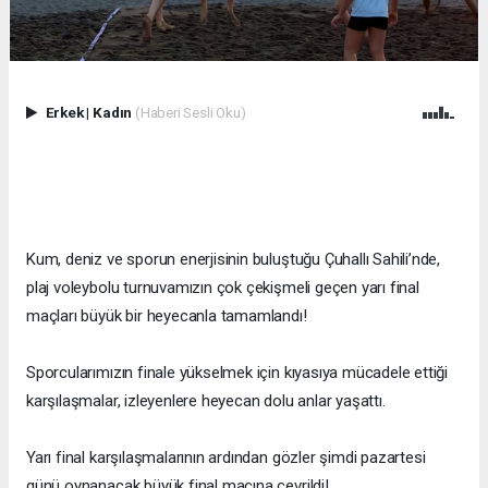
Erkek
|
Kadın
(Haberi Sesli Oku)
Kum, deniz ve sporun enerjisinin buluştuğu Çuhallı Sahili’nde,
plaj voleybolu turnuvamızın çok çekişmeli geçen yarı final
maçları büyük bir heyecanla tamamlandı!
Sporcularımızın finale yükselmek için kıyasıya mücadele ettiği
karşılaşmalar, izleyenlere heyecan dolu anlar yaşattı.
Yarı final karşılaşmalarının ardından gözler şimdi pazartesi
günü oynanacak büyük final maçına çevrildi!