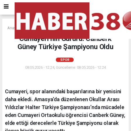
Anasayfa
SPOR
Cumayeri’nin Gururu: Canberk
Güney Türkiye Şampiyonu Oldu
SPOR
08.05.2026 - 12:24, Güncelleme: 08.05.2026 - 12:24
Cumayeri, spor alanındaki başarılarına bir yenisini
daha ekledi. Amasya’da düzenlenen Okullar Arası
Yıldızlar Halter Türkiye Şampiyonası’nda mücadele
eden Cumayeri Ortaokulu öğrencisi Canberk Güney,
elde ettiği derecelerle Türkiye Şampiyonu olarak
ilçeye büyük gurur yaşattı.