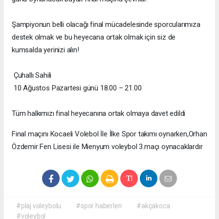
Şampiyonun belli olacağı final mücadelesinde sporcularımıza
destek olmak ve bu heyecana ortak olmak için siz de
kumsalda yerinizi alın!
Çuhallı Sahili
10 Ağustos Pazartesi günü 18.00 – 21.00
Tüm halkımızı final heyecanına ortak olmaya davet edildi
Final maçını Kocaeli Volebol İle İlke Spor takımı oynarken,Orhan
Özdemir Fen Lisesi ile Mienyum voleybol 3.maçı oynacaklardır
#plaj voleybolu
#spor haberleri
#akçakoca
#voleybol