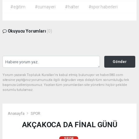
#eğitim
#cumayeri
#halter
#spor haberleri
Okuyucu Yorumları
(0)
Gönder
Yorum yazarak Topluluk Kuralları’nı kabul etmiş bulunuyor ve haber380.com
sitesine yaptığınız yorumunuzla ilgili doğrudan veya dolaylı tüm sorumluluğu tek
başınıza üstleniyorsunuz. Yazılan tüm yorumlardan site yönetimi hiçbir şekilde
sorumlu tutulamaz.
Anasayfa
SPOR
AKÇAKOCA DA FİNAL GÜNÜ
SPOR