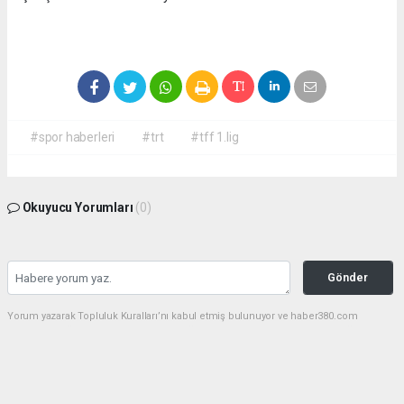
#spor haberleri
#trt
#tff 1.lig
Okuyucu Yorumları
(0)
Gönder
Yorum yazarak Topluluk Kuralları’nı kabul etmiş bulunuyor ve haber380.com
sitesine yaptığınız yorumunuzla ilgili doğrudan veya dolaylı tüm sorumluluğu tek
başınıza üstleniyorsunuz. Yazılan tüm yorumlardan site yönetimi hiçbir şekilde
sorumlu tutulamaz.