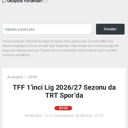
Okuyucu Yorumları
(0)
Gönder
Yorum yazarak Topluluk Kuralları’nı kabul etmiş bulunuyor ve haber380.com
sitesine yaptığınız yorumunuzla ilgili doğrudan veya dolaylı tüm sorumluluğu tek
başınıza üstleniyorsunuz. Yazılan tüm yorumlardan site yönetimi hiçbir şekilde
sorumlu tutulamaz.
Anasayfa
SPOR
TFF 1’inci Lig 2026/27 Sezonu da
TRT Spor’da
SPOR
06.08.2026 - 12:11, Güncelleme: 06.08.2026 - 21:37