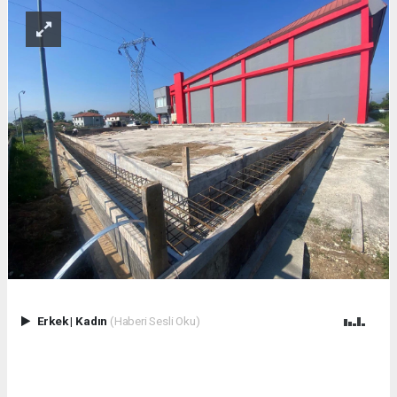
Erkek
|
Kadın
(Haberi Sesli Oku)