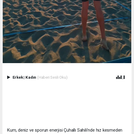
Erkek
|
Kadın
(Haberi Sesli Oku)
Kum, deniz ve sporun enerjisi Çuhallı Sahili’nde hız kesmeden