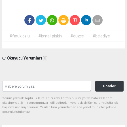
#faruk özlü
#ismail pişkin
#düzce
#belediye
Okuyucu Yorumları
(0)
Gönder
Yorum yazarak Topluluk Kuralları’nı kabul etmiş bulunuyor ve haber380.com
sitesine yaptığınız yorumunuzla ilgili doğrudan veya dolaylı tüm sorumluluğu tek
başınıza üstleniyorsunuz. Yazılan tüm yorumlardan site yönetimi hiçbir şekilde
sorumlu tutulamaz.