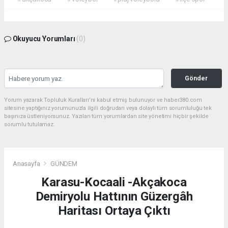
Okuyucu Yorumları
(0)
Gönder
Yorum yazarak Topluluk Kuralları’nı kabul etmiş bulunuyor ve haber380.com
sitesine yaptığınız yorumunuzla ilgili doğrudan veya dolaylı tüm sorumluluğu tek
başınıza üstleniyorsunuz. Yazılan tüm yorumlardan site yönetimi hiçbir şekilde
sorumlu tutulamaz.
Anasayfa
GÜNDEM
Karasu-Kocaali -Akçakoca
Demiryolu Hattının Güzergâh
Haritası Ortaya Çıktı