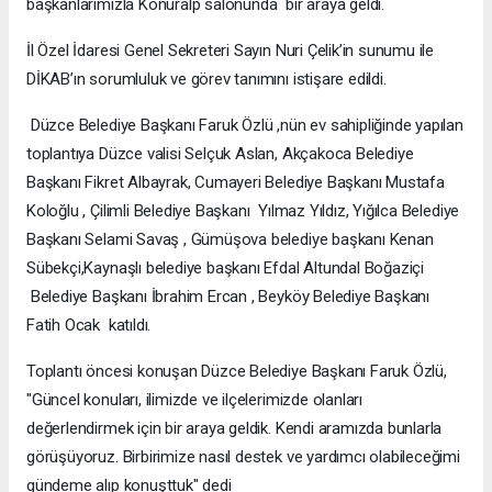
başkanlarımızla Konuralp salonunda bir araya geldi.
İl Özel İdaresi Genel Sekreteri Sayın Nuri Çelik’in sunumu ile
DİKAB’ın sorumluluk ve görev tanımını istişare edildi.
Düzce Belediye Başkanı Faruk Özlü ,nün ev sahipliğinde yapılan
toplantıya Düzce valisi Selçuk Aslan, Akçakoca Belediye
Başkanı Fikret Albayrak, Cumayeri Belediye Başkanı Mustafa
Koloğlu , Çilimli Belediye Başkanı Yılmaz Yıldız, Yığılca Belediye
Başkanı Selami Savaş , Gümüşova belediye başkanı Kenan
Sübekçi,Kaynaşlı belediye başkanı Efdal Altundal Boğaziçi
Belediye Başkanı İbrahim Ercan , Beyköy Belediye Başkanı
Fatih Ocak katıldı.
Toplantı öncesi konuşan Düzce Belediye Başkanı Faruk Özlü,
"Güncel konuları, ilimizde ve ilçelerimizde olanları
değerlendirmek için bir araya geldik. Kendi aramızda bunlarla
görüşüyoruz. Birbirimize nasıl destek ve yardımcı olabileceğimi
gündeme alıp konuşttuk" dedi