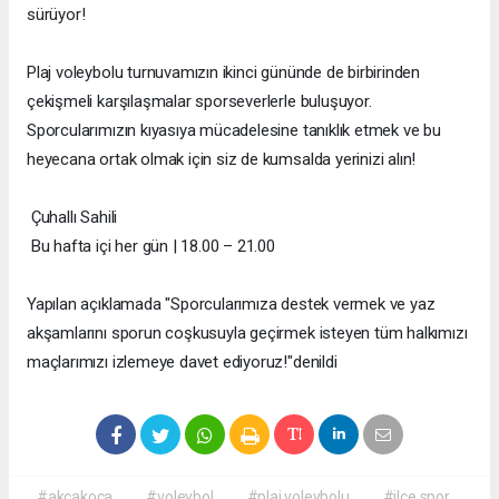
sürüyor!
Plaj voleybolu turnuvamızın ikinci gününde de birbirinden
çekişmeli karşılaşmalar sporseverlerle buluşuyor.
Sporcularımızın kıyasıya mücadelesine tanıklık etmek ve bu
heyecana ortak olmak için siz de kumsalda yerinizi alın!
Çuhallı Sahili
Bu hafta içi her gün | 18.00 – 21.00
Yapılan açıklamada "Sporcularımıza destek vermek ve yaz
akşamlarını sporun coşkusuyla geçirmek isteyen tüm halkımızı
maçlarımızı izlemeye davet ediyoruz!"denildi
#akçakoca
#voleybol
#plaj voleybolu
#ilçe spor