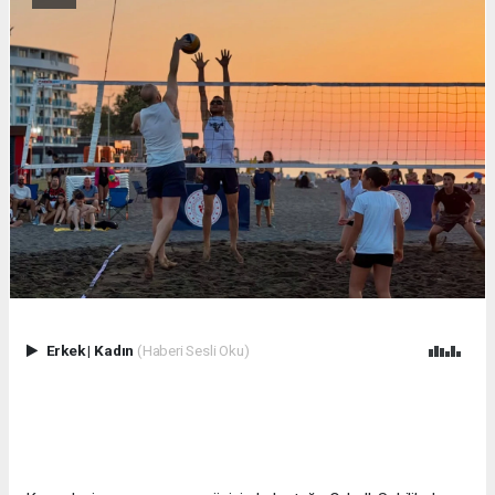
Erkek
|
Kadın
(Haberi Sesli Oku)