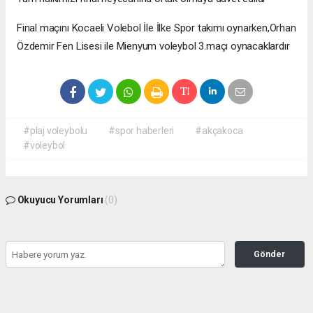
Final maçını Kocaeli Volebol İle İlke Spor takımı oynarken,Orhan
Özdemir Fen Lisesi ile Mienyum voleybol 3.maçı oynacaklardır
#plaj voleybolu
#spor haberleri
#akçakoca
#voleybol
Okuyucu Yorumları
(0)
Gönder
Yorum yazarak Topluluk Kuralları’nı kabul etmiş bulunuyor ve haber380.com
sitesine yaptığınız yorumunuzla ilgili doğrudan veya dolaylı tüm sorumluluğu tek
başınıza üstleniyorsunuz. Yazılan tüm yorumlardan site yönetimi hiçbir şekilde