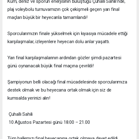
Kum, deniz ve sporun enerjisinin buluştuğu Çuhallı Sahili’nde,
plaj voleybolu turnuvamızın çok çekişmeli geçen yarı final
maçları büyük bir heyecanla tamamlandı!
Sporcularımızın finale yükselmek için kıyasıya mücadele ettiği
karşılaşmalar, izleyenlere heyecan dolu anlar yaşattı.
Yarı final karşılaşmalarının ardından gözler şimdi pazartesi
günü oynanacak büyük final maçına çevrildi!
Şampiyonun belli olacağı final mücadelesinde sporcularımıza
destek olmak ve bu heyecana ortak olmak için siz de
kumsalda yerinizi alın!
Çuhallı Sahili
10 Ağustos Pazartesi günü 18.00 – 21.00
Tüm halkımızı final heyecanına ortak olmaya davet edildi