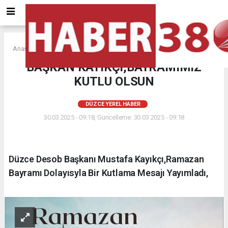
Anasayfa
DÜZCE YEREL HABER
BAŞKAN KAYIKÇI,BAYRAMIMIZ
KUTLU OLSUN
DÜZCE YEREL HABER
30.03.2025 - 09:18, Güncelleme: 30.03.2025 - 09:18
Düzce Desob Başkanı Mustafa Kayıkçı,Ramazan
Bayramı Dolayısyla Bir Kutlama Mesajı Yayımladı,