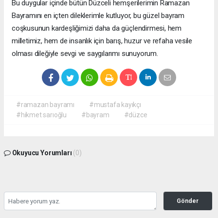
Bu duygular içinde bütün Düzceli hemşerilerimin Ramazan
Bayramını en içten dileklerimle kutluyor, bu güzel bayram
coşkusunun kardeşliğimizi daha da güçlendirmesi, hem
milletimiz, hem de insanlık için barış, huzur ve refaha vesile
olması dileğiyle sevgi ve saygılarımı sunuyorum.
#ramazan bayramı
#mustafa kayıkçı
#hikmet sarıoğlu
#bayram
#düzce
Okuyucu Yorumları
(0)
Gönder