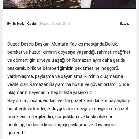
Erkek
|
Kadın
(Haberi Sesli Oku)
Düzce Desob Başkanı Mustafa Kayıkçı mesajında:Bolluk,
bereket ve huzur ikliminin doyasıya yaşandığı, rahmet, mağfiret
ve cömertliğin zirveye ulaştığı bir Ramazan ayını daha geride
bırakarak, birlik ve beraberliğimizin pekişmesine, hoşgörü,
yardımlaşma, paylaşma ve dayanışma ikliminin oluşmasına
vesile olan Ramazan Bayramı’na huzur ve güven ortamı içinde
ulaşmanın heyecanını hep birlikte yaşıyoruz.
Bayramlar; insani, vicdani ve dini güzelliklerin birlikte paylaşıldığı,
beraberlik ve kardeşlik duygularının, sevgi ve saygının en güzel
örneklerinin sergilendiği, dargınlıkların ve küskünlüklerin
unutulup, herkesin kucaklaştığı paylaşma ve dayanışma
günleridir.