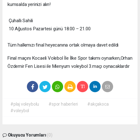
kumsalda yerinizi alın!
Çuhallı Sahili
10 Ağustos Pazartesi günü 18.00 – 21.00
Tüm halkımızı final heyecanına ortak olmaya davet edildi
Final maçını Kocaeli Volebol İle İlke Spor takımı oynarken,Orhan
Özdemir Fen Lisesi ile Mienyum voleybol 3.maçı oynacaklardır
#plaj voleybolu
#spor haberleri
#akçakoca
#voleybol
Okuyucu Yorumları
(0)