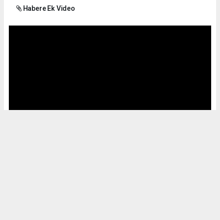
Habere Ek Video
Okuyucu Yorumları
(0)
Gönder