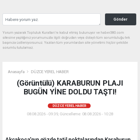
Gönder
Yorum yazarak Topluluk Kuralları’nı kabul etmiş bulunuyor ve haber380.com
sitesine yaptığınız yorumunuzla ilgili doğrudan veya dolaylı tüm sorumluluğu tek
başınıza üstleniyorsunuz. Yazılan tüm yorumlardan site yönetimi hiçbir şekilde
sorumlu tutulamaz.
Anasayfa
DÜZCE YEREL HABER
(Görüntülü) KARABURUN PLAJI
BUGÜN YİNE DOLDU TAŞTI!
DÜZCE YEREL HABER
08.08.2026 - 09:39, Güncelleme: 08.08.2026 - 10:28
Akçakoca’nın gözde tatil noktalarından Karaburun