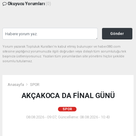
Okuyucu Yorumları
(0)
Gönder
Yorum yazarak Topluluk Kuralları’nı kabul etmiş bulunuyor ve haber380.com
sitesine yaptığınız yorumunuzla ilgili doğrudan veya dolaylı tüm sorumluluğu tek
başınıza üstleniyorsunuz. Yazılan tüm yorumlardan site yönetimi hiçbir şekilde
sorumlu tutulamaz.
Anasayfa
SPOR
AKÇAKOCA DA FİNAL GÜNÜ
SPOR
08.08.2026 - 09:07, Güncelleme: 08.08.2026 - 10:43