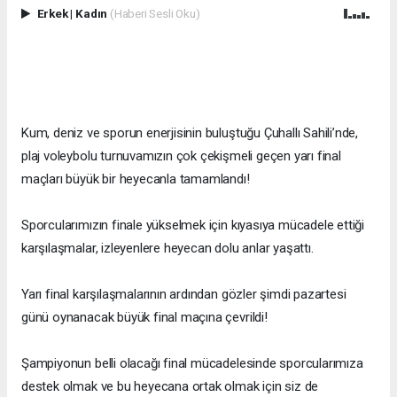
Erkek
|
Kadın
(Haberi Sesli Oku)
Kum, deniz ve sporun enerjisinin buluştuğu Çuhallı Sahili’nde,
plaj voleybolu turnuvamızın çok çekişmeli geçen yarı final
maçları büyük bir heyecanla tamamlandı!
Sporcularımızın finale yükselmek için kıyasıya mücadele ettiği
karşılaşmalar, izleyenlere heyecan dolu anlar yaşattı.
Yarı final karşılaşmalarının ardından gözler şimdi pazartesi
günü oynanacak büyük final maçına çevrildi!
Şampiyonun belli olacağı final mücadelesinde sporcularımıza
destek olmak ve bu heyecana ortak olmak için siz de