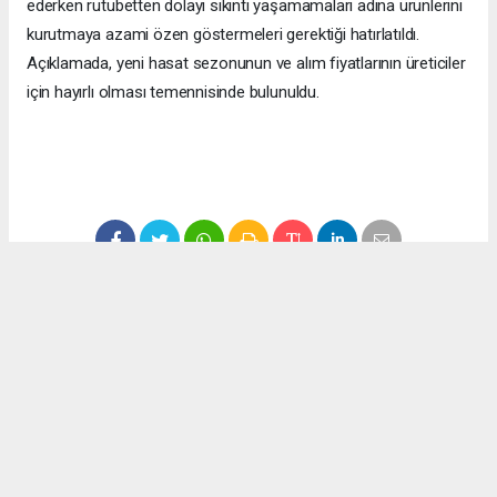
ederken rutubetten dolayı sıkıntı yaşamamaları adına ürünlerini
kurutmaya azami özen göstermeleri gerektiği hatırlatıldı.
Açıklamada, yeni hasat sezonunun ve alım fiyatlarının üreticiler
için hayırlı olması temennisinde bulunuldu.
#ekonomi
#fındık
#düzce
#fındık fiyatları
Okuyucu Yorumları
(0)
Gönder