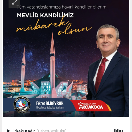
Erkek
|
Kadın
(Haberi Sesli Oku)