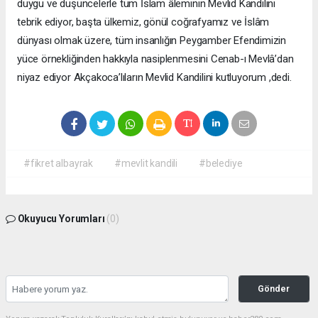
duygu ve düşüncelerle tüm İslam âleminin Mevlid Kandilini
tebrik ediyor, başta ülkemiz, gönül coğrafyamız ve İslâm
dünyası olmak üzere, tüm insanlığın Peygamber Efendimizin
yüce örnekliğinden hakkıyla nasiplenmesini Cenab-ı Mevlâ’dan
niyaz ediyor Akçakoca’lıların Mevlid Kandilini kutluyorum ,dedi.
#fikret albayrak
#mevlit kandili
#belediye
Okuyucu Yorumları
(0)
Gönder