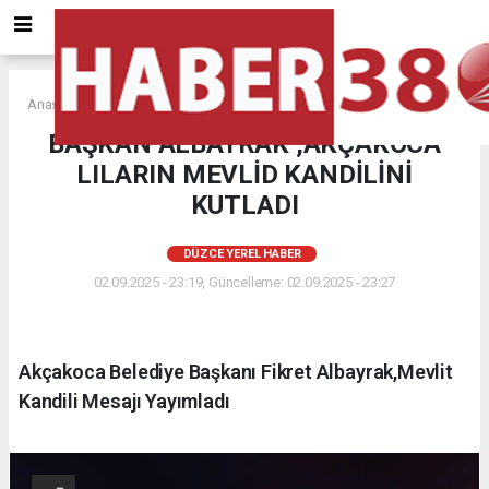
Anasayfa
DÜZCE YEREL HABER
BAŞKAN ALBAYRAK ,AKÇAKOCA
LILARIN MEVLİD KANDİLİNİ
KUTLADI
DÜZCE YEREL HABER
02.09.2025 - 23:19, Güncelleme: 02.09.2025 - 23:27
Akçakoca Belediye Başkanı Fikret Albayrak,Mevlit
Kandili Mesajı Yayımladı