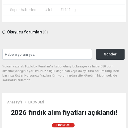
#spor haberleri
#trt
#tff 1.lig
Okuyucu Yorumları
(0)
Gönder
Yorum yazarak Topluluk Kuralları’nı kabul etmiş bulunuyor ve haber380.com
sitesine yaptığınız yorumunuzla ilgili doğrudan veya dolaylı tüm sorumluluğu tek
başınıza üstleniyorsunuz. Yazılan tüm yorumlardan site yönetimi hiçbir şekilde
sorumlu tutulamaz.
Anasayfa
EKONOMİ
2026 fındık alım fiyatları açıklandı!
EKONOMİ