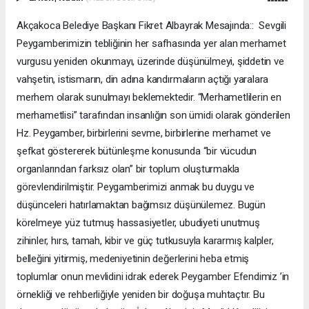
Akçakoca Belediye Başkanı Fikret Albayrak Mesajında:: Sevgili
Peygamberimizin tebliğinin her safhasında yer alan merhamet
vurgusu yeniden okunmayı, üzerinde düşünülmeyi, şiddetin ve
vahşetin, istismarın, din adına kandırmaların açtığı yaralara
merhem olarak sunulmayı beklemektedir. “Merhametlilerin en
merhametlisi” tarafından insanlığın son ümidi olarak gönderilen
Hz. Peygamber, birbirlerini sevme, birbirlerine merhamet ve
şefkat göstererek bütünleşme konusunda “bir vücudun
organlarından farksız olan” bir toplum oluşturmakla
görevlendirilmiştir. Peygamberimizi anmak bu duygu ve
düşünceleri hatırlamaktan bağımsız düşünülemez. Bugün
körelmeye yüz tutmuş hassasiyetler, ubudiyeti unutmuş
zihinler, hırs, tamah, kibir ve güç tutkusuyla kararmış kalpler,
belleğini yitirmiş, medeniyetinin değerlerini heba etmiş
toplumlar onun mevlidini idrak ederek Peygamber Efendimiz ’in
örnekliği ve rehberliğiyle yeniden bir doğuşa muhtaçtır. Bu