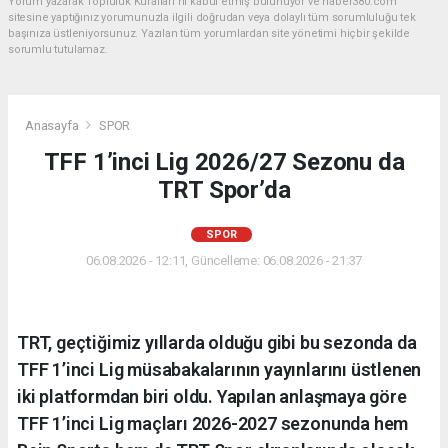
Yorum yazarak Topluluk Kuralları’nı kabul etmiş bulunuyor ve haber380.com
sitesine yaptığınız yorumunuzla ilgili doğrudan veya dolaylı tüm sorumluluğu tek
başınıza üstleniyorsunuz. Yazılan tüm yorumlardan site yönetimi hiçbir şekilde
sorumlu tutulamaz.
Anasayfa
SPOR
TFF 1’inci Lig 2026/27 Sezonu da
TRT Spor’da
SPOR
06.08.2026 - 12:11, Güncelleme: 06.08.2026 - 21:37
TRT, geçtiğimiz yıllarda olduğu gibi bu sezonda da
TFF 1’inci Lig müsabakalarının yayınlarını üstlenen
iki platformdan biri oldu. Yapılan anlaşmaya göre
TFF 1’inci Lig maçları 2026-2027 sezonunda hem