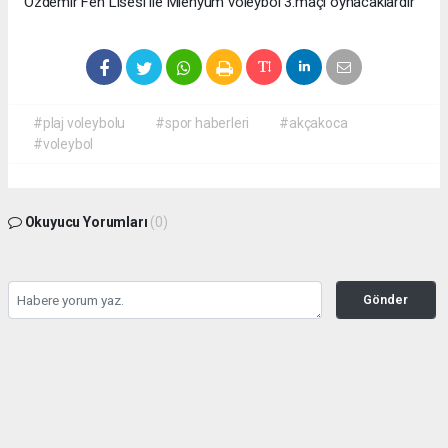
Özdemir Fen Lisesi ile Mienyum voleybol 3.maçı oynacaklardır
#plaj voleybolu
#spor haberleri
#akçakoca
#voleybol
Okuyucu Yorumları
(0)
Gönder
Yorum yazarak Topluluk Kuralları’nı kabul etmiş bulunuyor ve haber380.com
sitesine yaptığınız yorumunuzla ilgili doğrudan veya dolaylı tüm sorumluluğu tek
başınıza üstleniyorsunuz. Yazılan tüm yorumlardan site yönetimi hiçbir şekilde
sorumlu tutulamaz.