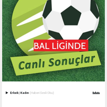
Erkek
|
Kadın
(Haberi Sesli Oku)