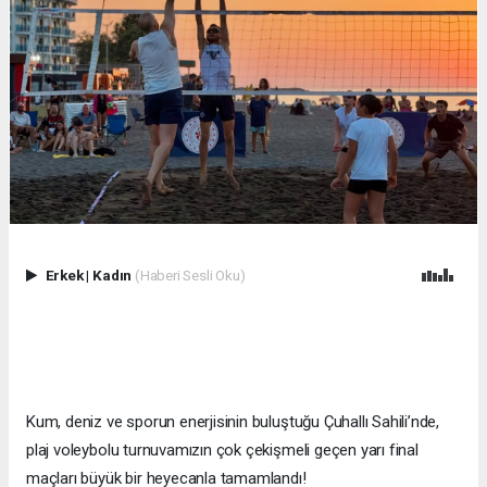
Erkek
|
Kadın
(Haberi Sesli Oku)
Kum, deniz ve sporun enerjisinin buluştuğu Çuhallı Sahili’nde,
plaj voleybolu turnuvamızın çok çekişmeli geçen yarı final
maçları büyük bir heyecanla tamamlandı!