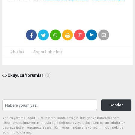
#bal ligi
#spor haberleri
Okuyucu Yorumları
(0)
Gönder
Yorum yazarak Topluluk Kuralları’nı kabul etmiş bulunuyor ve haber380.com
sitesine yaptığınız yorumunuzla ilgili doğrudan veya dolaylı tüm sorumluluğu tek
başınıza üstleniyorsunuz. Yazılan tüm yorumlardan site yönetimi hiçbir şekilde
sorumlu tutulamaz.