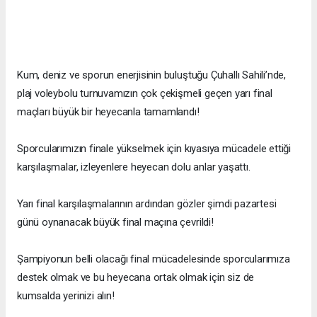
Kum, deniz ve sporun enerjisinin buluştuğu Çuhallı Sahili’nde,
plaj voleybolu turnuvamızın çok çekişmeli geçen yarı final
maçları büyük bir heyecanla tamamlandı!
Sporcularımızın finale yükselmek için kıyasıya mücadele ettiği
karşılaşmalar, izleyenlere heyecan dolu anlar yaşattı.
Yarı final karşılaşmalarının ardından gözler şimdi pazartesi
günü oynanacak büyük final maçına çevrildi!
Şampiyonun belli olacağı final mücadelesinde sporcularımıza
destek olmak ve bu heyecana ortak olmak için siz de
kumsalda yerinizi alın!