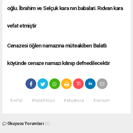
oğlu. İbrahim ve Selçuk kara nın babalari. Rıdvan kara
vefat etmiştir
Cenazesi öğlen namazına müteakiben Balatlı
köyünde cenaze namazı kılınıp defnedilecektir
#vefat
#balatlı köyü
#akçakoca
#cenaze
Okuyucu Yorumları
(0)