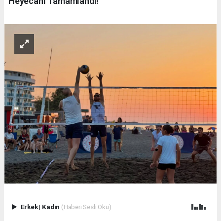
Heyecanı Tamamlandı!
Erkek
|
Kadın
(Haberi Sesli Oku)