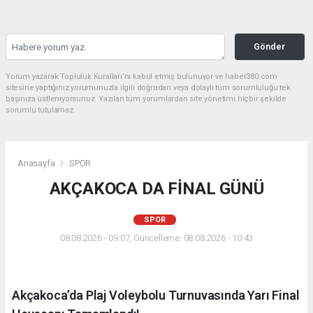
Gönder
Yorum yazarak Topluluk Kuralları’nı kabul etmiş bulunuyor ve haber380.com
sitesine yaptığınız yorumunuzla ilgili doğrudan veya dolaylı tüm sorumluluğu tek
başınıza üstleniyorsunuz. Yazılan tüm yorumlardan site yönetimi hiçbir şekilde
sorumlu tutulamaz.
Anasayfa
SPOR
AKÇAKOCA DA FİNAL GÜNÜ
SPOR
08.08.2026 - 09:07, Güncelleme: 08.08.2026 - 10:43
Akçakoca’da Plaj Voleybolu Turnuvasında Yarı Final