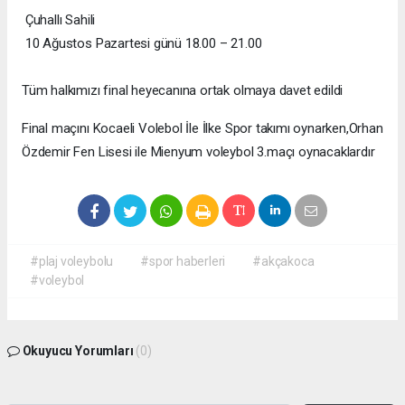
Çuhallı Sahili
10 Ağustos Pazartesi günü 18.00 – 21.00
Tüm halkımızı final heyecanına ortak olmaya davet edildi
Final maçını Kocaeli Volebol İle İlke Spor takımı oynarken,Orhan
Özdemir Fen Lisesi ile Mienyum voleybol 3.maçı oynacaklardır
#plaj voleybolu
#spor haberleri
#akçakoca
#voleybol
Okuyucu Yorumları
(0)