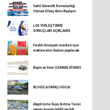
Sahil Güvenlik Komutanlığı
Uzman Erbaş Alımı Başlıyor
LGS YERLEŞTİRME
SONUÇLARI AÇIKLANDI
Fındık dönüşüm merkezi için
makine alım ihalesi yapılacak
Beyin ve Sinir UZMANI ATANDI
BU HOCA FARKLI HOCA!
Alaplı İçme Suyu Arıtma Tesisi
yapım inşaatı teklifi verildi