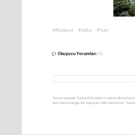
#Akçakoca
#balıkçı
#füze
Okuyucu Yorumları
(0)
Yorum yazarak Topluluk Kuralları’nı kabul etmiş bulun
tüm sorumluluğu tek başınıza üstleniyorsunuz. Yazıla