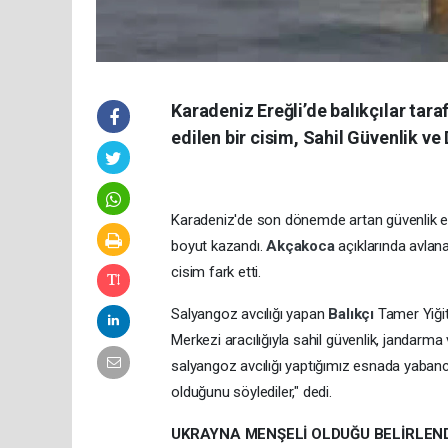
Karadeniz Ereğli’de balıkçılar tar
edilen bir cisim, Sahil Güvenlik ve 
Karadeniz'de son dönemde artan güvenlik endiş
boyut kazandı.
Akçakoca
açıklarında avlana
cisim fark etti.
Salyangoz avcılığı yapan
Balıkçı
Tamer Yiğit
Merkezi aracılığıyla sahil güvenlik, jandarma 
salyangoz avcılığı yaptığımız esnada yabancı
olduğunu söylediler," dedi.
UKRAYNA MENŞELİ OLDUĞU BELİRLEN