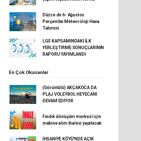
Düzce de 6- Ağustos
Perşembe Meteoroloji Hava
Tahmini
LGS KAPSAMINDAKİ İLK
YERLEŞTİRME SONUÇLARININ
RAPORU YAYIMLANDI
En Çok Okunanlar
(Görüntülü) AKÇAKOCA DA
PLAJ VOLEYBOL HEYECANI
DEVAM EDİYOR
Fındık dönüşüm merkezi için
makine alım ihalesi yapılacak
İHSANİYE KÖYÜ'NDE AÇIK