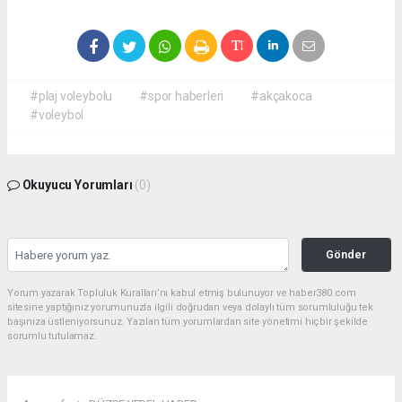
#plaj voleybolu
#spor haberleri
#akçakoca
#voleybol
Okuyucu Yorumları
(0)
Gönder
Yorum yazarak Topluluk Kuralları’nı kabul etmiş bulunuyor ve haber380.com
sitesine yaptığınız yorumunuzla ilgili doğrudan veya dolaylı tüm sorumluluğu tek
başınıza üstleniyorsunuz. Yazılan tüm yorumlardan site yönetimi hiçbir şekilde
sorumlu tutulamaz.