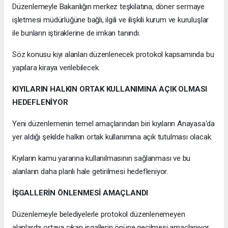
Düzenlemeyle Bakanlığın merkez teşkilatına, döner sermaye
işletmesi müdürlüğüne bağlı, ilgili ve ilişkili kurum ve kuruluşlar
ile bunların iştiraklerine de imkan tanındı.
Söz konusu kıyı alanları düzenlenecek protokol kapsamında bu
yapılara kiraya verilebilecek.
KIYILARIN HALKIN ORTAK KULLANIMINA AÇIK OLMASI
HEDEFLENİYOR
Yeni düzenlemenin temel amaçlarından biri kıyıların Anayasa'da
yer aldığı şekilde halkın ortak kullanımına açık tutulması olacak.
Kıyıların kamu yararına kullanılmasının sağlanması ve bu
alanların daha planlı hale getirilmesi hedefleniyor.
İŞGALLERİN ÖNLENMESİ AMAÇLANDI
Düzenlemeyle belediyelerle protokol düzenlenemeyen
alanlarda ortaya çıkan işgallerin önüne geçilmesi amaçlanıyor.