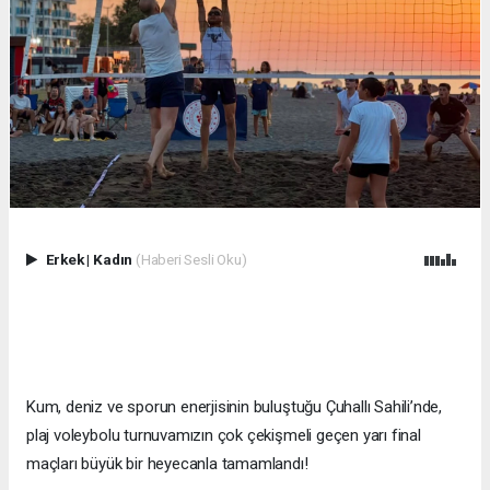
Erkek
|
Kadın
(Haberi Sesli Oku)
Kum, deniz ve sporun enerjisinin buluştuğu Çuhallı Sahili’nde,
plaj voleybolu turnuvamızın çok çekişmeli geçen yarı final
maçları büyük bir heyecanla tamamlandı!