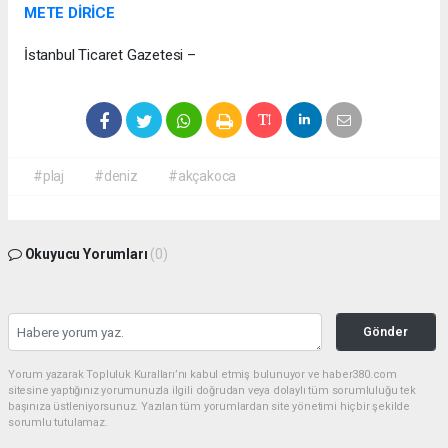
METE DİRİCE
İstanbul Ticaret Gazetesi –
#plaj
#deniz
#akçakoca
Okuyucu Yorumları
(0)
Gönder
Yorum yazarak Topluluk Kuralları’nı kabul etmiş bulunuyor ve haber380.com
sitesine yaptığınız yorumunuzla ilgili doğrudan veya dolaylı tüm sorumluluğu tek
başınıza üstleniyorsunuz. Yazılan tüm yorumlardan site yönetimi hiçbir şekilde
sorumlu tutulamaz.