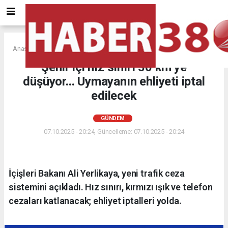
Anasayfa
GÜNDEM
Şehir içi hız sınırı 30 km’ye
düşüyor... Uymayanın ehliyeti iptal
edilecek
GÜNDEM
07.10.2025 - 20:24, Güncelleme: 07.10.2025 - 20:24
İçişleri Bakanı Ali Yerlikaya, yeni trafik ceza
sistemini açıkladı. Hız sınırı, kırmızı ışık ve telefon
cezaları katlanacak; ehliyet iptalleri yolda.