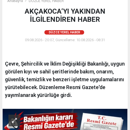
Anasayfa
DÜZCE YEREL HABER
AKÇAKOCA’YI YAKINDAN
İLGİLENDİREN HABER
DÜZCE YEREL HABER
09.08.2026 - 20:07, Güncelleme: 10.08.2026 - 08:31
Çevre, Şehircilik ve İklim Değişikliği Bakanlığı, uygun
görülen kıyı ve sahil şeritlerinde bakım, onarım,
güvenlik, temizlik ve benzeri işletme uygulamalarını
yürütebilecek. Düzenleme Resmi Gazete'de
yayımlanarak yürürlüğe girdi.