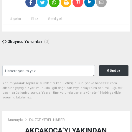
#şehir
#hız
#ehliyet
Okuyucu Yorumları
(0)
Gönder
Yorum yazarak Topluluk Kuralları’nı kabul etmiş bulunuyor ve haber380.com
sitesine yaptığınız yorumunuzla ilgili doğrudan veya dolaylı tüm sorumluluğu tek
başınıza üstleniyorsunuz. Yazılan tüm yorumlardan site yönetimi hiçbir şekilde
sorumlu tutulamaz.
Anasayfa
DÜZCE YEREL HABER
AKÇAKOCA’YI YAKINDAN