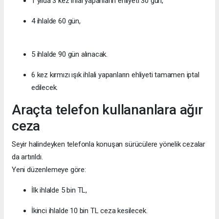
1 yılda 3 kez ihlal yapanların ehliyeti 30 gün,
4 ihlalde 60 gün,
5 ihlalde 90 gün alınacak.
6 kez kırmızı ışık ihlali yapanların ehliyeti tamamen iptal
edilecek.
Araçta telefon kullananlara ağır
ceza
Seyir halindeyken telefonla konuşan sürücülere yönelik cezalar
da artırıldı.
Yeni düzenlemeye göre:
İlk ihlalde 5 bin TL,
İkinci ihlalde 10 bin TL ceza kesilecek.