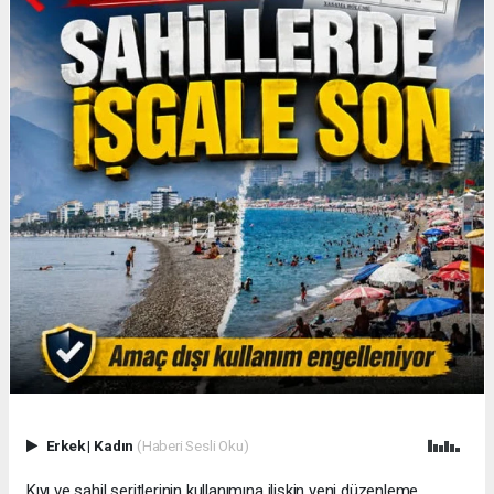
Erkek
|
Kadın
(Haberi Sesli Oku)
Kıyı ve sahil şeritlerinin kullanımına ilişkin yeni düzenleme