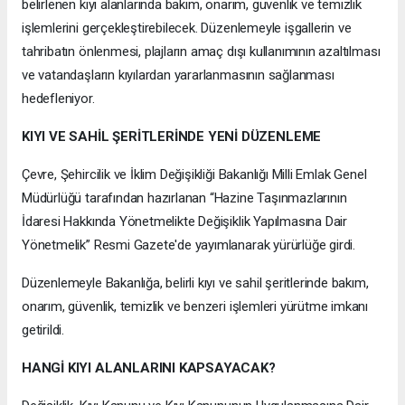
belirlenen kıyı alanlarında bakım, onarım, güvenlik ve temizlik
işlemlerini gerçekleştirebilecek. Düzenlemeyle işgallerin ve
tahribatın önlenmesi, plajların amaç dışı kullanımının azaltılması
ve vatandaşların kıyılardan yararlanmasının sağlanması
hedefleniyor.
KIYI VE SAHİL ŞERİTLERİNDE YENİ DÜZENLEME
Çevre, Şehircilik ve İklim Değişikliği Bakanlığı Milli Emlak Genel
Müdürlüğü tarafından hazırlanan “Hazine Taşınmazlarının
İdaresi Hakkında Yönetmelikte Değişiklik Yapılmasına Dair
Yönetmelik” Resmi Gazete'de yayımlanarak yürürlüğe girdi.
Düzenlemeyle Bakanlığa, belirli kıyı ve sahil şeritlerinde bakım,
onarım, güvenlik, temizlik ve benzeri işlemleri yürütme imkanı
getirildi.
HANGİ KIYI ALANLARINI KAPSAYACAK?