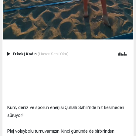
Erkek
|
Kadın
(Haberi Sesli Oku)
Kum, deniz ve sporun enerjisi Çuhallı Sahili’nde hız kesmeden
sürüyor!
Plaj voleybolu turnuvamızın ikinci gününde de birbirinden