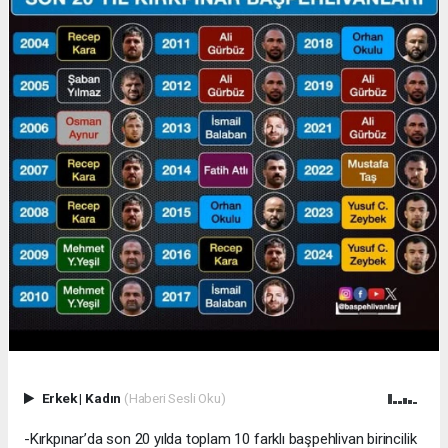
Erkek
|
Kadın
(Haberi Sesli Oku)
-Kırkpınar’da son 20 yılda toplam 10 farklı başpehlivan birincilik