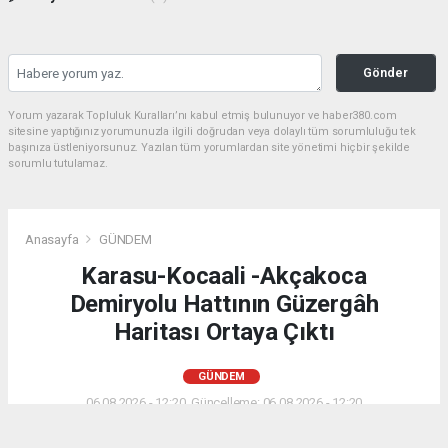
Gönder
Yorum yazarak Topluluk Kuralları’nı kabul etmiş bulunuyor ve haber380.com
sitesine yaptığınız yorumunuzla ilgili doğrudan veya dolaylı tüm sorumluluğu tek
başınıza üstleniyorsunuz. Yazılan tüm yorumlardan site yönetimi hiçbir şekilde
sorumlu tutulamaz.
Anasayfa
GÜNDEM
Karasu-Kocaali -Akçakoca
Demiryolu Hattının Güzergâh
Haritası Ortaya Çıktı
GÜNDEM
06.08.2026 - 12:20, Güncelleme: 06.08.2026 - 12:20