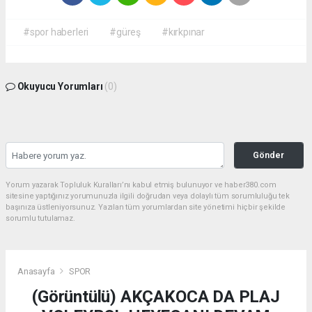
#spor haberleri
#güreş
#kırkpınar
Okuyucu Yorumları
(0)
Gönder
Yorum yazarak Topluluk Kuralları’nı kabul etmiş bulunuyor ve haber380.com
sitesine yaptığınız yorumunuzla ilgili doğrudan veya dolaylı tüm sorumluluğu tek
başınıza üstleniyorsunuz. Yazılan tüm yorumlardan site yönetimi hiçbir şekilde
sorumlu tutulamaz.
Anasayfa
SPOR
(Görüntülü) AKÇAKOCA DA PLAJ