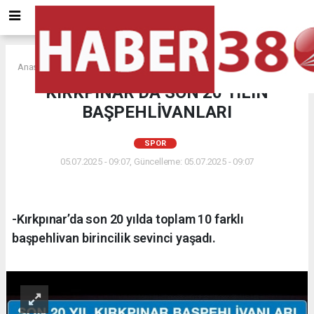
Anasayfa
SPOR
KIRKPINAR’DA SON 20 YILIN
BAŞPEHLİVANLARI
SPOR
05.07.2025 - 09:07, Güncelleme: 05.07.2025 - 09:07
-Kırkpınar’da son 20 yılda toplam 10 farklı
başpehlivan birincilik sevinci yaşadı.