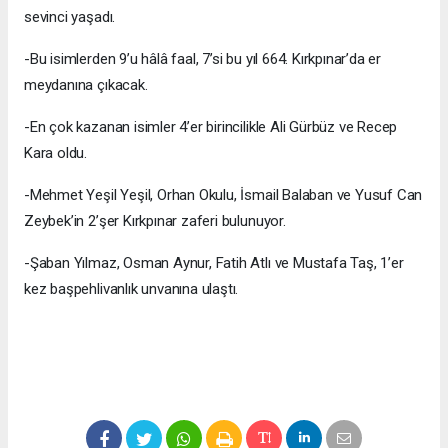
sevinci yaşadı.
-Bu isimlerden 9’u hâlâ faal, 7’si bu yıl 664. Kırkpınar’da er
meydanına çıkacak.
-En çok kazanan isimler 4’er birincilikle Ali Gürbüz ve Recep
Kara oldu.
-Mehmet Yeşil Yeşil, Orhan Okulu, İsmail Balaban ve Yusuf Can
Zeybek’in 2’şer Kırkpınar zaferi bulunuyor.
-Şaban Yılmaz, Osman Aynur, Fatih Atlı ve Mustafa Taş, 1’er
kez başpehlivanlık unvanına ulaştı.