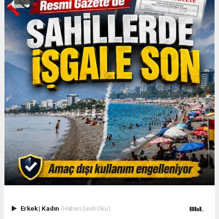
Erkek
|
Kadın
(Haberi Sesli Oku)