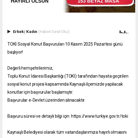
Erkek
|
Kadın
(Haberi Sesli Oku)
TOKİ Sosyal Konut Başvuruları 10 Kasım 2025 Pazartesi günü
başlıyor!
Değerli hemşehrilerimiz,
Toplu Konut İdaresi Başkanlığı (TOKİ) tarafından hayata geçirilen
sosyal konut projesi kapsamında Kaynaşlı ilçemizde yapılacak
konutlar için başvurular başlamıştır.
Başvurular e-Devlet üzerinden alınacaktır.
Başvuru süresi ve detaylı bilgi için: https://www.turkiye.gov.tr/toki
Kaynaşlı Belediyesi olarak tüm vatandaşlarımıza hayırlı olmasını