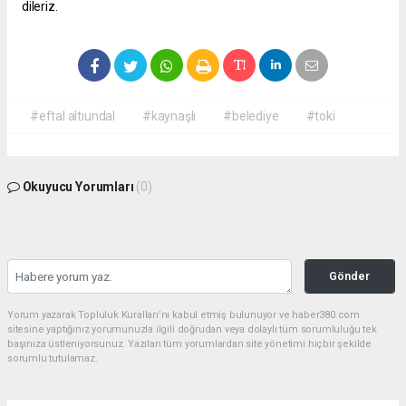
dileriz.
#eftal altıundal
#kaynaşlı
#belediye
#toki
Okuyucu Yorumları
(0)
Gönder
Yorum yazarak Topluluk Kuralları’nı kabul etmiş bulunuyor ve haber380.com
sitesine yaptığınız yorumunuzla ilgili doğrudan veya dolaylı tüm sorumluluğu tek
başınıza üstleniyorsunuz. Yazılan tüm yorumlardan site yönetimi hiçbir şekilde
sorumlu tutulamaz.