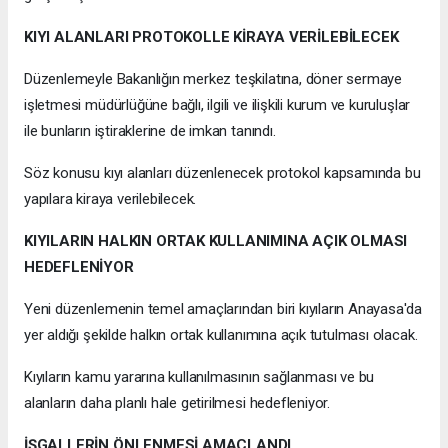
KIYI ALANLARI PROTOKOLLE KİRAYA VERİLEBİLECEK
Düzenlemeyle Bakanlığın merkez teşkilatına, döner sermaye
işletmesi müdürlüğüne bağlı, ilgili ve ilişkili kurum ve kuruluşlar
ile bunların iştiraklerine de imkan tanındı.
Söz konusu kıyı alanları düzenlenecek protokol kapsamında bu
yapılara kiraya verilebilecek.
KIYILARIN HALKIN ORTAK KULLANIMINA AÇIK OLMASI
HEDEFLENİYOR
Yeni düzenlemenin temel amaçlarından biri kıyıların Anayasa'da
yer aldığı şekilde halkın ortak kullanımına açık tutulması olacak.
Kıyıların kamu yararına kullanılmasının sağlanması ve bu
alanların daha planlı hale getirilmesi hedefleniyor.
İŞGALLERİN ÖNLENMESİ AMAÇLANDI