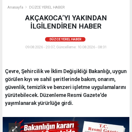
Anasayfa
DÜZCE YEREL HABER
AKÇAKOCA’YI YAKINDAN
İLGİLENDİREN HABER
DÜZCE YEREL HABER
09.08.2026 - 20:07, Güncelleme: 10.08.2026 - 08:31
Çevre, Şehircilik ve İklim Değişikliği Bakanlığı, uygun
görülen kıyı ve sahil şeritlerinde bakım, onarım,
güvenlik, temizlik ve benzeri işletme uygulamalarını
yürütebilecek. Düzenleme Resmi Gazete'de
yayımlanarak yürürlüğe girdi.