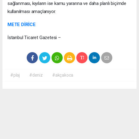
sağlanması, kıyıların ise kamu yararına ve daha planlı biçimde
kullanılması amaçlanıyor.
METE DİRİCE
İstanbul Ticaret Gazetesi –
#plaj
#deniz
#akçakoca
Okuyucu Yorumları
(0)
Gönder
Yorum yazarak Topluluk Kuralları’nı kabul etmiş bulunuyor ve haber380.com