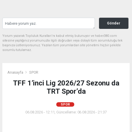
Gönder
Yorum yazarak Topluluk Kuralları’nı kabul etmiş bulunuyor ve haber380.com
sitesine yaptığınız yorumunuzla ilgili doğrudan veya dolaylı tüm sorumluluğu tek
başınıza üstleniyorsunuz. Yazılan tüm yorumlardan site yönetimi hiçbir şekilde
sorumlu tutulamaz.
Anasayfa
SPOR
TFF 1’inci Lig 2026/27 Sezonu da
TRT Spor’da
SPOR
06.08.2026 - 12:11, Güncelleme: 06.08.2026 - 21:37