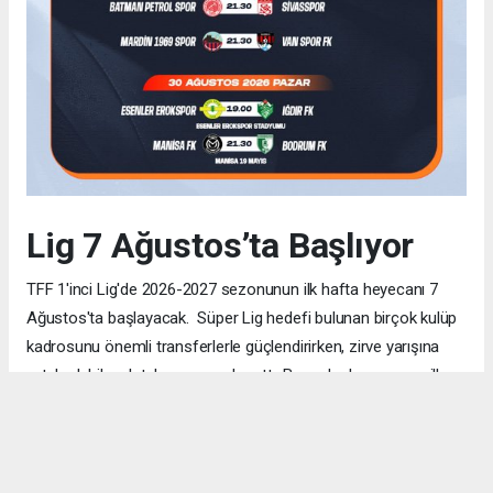
Lig 7 Ağustos’ta Başlıyor
TFF 1'inci Lig'de 2026-2027 sezonunun ilk hafta heyecanı 7
Ağustos'ta başlayacak. Süper Lig hedefi bulunan birçok kulüp
kadrosunu önemli transferlerle güçlendirirken, zirve yarışına
ortak olabilecek takım sayısı da arttı. Bu nedenle sezonun ilk
haftalarından itibaren her puanın büyük önem taşıması
bekleniyor. TRT Spor ve Bein Sports ekranlarında yayınlanacak
mücadeleler, futbolseverlere yine oldukça tempolu ve
çekişmeli bir sezon sunuyor.