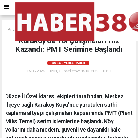
Anasayfa
DÜZCE YEREL HABER
Karaköy’de Yol Çalışmaları Hız
Kazandı: PMT Serimine Başlandı
DÜZCE YEREL HABER
15.05.2026 - 10:31, Güncelleme: 15.05.2026 - 10:31
Düzce İl Özel İdaresi ekipleri tarafından, Merkez
ilçeye bağlı Karaköy Köyü’nde yürütülen sathi
kaplama altyapı çalışmaları kapsamında PMT (Plent
Miks Temel) serim işlemlerine başlandı. Köy
yollarını daha modern, güvenli ve dayanıklı hale
getirmek amacıyla sürdürülen çalışmalar, bölgede