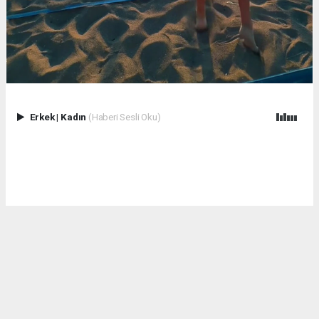
Erkek
|
Kadın
(Haberi Sesli Oku)
Kum, deniz ve sporun enerjisi Çuhallı Sahili’nde hız kesmeden
sürüyor!
Plaj voleybolu turnuvamızın ikinci gününde de birbirinden
çekişmeli karşılaşmalar sporseverlerle buluşuyor.