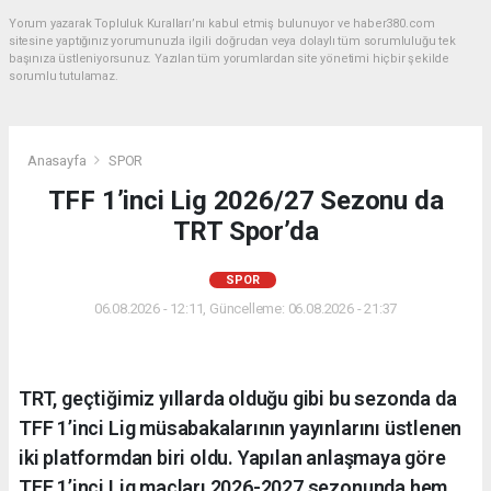
Yorum yazarak Topluluk Kuralları’nı kabul etmiş bulunuyor ve haber380.com
sitesine yaptığınız yorumunuzla ilgili doğrudan veya dolaylı tüm sorumluluğu tek
başınıza üstleniyorsunuz. Yazılan tüm yorumlardan site yönetimi hiçbir şekilde
sorumlu tutulamaz.
Anasayfa
SPOR
TFF 1’inci Lig 2026/27 Sezonu da
TRT Spor’da
SPOR
06.08.2026 - 12:11, Güncelleme: 06.08.2026 - 21:37
TRT, geçtiğimiz yıllarda olduğu gibi bu sezonda da
TFF 1’inci Lig müsabakalarının yayınlarını üstlenen
iki platformdan biri oldu. Yapılan anlaşmaya göre
TFF 1’inci Lig maçları 2026-2027 sezonunda hem