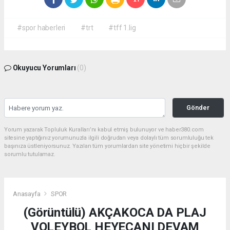
#spor haberleri
#trt
#tff 1.lig
Okuyucu Yorumları
(0)
Gönder
Yorum yazarak Topluluk Kuralları’nı kabul etmiş bulunuyor ve haber380.com
sitesine yaptığınız yorumunuzla ilgili doğrudan veya dolaylı tüm sorumluluğu tek
başınıza üstleniyorsunuz. Yazılan tüm yorumlardan site yönetimi hiçbir şekilde
sorumlu tutulamaz.
Anasayfa
SPOR
(Görüntülü) AKÇAKOCA DA PLAJ
VOLEYBOL HEYECANI DEVAM