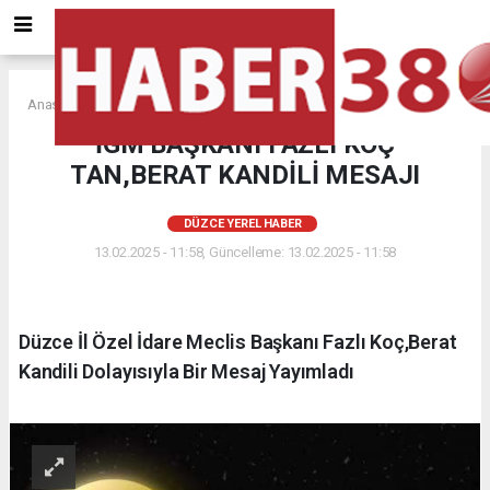
Anasayfa
DÜZCE YEREL HABER
İGM BAŞKANI FAZLI KOÇ
TAN,BERAT KANDİLİ MESAJI
DÜZCE YEREL HABER
13.02.2025 - 11:58, Güncelleme: 13.02.2025 - 11:58
Düzce İl Özel İdare Meclis Başkanı Fazlı Koç,Berat
Kandili Dolayısıyla Bir Mesaj Yayımladı