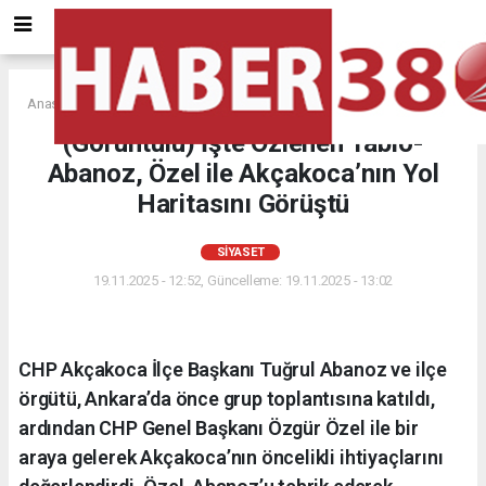
Anasayfa
SİYASET
(Görüntülü) İşte Özlenen Tablo-
Abanoz, Özel ile Akçakoca’nın Yol
Haritasını Görüştü
SİYASET
19.11.2025 - 12:52, Güncelleme: 19.11.2025 - 13:02
CHP Akçakoca İlçe Başkanı Tuğrul Abanoz ve ilçe
örgütü, Ankara’da önce grup toplantısına katıldı,
ardından CHP Genel Başkanı Özgür Özel ile bir
araya gelerek Akçakoca’nın öncelikli ihtiyaçlarını