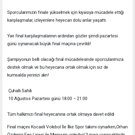
Sporcularımızın finale yükselmek için kıyasıya mücadele ettiği
karşılaşmalar, izleyenlere heyecan dolu anlar yaşattı.
Yarı final karşılaşmalarının ardından gözler şimdi pazartesi
günü oynanacak büyük final maçına çevrildi!
Şampiyonun belli olacağı final mücadelesinde sporcularımıza
destek olmak ve bu heyecana ortak olmak için siz de
kumsalda yerinizi alın!
Çuhallı Sahili
10 Ağustos Pazartesi günü 18.00 – 21.00
Tüm halkımızı final heyecanına ortak olmaya davet edildi
Final maçını Kocaeli Volebol İle İlke Spor takımı oynarken,Orhan
Özdemir Fen Lisesi ile Mienyum voleybol 3.maçı oynacaklardır