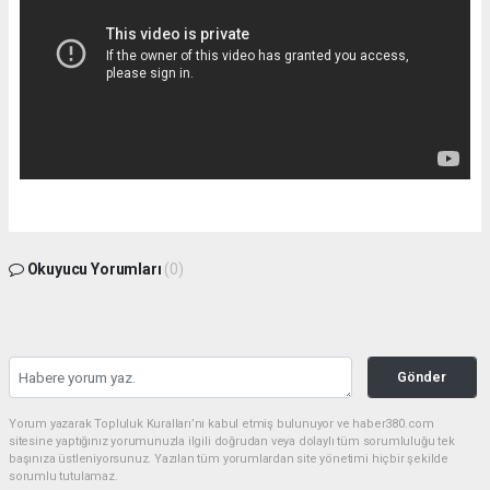
Okuyucu Yorumları
(0)
Gönder
Yorum yazarak Topluluk Kuralları’nı kabul etmiş bulunuyor ve haber380.com
sitesine yaptığınız yorumunuzla ilgili doğrudan veya dolaylı tüm sorumluluğu tek
başınıza üstleniyorsunuz. Yazılan tüm yorumlardan site yönetimi hiçbir şekilde
sorumlu tutulamaz.