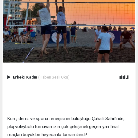
Erkek
|
Kadın
(Haberi Sesli Oku)
Kum, deniz ve sporun enerjisinin buluştuğu Çuhallı Sahili’nde,
plaj voleybolu turnuvamızın çok çekişmeli geçen yarı final
maçları büyük bir heyecanla tamamlandı!