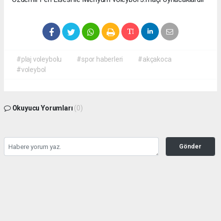
#plaj voleybolu
#spor haberleri
#akçakoca
#voleybol
Okuyucu Yorumları
(0)
Gönder
Yorum yazarak Topluluk Kuralları’nı kabul etmiş bulunuyor ve haber380.com
sitesine yaptığınız yorumunuzla ilgili doğrudan veya dolaylı tüm sorumluluğu tek
başınıza üstleniyorsunuz. Yazılan tüm yorumlardan site yönetimi hiçbir şekilde
sorumlu tutulamaz.