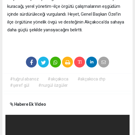
kuracağı, yerel yönetim–ilçe örgütü çalışmalarının eşgüdüm
içinde sürdürüleceği vurgulandı. Heyet, Genel Başkan Özel’in
ilçe örgütüne yönelik övgü ve desteğinin Akçakoca’da sahaya
daha güçlü şekilde yansıyacağını belirtti.
#tuğrul abanoz
#akçakoca
#akçakoca chp
#şeref gül
#nurgül özgüler
Habere Ek Video