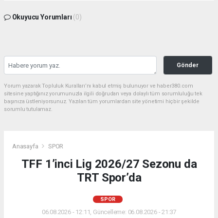
Okuyucu Yorumları
(0)
Gönder
Yorum yazarak Topluluk Kuralları’nı kabul etmiş bulunuyor ve haber380.com
sitesine yaptığınız yorumunuzla ilgili doğrudan veya dolaylı tüm sorumluluğu tek
başınıza üstleniyorsunuz. Yazılan tüm yorumlardan site yönetimi hiçbir şekilde
sorumlu tutulamaz.
Anasayfa
SPOR
TFF 1’inci Lig 2026/27 Sezonu da
TRT Spor’da
SPOR
06.08.2026 - 12:11, Güncelleme: 06.08.2026 - 21:37