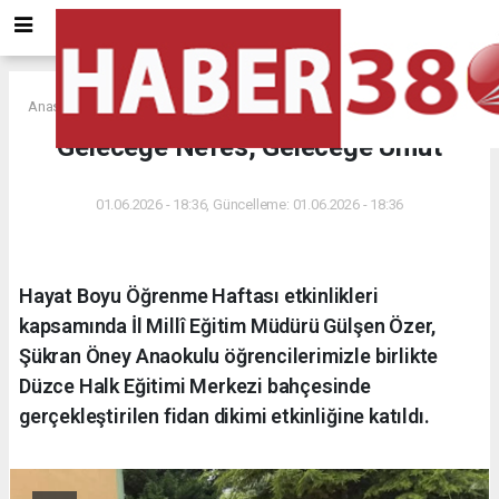
Anasayfa
Geleceğe Nefes, Geleceğe Umut
01.06.2026 - 18:36, Güncelleme: 01.06.2026 - 18:36
Hayat Boyu Öğrenme Haftası etkinlikleri
kapsamında İl Millî Eğitim Müdürü Gülşen Özer,
Şükran Öney Anaokulu öğrencilerimizle birlikte
Düzce Halk Eğitimi Merkezi bahçesinde
gerçekleştirilen fidan dikimi etkinliğine katıldı.