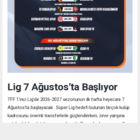
Lig 7 Ağustos’ta Başlıyor
TFF 1'inci Lig'de 2026-2027 sezonunun ilk hafta heyecanı 7
Ağustos'ta başlayacak. Süper Lig hedefi bulunan birçok kulüp
kadrosunu önemli transferlerle güçlendirirken, zirve yarışına
ortak olabilecek takım sayısı da arttı. Bu nedenle sezonun ilk
haftalarından itibaren her puanın büyük önem taşıması
bekleniyor. TRT Spor ve Bein Sports ekranlarında yayınlanacak