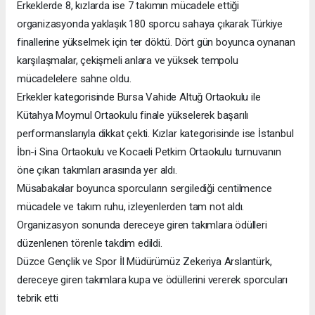
Erkeklerde 8, kızlarda ise 7 takımın mücadele ettiği
organizasyonda yaklaşık 180 sporcu sahaya çıkarak Türkiye
finallerine yükselmek için ter döktü. Dört gün boyunca oynanan
karşılaşmalar, çekişmeli anlara ve yüksek tempolu
mücadelelere sahne oldu.
Erkekler kategorisinde Bursa Vahide Altuğ Ortaokulu ile
Kütahya Moymul Ortaokulu finale yükselerek başarılı
performanslarıyla dikkat çekti. Kızlar kategorisinde ise İstanbul
İbn-i Sina Ortaokulu ve Kocaeli Petkim Ortaokulu turnuvanın
öne çıkan takımları arasında yer aldı.
Müsabakalar boyunca sporcuların sergilediği centilmence
mücadele ve takım ruhu, izleyenlerden tam not aldı.
Organizasyon sonunda dereceye giren takımlara ödülleri
düzenlenen törenle takdim edildi.
Düzce Gençlik ve Spor İl Müdürümüz Zekeriya Arslantürk,
dereceye giren takımlara kupa ve ödüllerini vererek sporcuları
tebrik etti