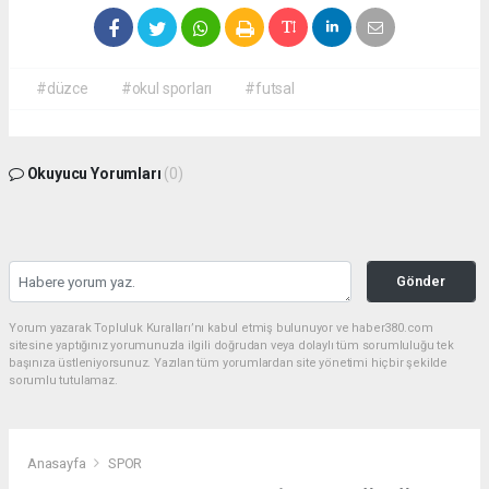
#düzce
#okul sporları
#futsal
Okuyucu Yorumları
(0)
Gönder
Yorum yazarak Topluluk Kuralları’nı kabul etmiş bulunuyor ve haber380.com
sitesine yaptığınız yorumunuzla ilgili doğrudan veya dolaylı tüm sorumluluğu tek
başınıza üstleniyorsunuz. Yazılan tüm yorumlardan site yönetimi hiçbir şekilde
sorumlu tutulamaz.
Anasayfa
SPOR