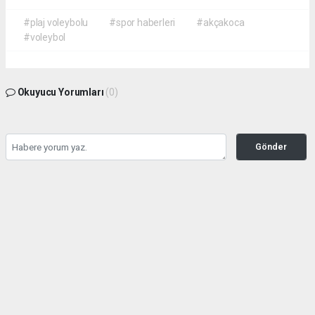
#plaj voleybolu
#spor haberleri
#akçakoca
#voleybol
Okuyucu Yorumları
(0)
Gönder
Yorum yazarak Topluluk Kuralları’nı kabul etmiş bulunuyor ve haber380.com
sitesine yaptığınız yorumunuzla ilgili doğrudan veya dolaylı tüm sorumluluğu tek
başınıza üstleniyorsunuz. Yazılan tüm yorumlardan site yönetimi hiçbir şekilde
sorumlu tutulamaz.
Anasayfa
DÜZCE YEREL HABER
(Görüntülü) KARABURUN PLAJI
BUGÜN YİNE DOLDU TAŞTI!