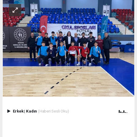
Erkek
|
Kadın
(Haberi Sesli Oku)