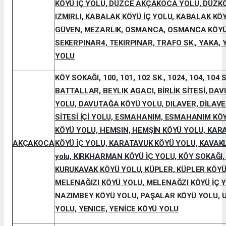
KÖYÜ İÇ YOLU, DÜZCE AKÇAKOCA YOLU, DÜZKÖ
IZMIRLI, KABALAK KÖYÜ İÇ YOLU, KABALAK K
GÜVEN, MEZARLIK, OSMANCA, OSMANCA KÖYÜ
SEKERPINAR4, TEKIRPINAR, TRAFO SK., YAKA, 
YOLU
KÖY SOKAĞI, 100, 101, 102 SK., 1024, 104, 104 SK
BATTALLAR, BEYLIK AGACI, BİRLİK SİTESİ, D
YOLU, DAVUTAĞA KÖYÜ YOLU, DILAVER, DİLAVE
SİTESİ İÇİ YOLU, ESMAHANIM, ESMAHANIM K
KÖYÜ YOLU, HEMSIN, HEMŞİN KÖYÜ YOLU, KAR
AKÇAKOCA
KÖYÜ İÇ YOLU, KARATAVUK KÖYÜ YOLU, KAVAKLIK
yolu, KIRKHARMAN KÖYÜ İÇ YOLU, KÖY SOKAĞI,
KURUKAVAK KÖYÜ YOLU, KÜPLER, KÜPLER KÖYÜ
MELENAĞIZI KÖYÜ YOLU, MELENAĞZI KÖYÜ İÇ 
NAZIMBEY KÖYÜ YOLU, PAŞALAR KÖYÜ YOLU, 
YOLU, YENICE, YENİCE KÖYÜ YOLU