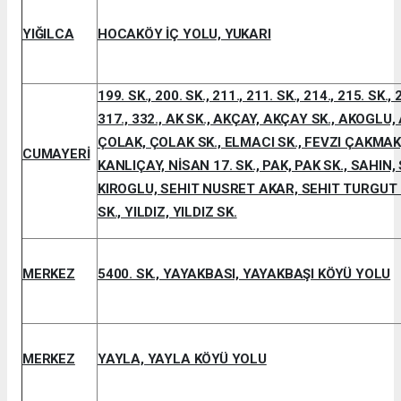
YIĞILCA
HOCAKÖY İÇ YOLU, YUKARI
199. SK., 200. SK., 211., 211. SK., 214., 215. SK., 
317., 332., AK SK., AKÇAY, AKÇAY SK., AKOGLU
ÇOLAK, ÇOLAK SK., ELMACI SK., FEVZI ÇAKMAK
CUMAYERİ
KANLIÇAY, NİSAN 17. SK., PAK, PAK SK., SAHIN
KIROGLU, SEHIT NUSRET AKAR, SEHIT TURGUT 
SK., YILDIZ, YILDIZ SK.
MERKEZ
5400. SK., YAYAKBASI, YAYAKBAŞI KÖYÜ YOLU
MERKEZ
YAYLA, YAYLA KÖYÜ YOLU