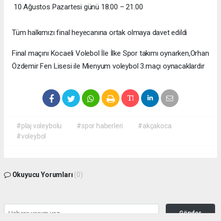
10 Ağustos Pazartesi günü 18.00 – 21.00
Tüm halkımızı final heyecanına ortak olmaya davet edildi
Final maçını Kocaeli Volebol İle İlke Spor takımı oynarken,Orhan
Özdemir Fen Lisesi ile Mienyum voleybol 3.maçı oynacaklardır
#plaj voleybolu
#spor haberleri
#akçakoca
#voleybol
Okuyucu Yorumları
(0)
Gönder