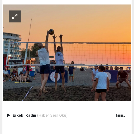
Erkek
|
Kadın
(Haberi Sesli Oku)