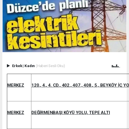
Erkek
|
Kadın
(Haberi Sesli Oku)
MERKEZ
120., 4., 4. CD., 402., 407., 408., 5., BEYKÖY İÇ 
MERKEZ
DEĞİRMENBAŞI KÖYÜ YOLU, TEPE ALTI