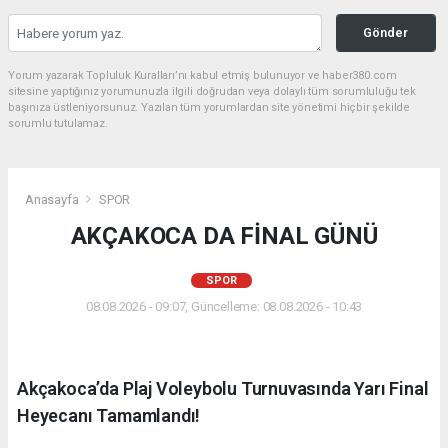
Gönder
Yorum yazarak Topluluk Kuralları’nı kabul etmiş bulunuyor ve haber380.com
sitesine yaptığınız yorumunuzla ilgili doğrudan veya dolaylı tüm sorumluluğu tek
başınıza üstleniyorsunuz. Yazılan tüm yorumlardan site yönetimi hiçbir şekilde
sorumlu tutulamaz.
Anasayfa
SPOR
AKÇAKOCA DA FİNAL GÜNÜ
SPOR
08.08.2026 - 09:07, Güncelleme: 08.08.2026 - 10:43
Akçakoca’da Plaj Voleybolu Turnuvasında Yarı Final
Heyecanı Tamamlandı!