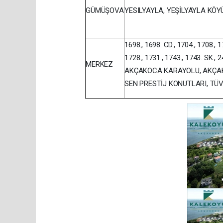
GÜMÜŞOVA
YESILYAYLA, YEŞİLYAYLA KÖY
1698., 1698. CD., 1704., 1708., 1
1728., 1731., 1743., 1743. SK., 2
MERKEZ
AKÇAKOCA KARAYOLU, AKÇAK
SEN PRESTİJ KONUTLARI, TÜ