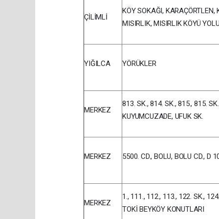
KÖY SOKAĞI, KARAÇÖRTLEN, 
ÇİLİMLİ
MISIRLIK, MISIRLIK KÖYÜ YOL
YIĞILCA
YÖRÜKLER
813. SK., 814. SK., 815., 815. S
MERKEZ
KUYUMCUZADE, UFUK SK.
MERKEZ
5500. CD., BOLU, BOLU CD., D
1., 111., 112., 113., 122. SK., 12
MERKEZ
TOKİ BEYKÖY KONUTLARI