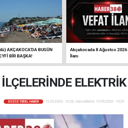
ülü) AKÇAKOCA’DA BUGÜN
Akçakocada 8 Ağustos 2026
EYFİ BİR BAŞKA!
İlanı
 İLÇELERİNDE ELEKTRİK 
15.05.2026 - 10:23, Güncelleme: 15.05.2026 - 10:23
DÜZCE YEREL HABER