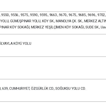
, 9550., 9556., 9575., 9590., 9595., 9663., 9670., 9675., 9685., 9696., 9702.
YOLU, GÜMÜŞPINAR YOLU, KÖY SK., MANOLYA ÇK. SK., MERKEZ ALT
NAR KÖY SOKAĞI, MERKEZ YEŞİLÇİMEN KÖY SOKAĞI, SUDE SK., Uav
ŞİLYAYLA KÖYÜ YOLU
 638, 639, CUMHURIYET, ÖZGÜRLÜK CD., SOĞUKSU YOLU CD.