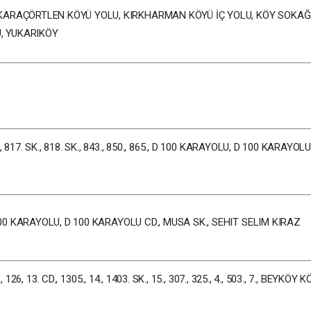
KARAÇÖRTLEN KÖYÜ YOLU, KIRKHARMAN KÖYÜ İÇ YOLU, KÖY SOKAĞI
U, YUKARIKÖY
K., 817. SK., 818. SK., 843., 850., 865., D 100 KARAYOLU, D 100 KARAYOLU
 100 KARAYOLU, D 100 KARAYOLU CD., MUSA SK., SEHIT SELIM KIRAZ
4., 126, 13. CD., 1305., 14., 1403. SK., 15., 307., 325., 4., 503., 7., BEYKÖY