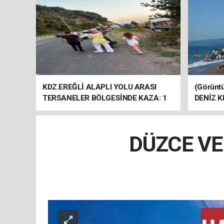
KDZ.EREĞLİ ALAPLI YOLU ARASI
(Görünt
TERSANELER BÖLGESİNDE KAZA: 1
DENİZ K
KİŞİ HAYATINI KAYBETTİ…
DÜZCE VE