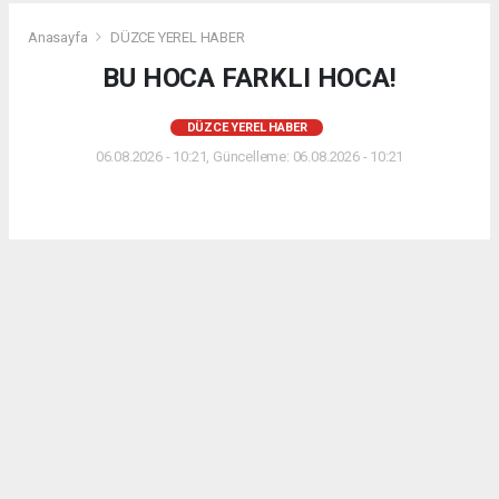
Anasayfa
DÜZCE YEREL HABER
BU HOCA FARKLI HOCA!
DÜZCE YEREL HABER
06.08.2026 - 10:21, Güncelleme: 06.08.2026 - 10:21
Akçakoca ilçesine bağlı Döngelli Köyü Camii'nde
Akçakoca İlçe Müftülüğü tarafından 2026 Yılı Yaz
Kur'an Kursları kapsamında düzenlenen eğitim
programı, çocukların yoğun katılımıyla büyük bir
coşku içerisinde devam ediyor. Kur'an-ı Kerim
eğitiminin yanı sıra düzenlenen sportif faaliyetler
ve çeşitli etkinliklerle öğrenciler unutamayacakları
bir yaz tatili geçiriyor.