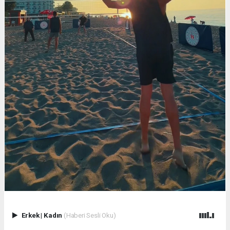
Erkek
|
Kadın
(Haberi Sesli Oku)