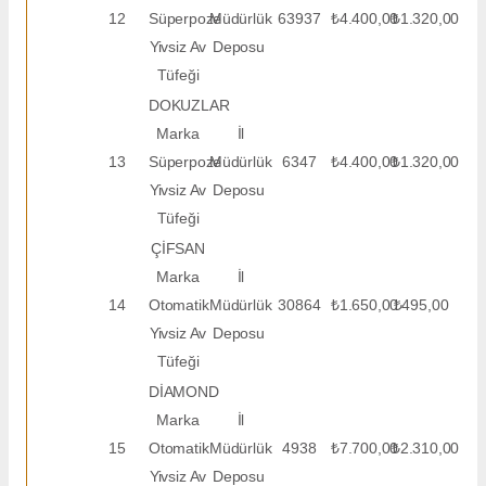
12
Süperpoze
Müdürlük
63937
₺4.400,00
₺1.320,00
Yivsiz Av
Deposu
Tüfeği
DOKUZLAR
Marka
İl
13
Süperpoze
Müdürlük
6347
₺4.400,00
₺1.320,00
Yivsiz Av
Deposu
Tüfeği
ÇİFSAN
Marka
İl
14
Otomatik
Müdürlük
30864
₺1.650,00
₺495,00
Yivsiz Av
Deposu
Tüfeği
DİAMOND
Marka
İl
15
Otomatik
Müdürlük
4938
₺7.700,00
₺2.310,00
Yivsiz Av
Deposu