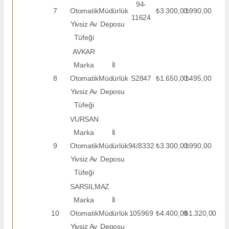
94-
7
Otomatik
Müdürlük
₺3.300,00
₺990,00
11624
Yivsiz Av
Deposu
Tüfeği
AVKAR
Marka
İl
8
Otomatik
Müdürlük
S2847
₺1.650,00
₺495,00
Yivsiz Av
Deposu
Tüfeği
VURSAN
Marka
İl
9
Otomatik
Müdürlük
94/8332
₺3.300,00
₺990,00
Yivsiz Av
Deposu
Tüfeği
SARSILMAZ
Marka
İl
10
Otomatik
Müdürlük
105969
₺4.400,00
₺1.320,00
Yivsiz Av
Deposu