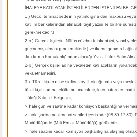
İHALEYE KATILACAK İSTEKLİLERDEN İSTENİLEN BELG
1 ) Geçici teminat bedelinin yatırıldığına dair makbuzu v
katılım bankalarından alınacak teyit yazısı ile birlikte süresiz
gerekmektedir.)
2-a ) Gerçek kişilerin: Nüfus cüzdan fotokopisini, yasal yerle
geçmemiş olması gerekmektedir.) ve ikametgahının bağlı old
Jandarma Komutanlığından alacağı Yivsiz Tüfek Satın Alma 
2-b ) Gerçek kişiler adına vekaleten katılacakların yukarıdaki b
vekaletnamesini,
3 ) Tüzel kişilerin ise siciline kayıtlı olduğu oda veya mesleki
tüzel kişilik adına teklifte bulunacak kişilerin noterden tasdikl
Tüfeği Satıcılık Belgesini,
> ihale gün ve saatine kadar komisyon başkanlığına vermesi
> İhale şartnamesi mesai saatleri içerisinde (08:30-17:30) Dü
Müdürlüğünde (Milli Emlak Müdürlüğü) görülebilir.
> İhale saatine kadar komisyon başkanlığına ulaşmış olmak şa