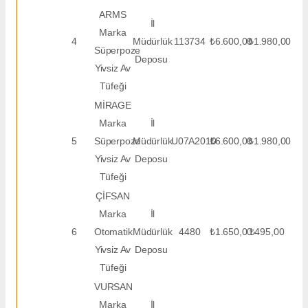
ARMS
İl
Marka
4
Müdürlük
113734
₺6.600,00
₺1.980,00
Süperpoze
Deposu
Yivsiz Av
Tüfeği
MİRAGE
Marka
İl
5
Süperpoze
Müdürlük
U07A2010
₺6.600,00
₺1.980,00
Yivsiz Av
Deposu
Tüfeği
ÇİFSAN
Marka
İl
6
Otomatik
Müdürlük
4480
₺1.650,00
₺495,00
Yivsiz Av
Deposu
Tüfeği
VURSAN
Marka
İl