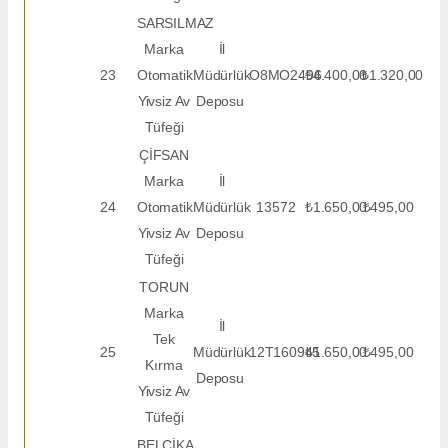
SARSILMAZ
Marka
İl
23
Otomatik
Müdürlük
O8MO2496
₺4.400,00
₺1.320,00
Yivsiz Av
Deposu
Tüfeği
ÇİFSAN
Marka
İl
24
Otomatik
Müdürlük
13572
₺1.650,00
₺495,00
Yivsiz Av
Deposu
Tüfeği
TORUN
Marka
İl
Tek
25
Müdürlük
12T160945
₺1.650,00
₺495,00
Kırma
Deposu
Yivsiz Av
Tüfeği
BELÇİKA