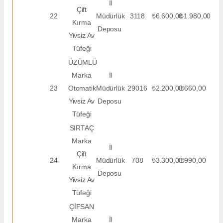
İl
Çift
22
Müdürlük
3118
₺6.600,00
₺1.980,00
Kırma
Deposu
Yivsiz Av
Tüfeği
ÜZÜMLÜ
Marka
İl
23
Otomatik
Müdürlük
29016
₺2.200,00
₺660,00
Yivsiz Av
Deposu
Tüfeği
SIRTAÇ
Marka
İl
Çift
24
Müdürlük
708
₺3.300,00
₺990,00
Kırma
Deposu
Yivsiz Av
Tüfeği
ÇİFSAN
Marka
İl