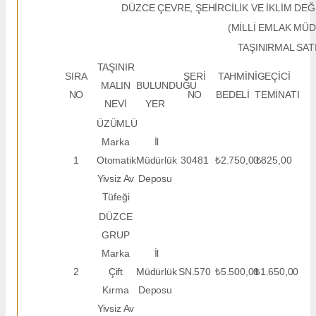
DÜZCE ÇEVRE, ŞEHİRCİLİK VE İKLİM DEĞ
(MİLLİ EMLAK MÜ
TAŞINIRMAL SATI
TAŞINIR
SIRA
SERİ
TAHMİNİ
GEÇİCİ
MALIN
BULUNDUĞU
NO
NO
BEDELİ
TEMİNATI
NEVİ
YER
ÜZÜMLÜ
Marka
İl
1
Otomatik
Müdürlük
30481
₺2.750,00
₺825,00
Yivsiz Av
Deposu
Tüfeği
DÜZCE
GRUP
Marka
İl
2
Çift
Müdürlük
SN.570
₺5.500,00
₺1.650,00
Kırma
Deposu
Yivsiz Av