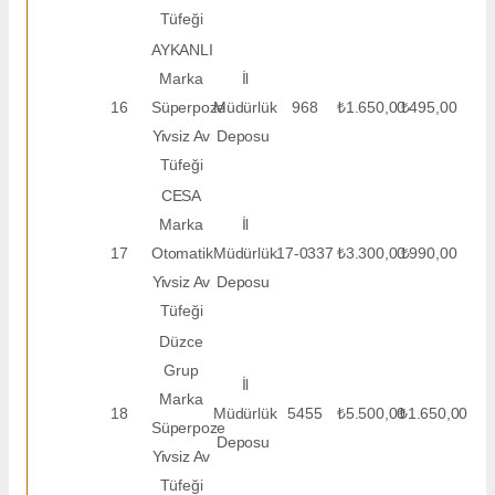
Tüfeği
AYKANLI
Marka
İl
16
Süperpoze
Müdürlük
968
₺1.650,00
₺495,00
Yivsiz Av
Deposu
Tüfeği
CESA
Marka
İl
17
Otomatik
Müdürlük
17-0337
₺3.300,00
₺990,00
Yivsiz Av
Deposu
Tüfeği
Düzce
Grup
İl
Marka
18
Müdürlük
5455
₺5.500,00
₺1.650,00
Süperpoze
Deposu
Yivsiz Av
Tüfeği