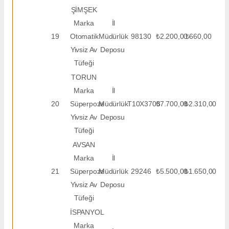
ŞİMŞEK
Marka
İl
19
Otomatik
Müdürlük
98130
₺2.200,00
₺660,00
Yivsiz Av
Deposu
Tüfeği
TORUN
Marka
İl
20
Süperpoze
Müdürlük
T10X3703
₺7.700,00
₺2.310,00
Yivsiz Av
Deposu
Tüfeği
AVSAN
Marka
İl
21
Süperpoze
Müdürlük
29246
₺5.500,00
₺1.650,00
Yivsiz Av
Deposu
Tüfeği
İSPANYOL
Marka