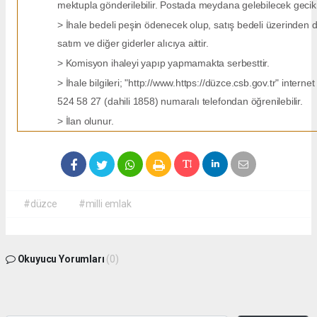
mektupla gönderilebilir. Postada meydana gelebilecek gecik
> İhale bedeli peşin ödenecek olup, satış bedeli üzerinden do
satım ve diğer giderler alıcıya aittir.
> Komisyon ihaleyi yapıp yapmamakta serbesttir.
> İhale bilgileri; "http://www.https://düzce.csb.gov.tr" inte
524 58 27 (dahili 1858) numaralı telefondan öğrenilebilir.
> İlan olunur.
#düzce
#milli emlak
Okuyucu Yorumları
(0)