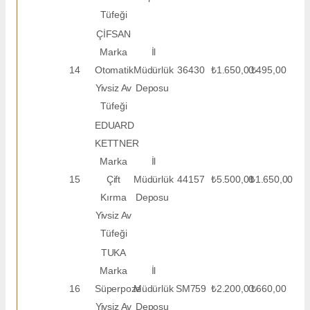
Tüfeği
ÇİFSAN
Marka
İl
14
Otomatik
Müdürlük
36430
₺1.650,00
₺495,00
Yivsiz Av
Deposu
Tüfeği
EDUARD
KETTNER
Marka
İl
15
Çift
Müdürlük
44157
₺5.500,00
₺1.650,00
Kırma
Deposu
Yivsiz Av
Tüfeği
TUKA
Marka
İl
16
Süperpoze
Müdürlük
SM759
₺2.200,00
₺660,00
Yivsiz Av
Deposu