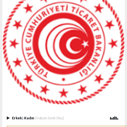
Erkek
|
Kadın
(Haberi Sesli Oku)