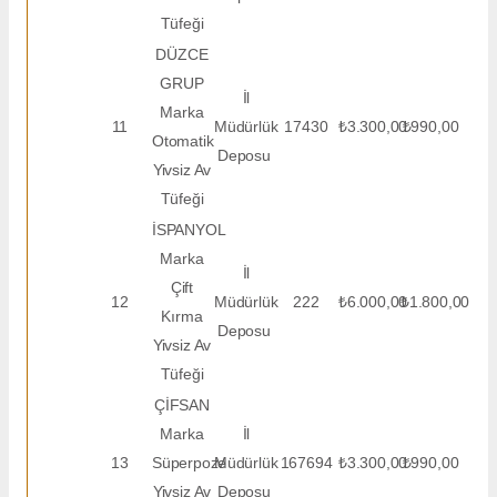
Tüfeği
DÜZCE
GRUP
İl
Marka
11
Müdürlük
17430
₺3.300,00
₺990,00
Otomatik
Deposu
Yivsiz Av
Tüfeği
İSPANYOL
Marka
İl
Çift
12
Müdürlük
222
₺6.000,00
₺1.800,00
Kırma
Deposu
Yivsiz Av
Tüfeği
ÇİFSAN
Marka
İl
13
Süperpoze
Müdürlük
167694
₺3.300,00
₺990,00
Yivsiz Av
Deposu