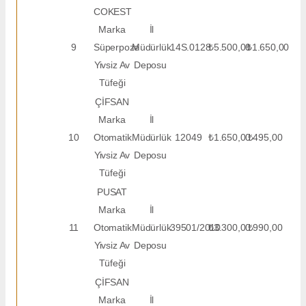
COKEST
Marka
İl
9
Süperpoze
Müdürlük
14S.0128
₺5.500,00
₺1.650,00
Yivsiz Av
Deposu
Tüfeği
ÇİFSAN
Marka
İl
10
Otomatik
Müdürlük
12049
₺1.650,00
₺495,00
Yivsiz Av
Deposu
Tüfeği
PUSAT
Marka
İl
11
Otomatik
Müdürlük
39501/2010
₺3.300,00
₺990,00
Yivsiz Av
Deposu
Tüfeği
ÇİFSAN
Marka
İl