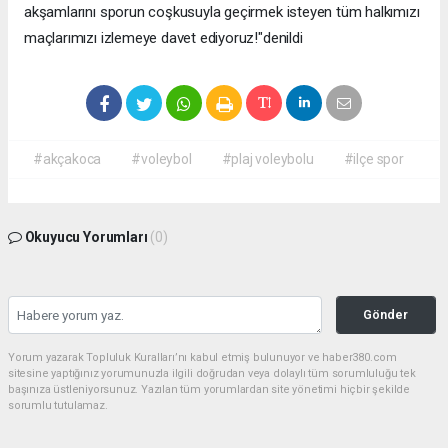
akşamlarını sporun coşkusuyla geçirmek isteyen tüm halkımızı
maçlarımızı izlemeye davet ediyoruz!"denildi
#akçakoca
#voleybol
#plaj voleybolu
#ilçe spor
Okuyucu Yorumları
(0)
Gönder
Yorum yazarak Topluluk Kuralları’nı kabul etmiş bulunuyor ve haber380.com
sitesine yaptığınız yorumunuzla ilgili doğrudan veya dolaylı tüm sorumluluğu tek
başınıza üstleniyorsunuz. Yazılan tüm yorumlardan site yönetimi hiçbir şekilde
sorumlu tutulamaz.