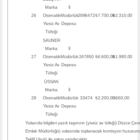
Marka
İl
26
Otomatik
Müdürlük
2896472
₺7.700,00
₺2.310,00
Yivsiz Av
Deposu
Tüfeği
SAUNER
Marka
İl
27
Otomatik
Müdürlük
247850
₺6.600,00
₺1.980,00
Yivsiz Av
Deposu
Tüfeği
ÜSSAN
Marka
İl
28
Otomatik
Müdürlük
33474
₺2.200,00
₺660,00
Yivsiz Av
Deposu
Tüfeği
Yukarıda bilgileri yazılı taşınırın (yivsiz av tüfeği) Düzce Çevr
Emlak Müdürlüğü) odasında toplanacak komisyon huzurund
Teklif Usulü ile satışı yapılacaktır.