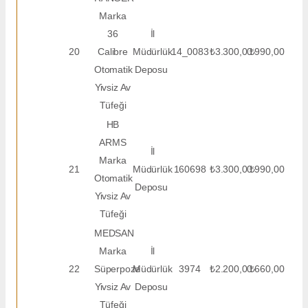
Marka
36
İl
20
Calibre
Müdürlük
14_0083
₺3.300,00
₺990,00
Otomatik
Deposu
Yivsiz Av
Tüfeği
HB
ARMS
İl
Marka
21
Müdürlük
160698
₺3.300,00
₺990,00
Otomatik
Deposu
Yivsiz Av
Tüfeği
MEDSAN
Marka
İl
22
Süperpoze
Müdürlük
3974
₺2.200,00
₺660,00
Yivsiz Av
Deposu
Tüfeği