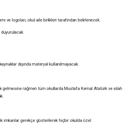
mı ve logoları, okul aile birlikleri tarafından belirlenecek.
de duyurulacak.
 kaynaklar dışında materyal kullanılmayacak.
denk gelmesine rağmen tüm okullarda Mustafa Kemal Atatürk ve silah
ak.
jik imkanlar gerekçe gösterilerek hiçbir okulda özel