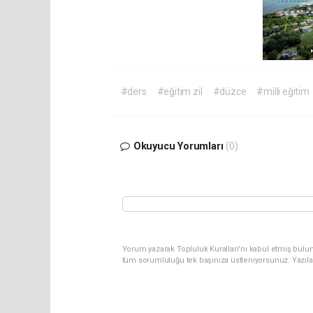
#ders
#eğitim zil
#düzce
#milli eğitim
Okuyucu Yorumları
(0)
Yorum yazarak Topluluk Kuralları’nı kabul etmiş bulun
tüm sorumluluğu tek başınıza üstleniyorsunuz. Yazıla