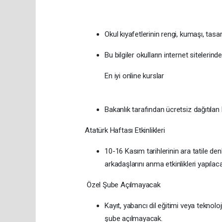
Okul kıyafetlerinin rengi, kumaşı, tasarı
Bu bilgiler okulların internet sitelerin
En iyi online kurslar
Bakanlık tarafından ücretsiz dağıtılan
Atatürk Haftası Etkinlikleri
10-16 Kasım tarihlerinin ara tatile 
arkadaşlarını anma etkinlikleri yapılac
Özel Şube Açılmayacak
Kayıt, yabancı dil eğitimi veya teknolo
şube açılmayacak.