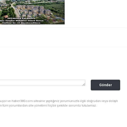
Gönder
uyor ve haber380.com sitesine yaptığınız yorumunuzla ilgili doğrudan veya dolaylı
n tüm yorumlardan site yönetimi hiçbir şekilde sorumlu tutulamaz.