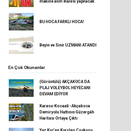
makine alım ihalesi yapılacak
BU HOCA FARKLI HOCA!
Beyin ve Sinir UZMANI ATANDI
En Çok Okunanlar
(Görüntülü) AKÇAKOCA DA
PLAJ VOLEYBOL HEYECANI
DEVAM EDİYOR
Karasu-Kocaali -Akçakoca
Demiryolu Hattının Güzergâh
Haritası Ortaya Çıktı
Yaz Kur’an Kursları Coşkusu