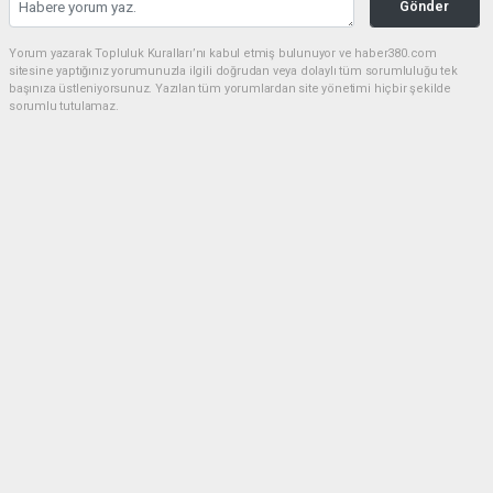
Gönder
Yorum yazarak Topluluk Kuralları’nı kabul etmiş bulunuyor ve haber380.com
sitesine yaptığınız yorumunuzla ilgili doğrudan veya dolaylı tüm sorumluluğu tek
başınıza üstleniyorsunuz. Yazılan tüm yorumlardan site yönetimi hiçbir şekilde
sorumlu tutulamaz.
Anasayfa
SPOR
(Görüntülü) AKÇAKOCA DA PLAJ
VOLEYBOL HEYECANI DEVAM
EDİYOR
SPOR
04.08.2026 - 22:08, Güncelleme: 05.08.2026 - 00:09
Akçakoca’da Plaj Voleybolu Turnuvası 2. Gününde
Tüm Heyecanıyla Devam Ediyor!