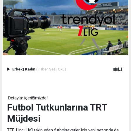
Erkek
|
Kadın
(Haberi Sesli Oku)
Detaylar içeriğimizde!
Futbol Tutkunlarına TRT
Müjdesi
TFF 1'inci Lig'i takip eden futbolseverler için yeni sezonda da