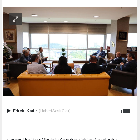
Erkek
|
Kadın
(Haberi Sesli Oku)
Cemiyet Başkanı Mustafa Armutcu, Çalışan Gazeteciler