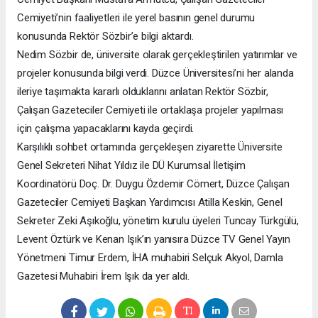
Cemiyeti’nin faaliyetleri ile yerel basının genel durumu
konusunda Rektör Sözbir’e bilgi aktardı.
Nedim Sözbir de, üniversite olarak gerçekleştirilen yatırımlar ve
projeler konusunda bilgi verdi. Düzce Üniversitesi’ni her alanda
ileriye taşımakta kararlı olduklarını anlatan Rektör Sözbir,
Çalışan Gazeteciler Cemiyeti ile ortaklaşa projeler yapılması
için çalışma yapacaklarını kayda geçirdi.
Karşılıklı sohbet ortamında gerçekleşen ziyarette Üniversite
Genel Sekreteri Nihat Yıldız ile DÜ Kurumsal İletişim
Koordinatörü Doç. Dr. Duygu Özdemir Cömert, Düzce Çalışan
Gazeteciler Cemiyeti Başkan Yardımcısı Atilla Keskin, Genel
Sekreter Zeki Aşıkoğlu, yönetim kurulu üyeleri Tuncay Türkgülü,
Levent Öztürk ve Kenan Işık’ın yanısıra Düzce TV Genel Yayın
Yönetmeni Timur Erdem, İHA muhabiri Selçuk Akyol, Damla
Gazetesi Muhabiri İrem Işık da yer aldı.