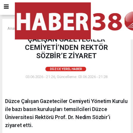
Anasayfa
DÜZCE YEREL HABER
ÇALIŞAN GAZETECİLER
CEMİYETİ’NDEN REKTÖR
SÖZBİR’E ZİYARET
DÜZCE YEREL HABER
03.06.2026 - 21:26, Güncelleme: 03.06.2026 - 21:28
Düzce Çalışan Gazeteciler Cemiyeti Yönetim Kurulu
ile bazı basın kuruluşları temsilcileri Düzce
Üniversitesi Rektörü Prof. Dr. Nedim Sözbir’i
ziyaret etti.