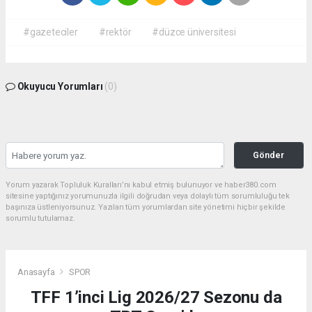
#gazeteciler
#rektör
#düzce üniversitesi
Okuyucu Yorumları
(0)
Gönder
Yorum yazarak Topluluk Kuralları’nı kabul etmiş bulunuyor ve haber380.com
sitesine yaptığınız yorumunuzla ilgili doğrudan veya dolaylı tüm sorumluluğu tek
başınıza üstleniyorsunuz. Yazılan tüm yorumlardan site yönetimi hiçbir şekilde
sorumlu tutulamaz.
Anasayfa
SPOR
TFF 1’inci Lig 2026/27 Sezonu da