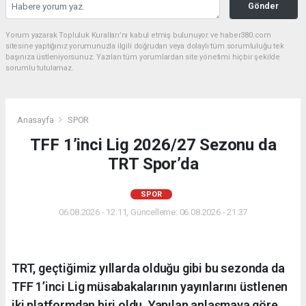
Gönder
Yorum yazarak Topluluk Kuralları’nı kabul etmiş bulunuyor ve haber380.com
sitesine yaptığınız yorumunuzla ilgili doğrudan veya dolaylı tüm sorumluluğu tek
başınıza üstleniyorsunuz. Yazılan tüm yorumlardan site yönetimi hiçbir şekilde
sorumlu tutulamaz.
Anasayfa
SPOR
TFF 1’inci Lig 2026/27 Sezonu da
TRT Spor’da
SPOR
06.08.2026 - 12:11, Güncelleme: 06.08.2026 - 21:37
TRT, geçtiğimiz yıllarda olduğu gibi bu sezonda da
TFF 1’inci Lig müsabakalarının yayınlarını üstlenen
iki platformdan biri oldu. Yapılan anlaşmaya göre