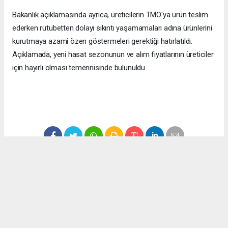
Bakanlık açıklamasında ayrıca, üreticilerin TMO'ya ürün teslim
ederken rutubetten dolayı sıkıntı yaşamamaları adına ürünlerini
kurutmaya azami özen göstermeleri gerektiği hatırlatıldı.
Açıklamada, yeni hasat sezonunun ve alım fiyatlarının üreticiler
için hayırlı olması temennisinde bulunuldu.
#ekonomi
#fındık
#düzce
#fındık fiyatları
Okuyucu Yorumları
(0)