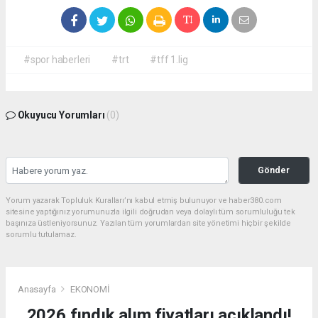
#spor haberleri
#trt
#tff 1.lig
Okuyucu Yorumları
(0)
Gönder
Yorum yazarak Topluluk Kuralları’nı kabul etmiş bulunuyor ve haber380.com
sitesine yaptığınız yorumunuzla ilgili doğrudan veya dolaylı tüm sorumluluğu tek
başınıza üstleniyorsunuz. Yazılan tüm yorumlardan site yönetimi hiçbir şekilde
sorumlu tutulamaz.
Anasayfa
EKONOMİ
2026 fındık alım fiyatları açıklandı!