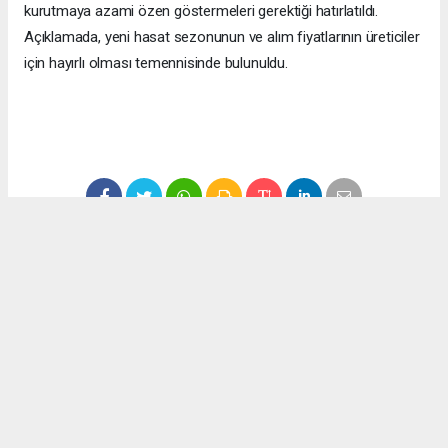
kurutmaya azami özen göstermeleri gerektiği hatırlatıldı.
Açıklamada, yeni hasat sezonunun ve alım fiyatlarının üreticiler
için hayırlı olması temennisinde bulunuldu.
#ekonomi
#fındık
#düzce
#fındık fiyatları
Okuyucu Yorumları
(0)
Gönder