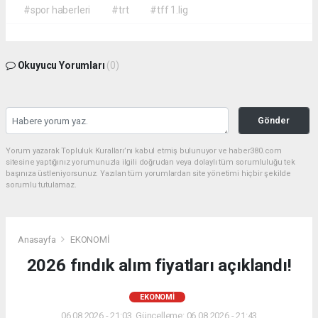
#spor haberleri
#trt
#tff 1.lig
Okuyucu Yorumları
(0)
Gönder
Yorum yazarak Topluluk Kuralları’nı kabul etmiş bulunuyor ve haber380.com
sitesine yaptığınız yorumunuzla ilgili doğrudan veya dolaylı tüm sorumluluğu tek
başınıza üstleniyorsunuz. Yazılan tüm yorumlardan site yönetimi hiçbir şekilde
sorumlu tutulamaz.
Anasayfa
EKONOMİ
2026 fındık alım fiyatları açıklandı!
EKONOMİ
06.08.2026 - 21:03, Güncelleme: 06.08.2026 - 21:43