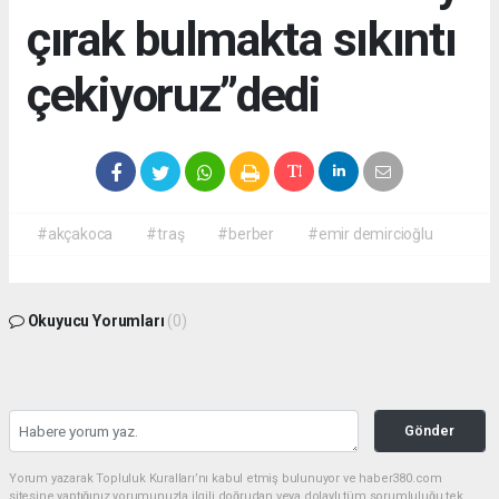
çırak bulmakta sıkıntı
çekiyoruz”dedi
#akçakoca
#traş
#berber
#emir demircioğlu
Okuyucu Yorumları
(0)
Gönder
Yorum yazarak Topluluk Kuralları’nı kabul etmiş bulunuyor ve haber380.com
sitesine yaptığınız yorumunuzla ilgili doğrudan veya dolaylı tüm sorumluluğu tek