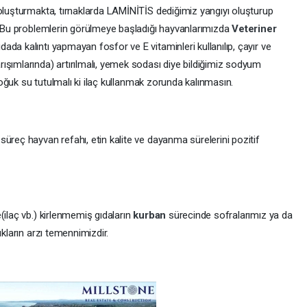
 oluşturmakta, tırnaklarda LAMİNİTİS dediğimiz yangıyı oluşturup
r. Bu problemlerin görülmeye başladığı hayvanlarımızda
Veteriner
da kalıntı yapmayan fosfor ve E vitaminleri kullanılıp, çayır ve
ışımlarında) artırılmalı, yemek sodası diye bildiğimiz sodyum
 soğuk su tutulmalı ki ilaç kullanmak zorunda kalınmasın.
üreç hayvan refahı, etin kalite ve dayanma sürelerini pozitif
(ilaç vb.) kirlenmemiş gıdaların
kurban
sürecinde sofralarımız ya da
ıkların arzı temennimizdir.