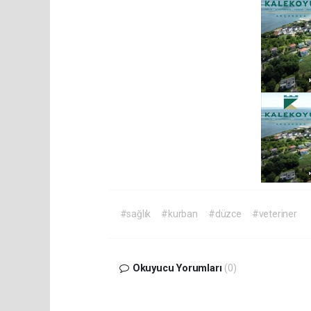
#sağlık
#kurban
#düzce
#veteriner
Okuyucu Yorumları
(0)