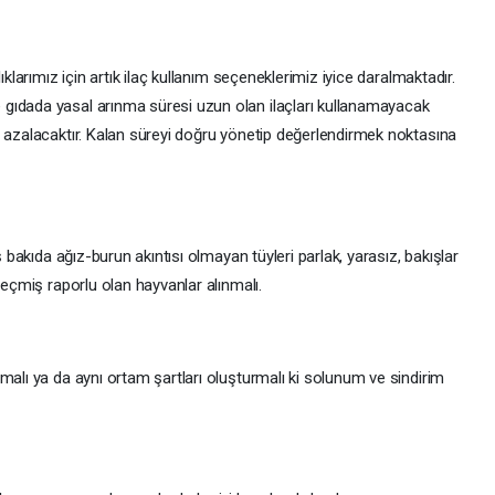
rımız için artık ilaç kullanım seçeneklerimiz iyice daralmaktadır.
 gıdada yasal arınma süresi uzun olan ilaçları kullanamayacak
ı azalacaktır. Kalan süreyi doğru yönetip değerlendirmek noktasına
ş bakıda ağız-burun akıntısı olmayan tüyleri parlak, yarasız, bakışlar
miş raporlu olan hayvanlar alınmalı.
malı ya da aynı ortam şartları oluşturmalı ki solunum ve sindirim