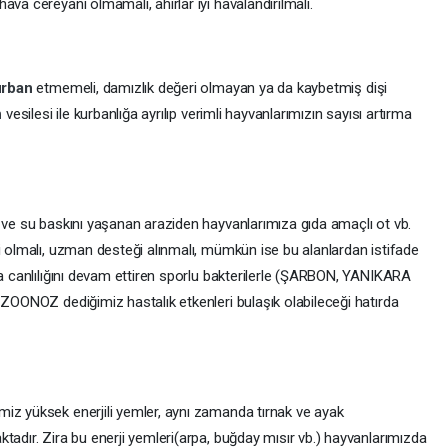
va cereyanı olmamalı, ahırlar iyi havalandırılmalı.
urban
etmemeli, damızlık değeri olmayan ya da kaybetmiş dişi
n
vesilesi ile kurbanlığa ayrılıp verimli hayvanlarımızın sayısı artırma
l ve su baskını yaşanan araziden hayvanlarımıza gıda amaçlı ot vb.
i olmalı, uzman desteği alınmalı, mümkün ise bu alanlardan istifade
ca canlılığını devam ettiren sporlu bakterilerle (ŞARBON, YANIKARA
 ZOONOZ dediğimiz hastalık etkenleri bulaşık olabileceği hatırda
iz yüksek enerjili yemler, aynı zamanda tırnak ve ayak
tadır. Zira bu enerji yemleri(arpa, buğday mısır vb.) hayvanlarımızda