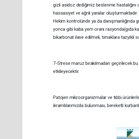
gizli asidoz dediğimiz beslenme hastalığını
hassasiyet ve ağrılı yaralar oluşturmaktadı
Hekim kontrolünde ya da danışmanlığında gıda
yonca gibi kaba yem oranı rasyonda(gıda kar
bikarbonat ilave edilmeli, tırnaklara tazyikli
7-Strese maruz bırakılmadan geçirilecek bu s
etkileyecektir.
Patojen mikroorganizmalar ve tıbbi ürünlerle
ikramlılarımızda bulunması, bereketli kurbanl