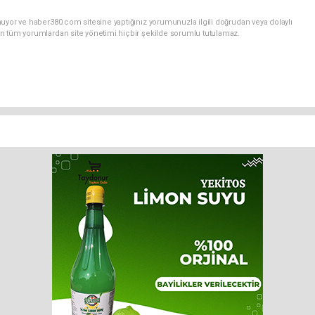
uyor ve haber380.com sitesine yaptığınız yorumunuzla ilgili doğrudan veya dolaylı
n tüm yorumlardan site yönetimi hiçbir şekilde sorumlu tutulamaz.