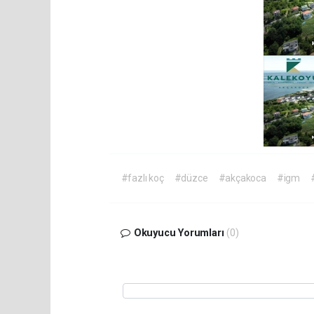
#fazlı koç
#düzce
#akçakoca
#igm
Okuyucu Yorumları
(0)