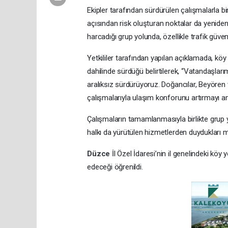
Ekipler tarafından sürdürülen çalışmalarla b
açısından risk oluşturan noktalar da yenide
harcadığı grup yolunda, özellikle trafik güvenl
Yetkililer tarafından yapılan açıklamada, kö
dahilinde sürdüğü belirtilerek, “Vatandaşları
aralıksız sürdürüyoruz. Doğancılar, Beyören
çalışmalarıyla ulaşım konforunu artırmayı ama
Çalışmaların tamamlanmasıyla birlikte grup 
halkı da yürütülen hizmetlerden duydukları m
Düzce
İl Özel İdaresi’nin il genelindeki kö
edeceği öğrenildi.