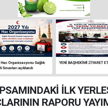
ı Hac Organizasyonu Sağlık
YENİ BAŞHEKİMİ ZİYARET ET
i Sınavları açıklandı
PSAMINDAKİ İLK YERL
LARININ RAPORU YAYI