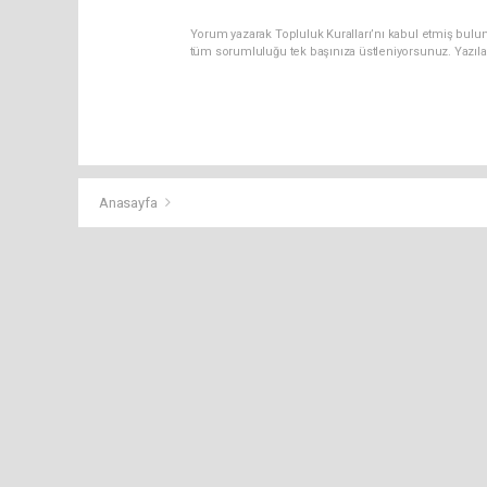
Yorum yazarak Topluluk Kuralları’nı kabul etmiş bulun
tüm sorumluluğu tek başınıza üstleniyorsunuz. Yazıla
Anasayfa