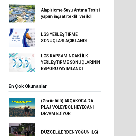
Alaplı İçme Suyu Arıtma Tesisi
yapım inşaatı teklifi verildi
LGS YERLEŞTİRME
SONUÇLARI AÇIKLANDI
LGS KAPSAMINDAKİ İLK
YERLEŞTİRME SONUÇLARININ
RAPORU YAYIMLANDI
En Çok Okunanlar
(Görüntülü) AKÇAKOCA DA
PLAJ VOLEYBOL HEYECANI
DEVAM EDİYOR
DÜZCELİLERDEN YOĞUN İLGİ