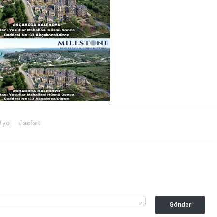
#yol
#asfalt
Gönder