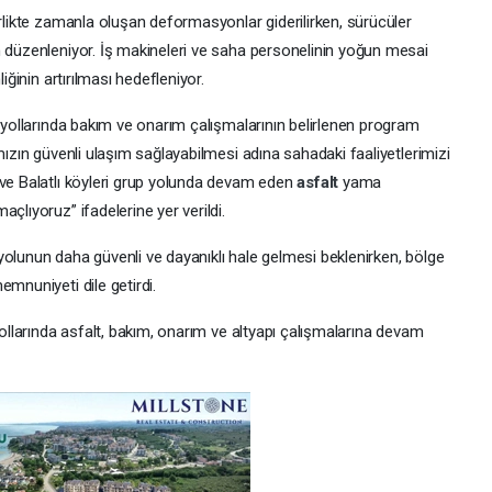
irlikte zamanla oluşan deformasyonlar giderilirken, sürücüler
n düzenleniyor. İş makineleri ve saha personelinin yoğun mesai
iğinin artırılması hedefleniyor.
y yollarında bakım ve onarım çalışmalarının belirlenen program
mızın güvenli ulaşım sağlayabilmesi adına sahadaki faaliyetlerimizi
 ve Balatlı köyleri grup yolunda devam eden
asfalt
yama
çlıyoruz” ifadelerine yer verildi.
yolunun daha güvenli ve dayanıklı hale gelmesi beklenirken, bölge
emnuniyeti dile getirdi.
y yollarında asfalt, bakım, onarım ve altyapı çalışmalarına devam