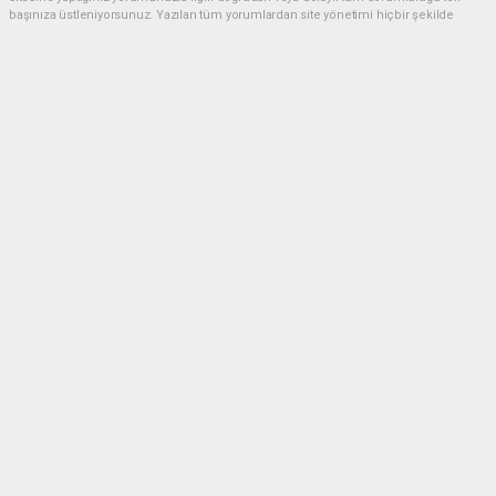
başınıza üstleniyorsunuz. Yazılan tüm yorumlardan site yönetimi hiçbir şekilde
sorumlu tutulamaz.
Anasayfa
SPOR
(Görüntülü) AKÇAKOCA DA PLAJ
VOLEYBOL HEYECANI DEVAM
EDİYOR
SPOR
04.08.2026 - 22:08, Güncelleme: 05.08.2026 - 00:09
Akçakoca’da Plaj Voleybolu Turnuvası 2. Gününde
Tüm Heyecanıyla Devam Ediyor!