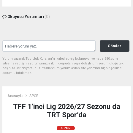
Okuyucu Yorumları
(0)
Gönder
Yorum yazarak Topluluk Kuralları’nı kabul etmiş bulunuyor ve haber380.com
sitesine yaptığınız yorumunuzla ilgili doğrudan veya dolaylı tüm sorumluluğu tek
başınıza üstleniyorsunuz. Yazılan tüm yorumlardan site yönetimi hiçbir şekilde
sorumlu tutulamaz.
Anasayfa
SPOR
TFF 1’inci Lig 2026/27 Sezonu da
TRT Spor’da
SPOR