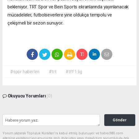
bekleniyor. TRT Spor ve Bein Sports ekranlarında yayınlanacak
mücadeleler, futbolseverlere yine oldukça tempolu ve
çekişmeli bir sezon sunuyor.
#spor haberleri
#trt
#tff 1.lig
Okuyucu Yorumları
(0)
Gönder
Yorum yazarak Topluluk Kuralları’nı kabul etmiş bulunuyor ve haber380.com
sitesine yaptığınız yorumunuzla ilgili doğrudan veya dolaylı tüm sorumluluğu tek