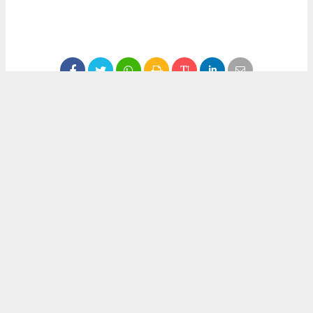
#ekonomi
#fındık
#düzce
#fındık fiyatları
Okuyucu Yorumları
(0)
Gönder
Yorum yazarak Topluluk Kuralları’nı kabul etmiş bulunuyor ve haber380.com
sitesine yaptığınız yorumunuzla ilgili doğrudan veya dolaylı tüm sorumluluğu tek
başınıza üstleniyorsunuz. Yazılan tüm yorumlardan site yönetimi hiçbir şekilde
sorumlu tutulamaz.