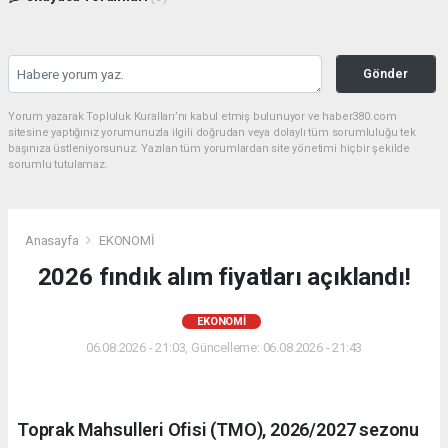
Gönder
Yorum yazarak Topluluk Kuralları’nı kabul etmiş bulunuyor ve haber380.com
sitesine yaptığınız yorumunuzla ilgili doğrudan veya dolaylı tüm sorumluluğu tek
başınıza üstleniyorsunuz. Yazılan tüm yorumlardan site yönetimi hiçbir şekilde
sorumlu tutulamaz.
Anasayfa
EKONOMİ
2026 fındık alım fiyatları açıklandı!
EKONOMİ
06.08.2026 - 21:03, Güncelleme: 06.08.2026 - 21:43
Toprak Mahsulleri Ofisi (TMO), 2026/2027 sezonu