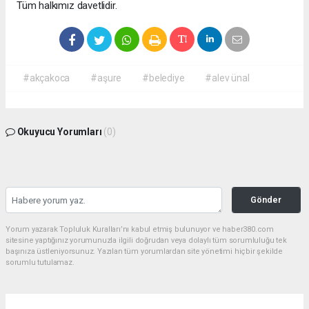
Tüm halkımız davetlidir.
#akçakoca
#aşure
#belediye
#alev ünal
Okuyucu Yorumları
(0)
Gönder
Yorum yazarak Topluluk Kuralları’nı kabul etmiş bulunuyor ve haber380.com
sitesine yaptığınız yorumunuzla ilgili doğrudan veya dolaylı tüm sorumluluğu tek
başınıza üstleniyorsunuz. Yazılan tüm yorumlardan site yönetimi hiçbir şekilde
sorumlu tutulamaz.