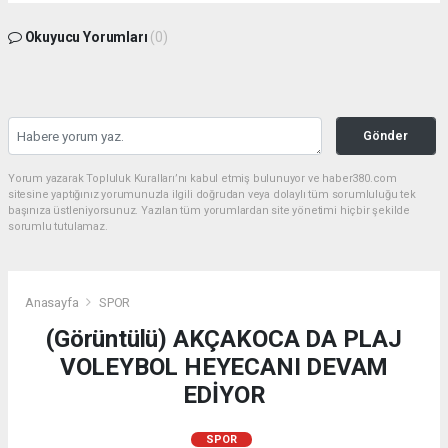
Okuyucu Yorumları
(0)
Gönder
Yorum yazarak Topluluk Kuralları’nı kabul etmiş bulunuyor ve haber380.com
sitesine yaptığınız yorumunuzla ilgili doğrudan veya dolaylı tüm sorumluluğu tek
başınıza üstleniyorsunuz. Yazılan tüm yorumlardan site yönetimi hiçbir şekilde
sorumlu tutulamaz.
Anasayfa
SPOR
(Görüntülü) AKÇAKOCA DA PLAJ
VOLEYBOL HEYECANI DEVAM
EDİYOR
SPOR