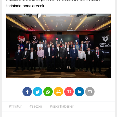
tarihinde sona erecek.
#fikstür
#sezon
#spor haberleri