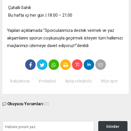
Çuhallı Sahili
Bu hafta içi her gün | 18.00 – 21.00
Yapılan açıklamada "Sporcularımıza destek vermek ve yaz
akşamlarını sporun coşkusuyla geçirmek isteyen tüm halkımızı
maçlarımızı izlemeye davet ediyoruz!"denildi
#akçakoca
#voleybol
#plaj voleybolu
#ilçe spor
Okuyucu Yorumları
(0)
Gönder