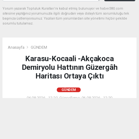
Yorum yazarak Topluluk Kuralları’nı kabul etmiş bulunuyor ve haber380.com
sitesine yaptığınız yorumunuzla ilgili doğrudan veya dolaylı tüm sorumluluğu tek
başınıza üstleniyorsunuz. Yazılan tüm yorumlardan site yönetimi hiçbir şekilde
sorumlu tutulamaz.
Anasayfa
GÜNDEM
Karasu-Kocaali -Akçakoca
Demiryolu Hattının Güzergâh
Haritası Ortaya Çıktı
GÜNDEM
06.08.2026 - 12:20, Güncelleme: 06.08.2026 - 12:20
Sakarya’da uzun yıllardır gündemde bulunan
Adapazarı-Karasu Demiryolu Projesi’nin Karasu’nun