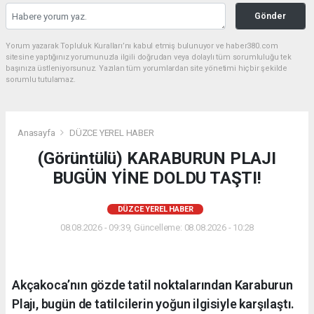
Gönder
Yorum yazarak Topluluk Kuralları’nı kabul etmiş bulunuyor ve haber380.com
sitesine yaptığınız yorumunuzla ilgili doğrudan veya dolaylı tüm sorumluluğu tek
başınıza üstleniyorsunuz. Yazılan tüm yorumlardan site yönetimi hiçbir şekilde
sorumlu tutulamaz.
Anasayfa
DÜZCE YEREL HABER
(Görüntülü) KARABURUN PLAJI
BUGÜN YİNE DOLDU TAŞTI!
DÜZCE YEREL HABER
08.08.2026 - 09:39, Güncelleme: 08.08.2026 - 10:28
Akçakoca’nın gözde tatil noktalarından Karaburun
Plajı, bugün de tatilcilerin yoğun ilgisiyle karşılaştı.