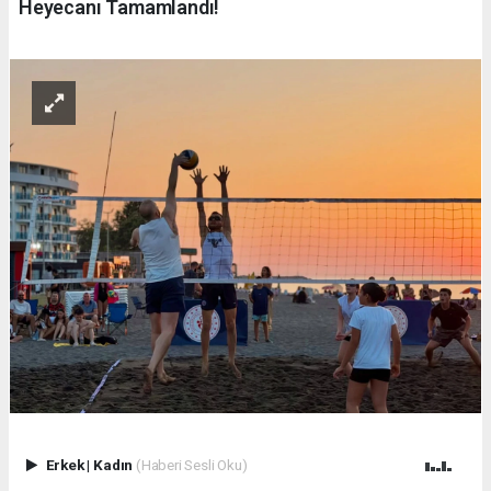
Heyecanı Tamamlandı!
Erkek
|
Kadın
(Haberi Sesli Oku)