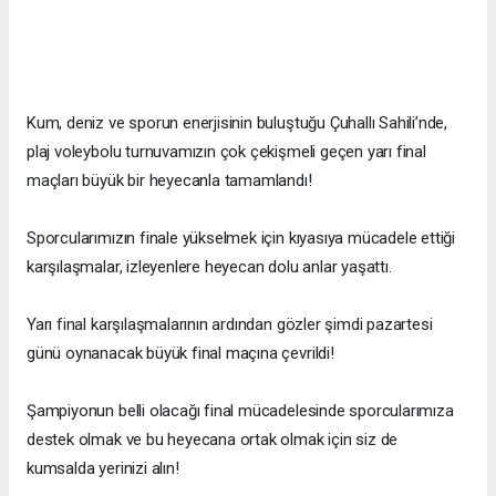
Kum, deniz ve sporun enerjisinin buluştuğu Çuhallı Sahili’nde,
plaj voleybolu turnuvamızın çok çekişmeli geçen yarı final
maçları büyük bir heyecanla tamamlandı!
Sporcularımızın finale yükselmek için kıyasıya mücadele ettiği
karşılaşmalar, izleyenlere heyecan dolu anlar yaşattı.
Yarı final karşılaşmalarının ardından gözler şimdi pazartesi
günü oynanacak büyük final maçına çevrildi!
Şampiyonun belli olacağı final mücadelesinde sporcularımıza
destek olmak ve bu heyecana ortak olmak için siz de
kumsalda yerinizi alın!