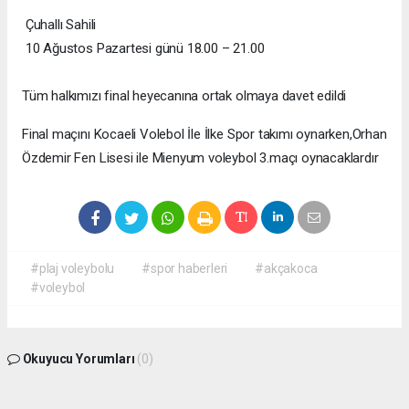
Çuhallı Sahili
10 Ağustos Pazartesi günü 18.00 – 21.00
Tüm halkımızı final heyecanına ortak olmaya davet edildi
Final maçını Kocaeli Volebol İle İlke Spor takımı oynarken,Orhan
Özdemir Fen Lisesi ile Mienyum voleybol 3.maçı oynacaklardır
#plaj voleybolu
#spor haberleri
#akçakoca
#voleybol
Okuyucu Yorumları
(0)