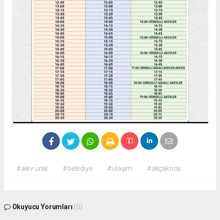
#alev ünal
#belediye
#ulaşım
#akçakoca
Okuyucu Yorumları
(0)