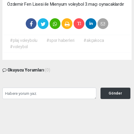
Özdemir Fen Lisesi ile Mienyum voleybol 3.maçı oynacaklardır
#plaj voleybolu
#spor haberleri
#akçakoca
#voleybol
Okuyucu Yorumları
(0)
Gönder
Yorum yazarak Topluluk Kuralları’nı kabul etmiş bulunuyor ve haber380.com
sitesine yaptığınız yorumunuzla ilgili doğrudan veya dolaylı tüm sorumluluğu tek
başınıza üstleniyorsunuz. Yazılan tüm yorumlardan site yönetimi hiçbir şekilde
sorumlu tutulamaz.