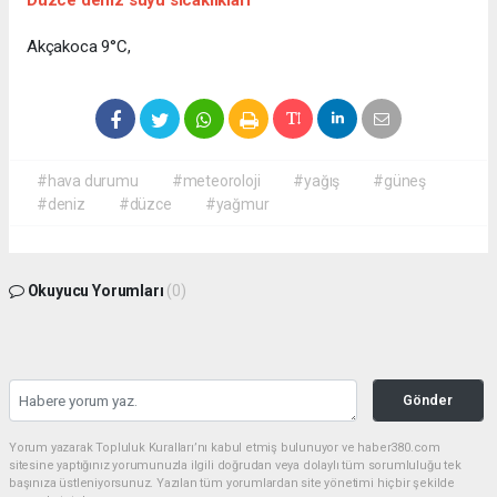
Akçakoca 9°C,
#hava durumu
#meteoroloji
#yağış
#güneş
#deniz
#düzce
#yağmur
Okuyucu Yorumları
(0)
Gönder
Yorum yazarak Topluluk Kuralları’nı kabul etmiş bulunuyor ve haber380.com
sitesine yaptığınız yorumunuzla ilgili doğrudan veya dolaylı tüm sorumluluğu tek
başınıza üstleniyorsunuz. Yazılan tüm yorumlardan site yönetimi hiçbir şekilde