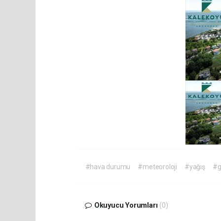
#hava durumu
#meteoroloji
#yağış
#g
Okuyucu Yorumları
(0)