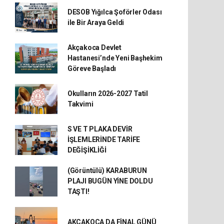
DESOB Yığılca Şoförler Odası
ile Bir Araya Geldi
Akçakoca Devlet
Hastanesi’nde Yeni Başhekim
Göreve Başladı
Okulların 2026-2027 Tatil
Takvimi
S VE T PLAKA DEVİR
İŞLEMLERİNDE TARİFE
DEĞİŞİKLİĞİ
(Görüntülü) KARABURUN
PLAJI BUGÜN YİNE DOLDU
TAŞTI!
AKÇAKOCA DA FİNAL GÜNÜ