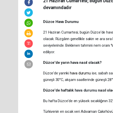
21 Haziran Cumartesi; bugün Düzce
devamındadır
Düzce Hava Durumu
21 Haziran Cumartesi; bugün Düzce'de hav
olacak. Rüzgârın genellikle sakin ve ara sıra
seviyelerinde. Beklenen tahmini nem oranı 
ediliyor.
Düzce'de yarın hava nasıl olacak?
Düzce'de yarınki
hava durumu
ise; sabah sa
güneşli 30°C, akşam saatlerinde güneşli 28°
Düzce'de haftalık
hava durumu
nasıl ol
Bu hafta Düzce'de en yüksek sıcaklığının 32°
Türkiyenin en sıcak yeri Adıyaman Çakırhöy