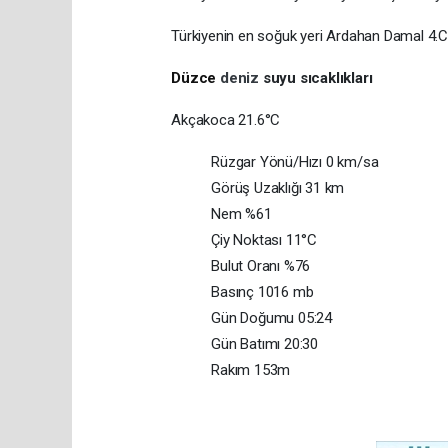
Türkiyenin en soğuk yeri Ardahan Damal 4.
Düzce
deniz
suyu sıcaklıkları
Akçakoca 21.6°C
Rüzgar Yönü/Hızı 0 km/sa
Görüş Uzaklığı 31 km
Nem %61
Çiy Noktası 11°C
Bulut Oranı %76
Basınç 1016 mb
Gün Doğumu 05:24
Gün Batımı 20:30
Rakım 153m