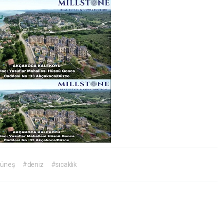
üneş
#deniz
#sıcaklık