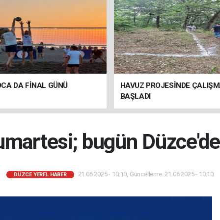
CA DA FİNAL GÜNÜ
HAVUZ PROJESİNDE ÇALIŞ
BAŞLADI
umartesi; bugün Düzce'd
21.06.2025 - 10:10, Güncelleme: 21.06.2025 - 10:10
DÜZCE YEREL HABER