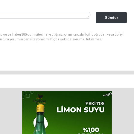
Gönder
uyor ve haber380.com sitesine yaptığınız yorumunuzla ilgili doğrudan veya dolaylı
n tüm yorumlardan site yönetimi hiçbir şekilde sorumlu tutulamaz.