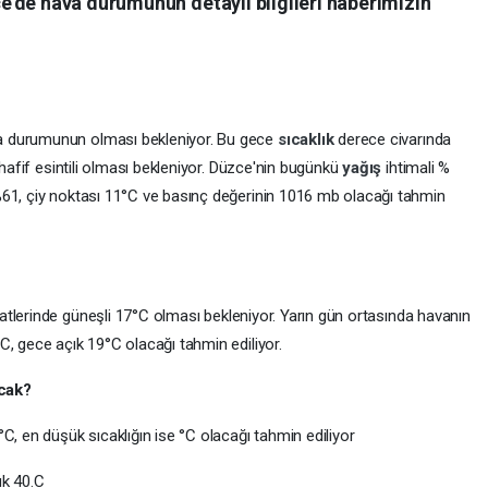
'de hava durumunun detaylı bilgileri haberimizin
a durumunun olması bekleniyor. Bu gece
sıcaklık
derece civarında
 hafif esintili olması bekleniyor. Düzce'nin bugünkü
yağış
ihtimali %
%61, çiy noktası 11°C ve basınç değerinin 1016 mb olacağı tahmin
atlerinde güneşli 17°C olması bekleniyor. Yarın gün ortasında havanın
C, gece açık 19°C olacağı tahmin ediliyor.
acak?
C, en düşük sıcaklığın ise °C olacağı tahmin ediliyor
ük 40.C