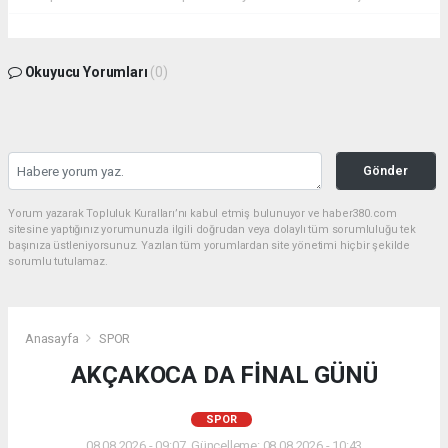
Okuyucu Yorumları
(0)
Gönder
Yorum yazarak Topluluk Kuralları’nı kabul etmiş bulunuyor ve haber380.com
sitesine yaptığınız yorumunuzla ilgili doğrudan veya dolaylı tüm sorumluluğu tek
başınıza üstleniyorsunuz. Yazılan tüm yorumlardan site yönetimi hiçbir şekilde
sorumlu tutulamaz.
Anasayfa
SPOR
AKÇAKOCA DA FİNAL GÜNÜ
SPOR
08.08.2026 - 09:07, Güncelleme: 08.08.2026 - 10:43