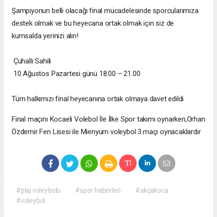
Şampiyonun belli olacağı final mücadelesinde sporcularımıza
destek olmak ve bu heyecana ortak olmak için siz de
kumsalda yerinizi alın!
Çuhallı Sahili
10 Ağustos Pazartesi günü 18.00 – 21.00
Tüm halkımızı final heyecanına ortak olmaya davet edildi
Final maçını Kocaeli Volebol İle İlke Spor takımı oynarken,Orhan
Özdemir Fen Lisesi ile Mienyum voleybol 3.maçı oynacaklardır
#plaj voleybolu
#spor haberleri
#akçakoca
#voleybol