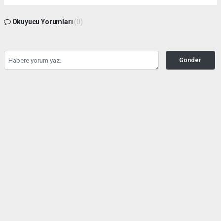
Okuyucu Yorumları
(0)
Gönder
Yorum yazarak Topluluk Kuralları’nı kabul etmiş bulunuyor ve haber380.com
sitesine yaptığınız yorumunuzla ilgili doğrudan veya dolaylı tüm sorumluluğu tek
başınıza üstleniyorsunuz. Yazılan tüm yorumlardan site yönetimi hiçbir şekilde
sorumlu tutulamaz.
Anasayfa
DÜZCE YEREL HABER
(Görüntülü) KARABURUN PLAJI
BUGÜN YİNE DOLDU TAŞTI!
DÜZCE YEREL HABER
08.08.2026 - 09:39, Güncelleme: 08.08.2026 - 10:28