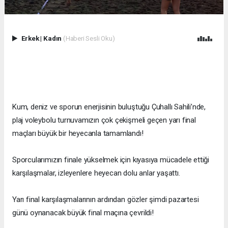
Erkek
|
Kadın
(Haberi Sesli Oku)
Kum, deniz ve sporun enerjisinin buluştuğu Çuhallı Sahili’nde,
plaj voleybolu turnuvamızın çok çekişmeli geçen yarı final
maçları büyük bir heyecanla tamamlandı!
Sporcularımızın finale yükselmek için kıyasıya mücadele ettiği
karşılaşmalar, izleyenlere heyecan dolu anlar yaşattı.
Yarı final karşılaşmalarının ardından gözler şimdi pazartesi
günü oynanacak büyük final maçına çevrildi!