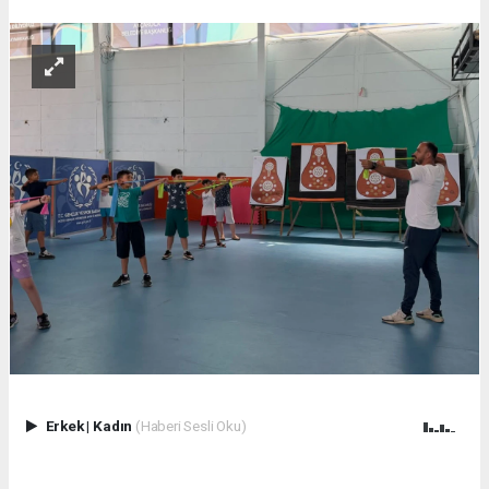
Erkek
|
Kadın
(Haberi Sesli Oku)