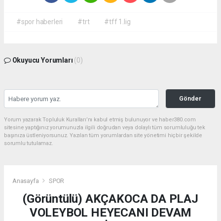
#spor haberleri
#trt
#tff 1.lig
Okuyucu Yorumları
(0)
Gönder
Yorum yazarak Topluluk Kuralları’nı kabul etmiş bulunuyor ve haber380.com
sitesine yaptığınız yorumunuzla ilgili doğrudan veya dolaylı tüm sorumluluğu tek
başınıza üstleniyorsunuz. Yazılan tüm yorumlardan site yönetimi hiçbir şekilde
sorumlu tutulamaz.
Anasayfa
SPOR
(Görüntülü) AKÇAKOCA DA PLAJ
VOLEYBOL HEYECANI DEVAM