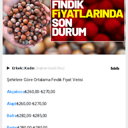
Erkek
|
Kadın
(Haberi Sesli Oku)
Şehirlere Göre Ortalama Fındık Fiyat Verisi
Akçakoca
₺260,00-₺270,00
Alaplı
₺260,00-₺270,50
Bafra
₺282,00-₺285,00
Bartın
₺280,00-₺285,00