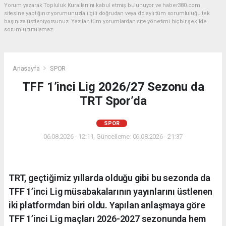
Yorum yazarak Topluluk Kuralları’nı kabul etmiş bulunuyor ve haber380.com
sitesine yaptığınız yorumunuzla ilgili doğrudan veya dolaylı tüm sorumluluğu tek
başınıza üstleniyorsunuz. Yazılan tüm yorumlardan site yönetimi hiçbir şekilde
sorumlu tutulamaz.
Anasayfa
SPOR
TFF 1’inci Lig 2026/27 Sezonu da
TRT Spor’da
SPOR
06.08.2026 - 12:11, Güncelleme: 06.08.2026 - 21:37
TRT, geçtiğimiz yıllarda olduğu gibi bu sezonda da
TFF 1’inci Lig müsabakalarının yayınlarını üstlenen
iki platformdan biri oldu. Yapılan anlaşmaya göre
TFF 1’inci Lig maçları 2026-2027 sezonunda hem