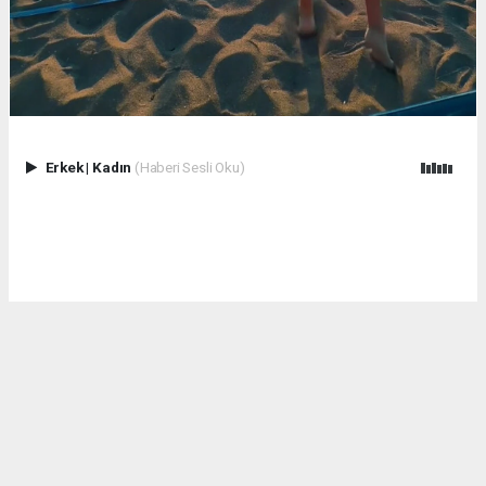
Erkek
|
Kadın
(Haberi Sesli Oku)
Kum, deniz ve sporun enerjisi Çuhallı Sahili’nde hız kesmeden
sürüyor!
Plaj voleybolu turnuvamızın ikinci gününde de birbirinden
çekişmeli karşılaşmalar sporseverlerle buluşuyor.