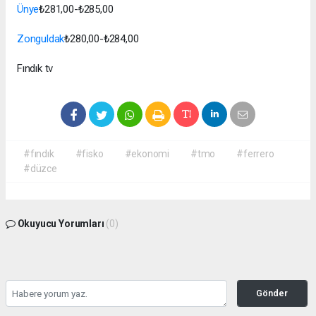
Ünye
₺281,00-₺285,00
Zonguldak
₺280,00-₺284,00
Fındık tv
#fındık
#fisko
#ekonomi
#tmo
#ferrero
#düzce
Okuyucu Yorumları
(0)
Gönder