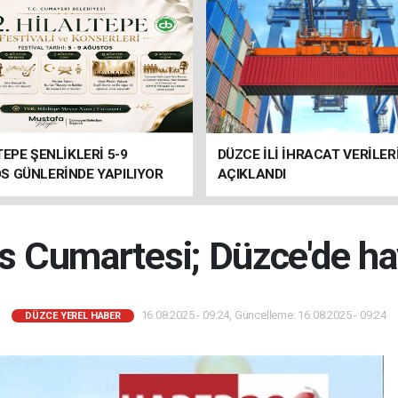
TEPE ŞENLİKLERİ 5-9
DÜZCE İLİ İHRACAT VERİLER
S GÜNLERİNDE YAPILIYOR
AÇIKLANDI
s Cumartesi; Düzce'de h
16.08.2025 - 09:24, Güncelleme: 16.08.2025 - 09:24
DÜZCE YEREL HABER