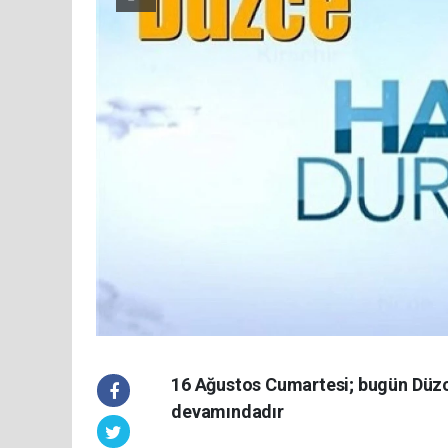
16 Ağustos Cumartesi; bugün Düzce
devamındadır