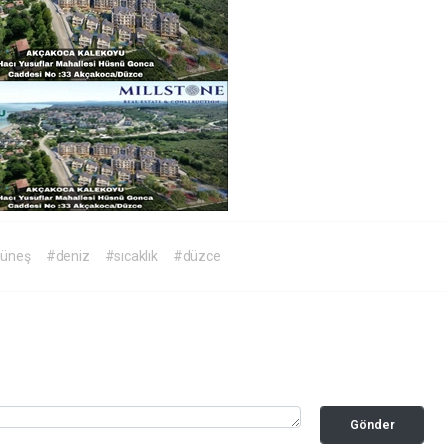
üneş
#deniz
#sıcaklık
#düzce
Gönder