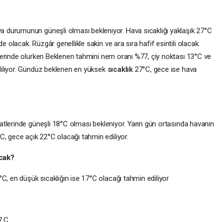
durumunun güneşli olması bekleniyor. Hava sıcaklığı yaklaşık 27°C
e olacak. Rüzgâr genellikle sakin ve ara sıra hafif esintili olacak.
lerinde olurken Beklenen tahmini nem oranı %77, çiy noktası 13°C ve
iliyor. Gündüz beklenen en yüksek
sıcaklık
27°C, gece ise hava
atlerinde güneşli 18°C olması bekleniyor. Yarın gün ortasında havanın
C, gece açık 22°C olacağı tahmin ediliyor.
acak?
C, en düşük sıcaklığın ise 17°C olacağı tahmin ediliyor
7.C