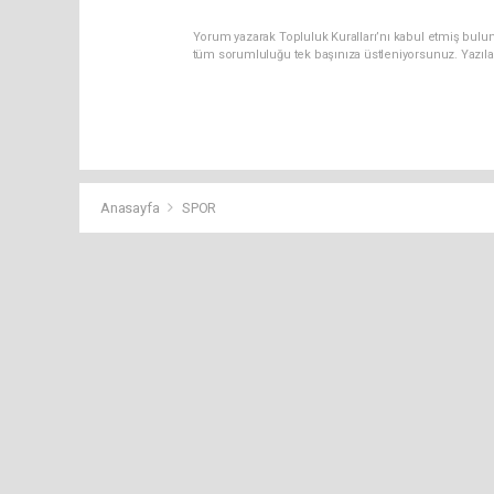
Yorum yazarak Topluluk Kuralları’nı kabul etmiş bulun
tüm sorumluluğu tek başınıza üstleniyorsunuz. Yazıla
Anasayfa
SPOR