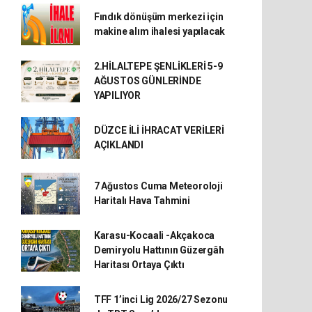
Fındık dönüşüm merkezi için
makine alım ihalesi yapılacak
2.HİLALTEPE ŞENLİKLERİ 5-9
AĞUSTOS GÜNLERİNDE
YAPILIYOR
DÜZCE İLİ İHRACAT VERİLERİ
AÇIKLANDI
7 Ağustos Cuma Meteoroloji
Haritalı Hava Tahmini
Karasu-Kocaali -Akçakoca
Demiryolu Hattının Güzergâh
Haritası Ortaya Çıktı
TFF 1’inci Lig 2026/27 Sezonu