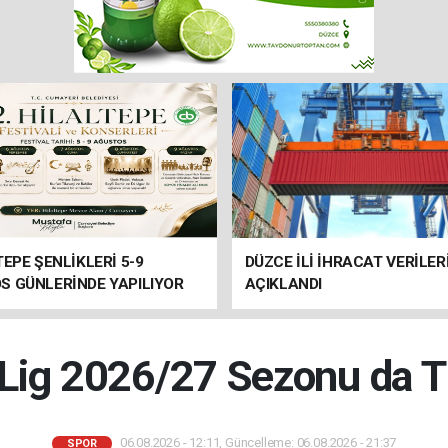
TEPE ŞENLİKLERİ 5-9
DÜZCE İLİ İHRACAT VERİLER
S GÜNLERİNDE YAPILIYOR
AÇIKLANDI
 Lig 2026/27 Sezonu da 
06.08.2026 - 12:11, Güncelleme: 06.08.2026 - 21:37
SPOR