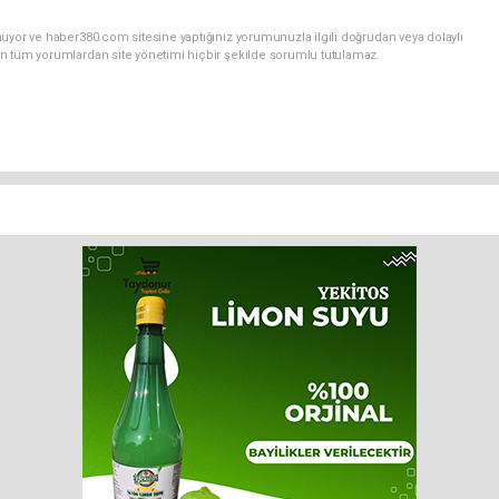
uyor ve haber380.com sitesine yaptığınız yorumunuzla ilgili doğrudan veya dolaylı
n tüm yorumlardan site yönetimi hiçbir şekilde sorumlu tutulamaz.