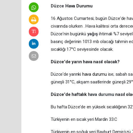
Düzce
Hava Durumu
16 Ağustos Cumartesi; bugün Düzce'de hava 
civarında olurken . Hava kalitesi orta dereced
Düzce'nin bugünkü
yağış
ihtimali %7 seviye
basınç değerinin 1013 mb olacağı tahmin ed
sıcaklığı 17°C seviyesinde olacak.
Düzce'de yarın hava nasıl olacak?
Düzce'de yarınki
hava durumu
ise; sabah sa
güneşli 31°C, akşam saatlerinde güneşli 29°
Düzce'de haftalık
hava durumu
nasıl ol
Bu hafta Düzce'de en yüksek sıcaklığının 32°
Türkiyenin en sıcak yeri Mardin 33.C
Türkiyenin en soğuk yeri Bayburt Demirözü 