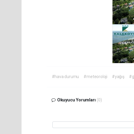
#hava durumu
#meteoroloji
#yağış
#g
Okuyucu Yorumları
(0)