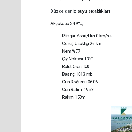
Düzce
deniz
suyu sıcaklıkları
Akçakoca 24.9°C,
Rüzgar Yönü/Hızı 0 km/sa
Görüş Uzaklığı 26 km
Nem %77
Çiy Noktası 13°C
Bulut Oranı %0
Basınç 1013 mb
Gün Doğumu 06:06
Gün Batımı 19:53
Rakım 153m