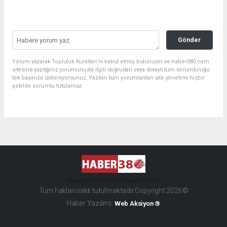
Gönder
Yorum yazarak Topluluk Kuralları’nı kabul etmiş bulunuyor ve haber380.com
sitesine yaptığınız yorumunuzla ilgili doğrudan veya dolaylı tüm sorumluluğu
tek başınıza üstleniyorsunuz. Yazılan tüm yorumlardan site yönetimi hiçbir
şekilde sorumlu tutulamaz.
haber paketi
haber scripti
haber yazılımı
Tüm hakları saklı tutulmaktadır.Copyright 2026©
Haber Yazılımı:
Web Aksiyon ®