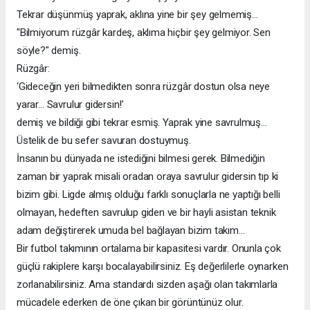
Tekrar düşünmüş yaprak, aklına yine bir şey gelmemiş…
"Bilmiyorum rüzgâr kardeş, aklıma hiçbir şey gelmiyor. Sen
söyle?" demiş.
Rüzgâr:
‘Gideceğin yeri bilmedikten sonra rüzgâr dostun olsa neye
yarar… Savrulur gidersin!’
demiş ve bildiği gibi tekrar esmiş. Yaprak yine savrulmuş…
Üstelik de bu sefer savuran dostuymuş.
İnsanın bu dünyada ne istediğini bilmesi gerek. Bilmediğin
zaman bir yaprak misali oradan oraya savrulur gidersin tıp ki
bizim gibi. Ligde almış olduğu farklı sonuçlarla ne yaptığı belli
olmayan, hedeften savrulup giden ve bir hayli asistan teknik
adam değiştirerek umuda bel bağlayan bizim takım…
Bir futbol takımının ortalama bir kapasitesi vardır. Onunla çok
güçlü rakiplere karşı bocalayabilirsiniz. Eş değerlilerle oynarken
zorlanabilirsiniz. Ama standardı sizden aşağı olan takımlarla
mücadele ederken de öne çıkan bir görüntünüz olur.