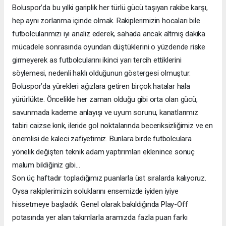
Boluspor’da bu yılki gariplik her türlü gücü taşıyan rakibe karşı,
hep aynı zorlanma içinde olmak. Rakiplerimizin hocaları bile
futbolcularımızı iyi analiz ederek, sahada ancak altmış dakika
mücadele sonrasında oyundan düştüklerini o yüzdende riske
girmeyerek as futbolcularını ikinci yarı tercih ettiklerini
söylemesi, nedenli haklı olduğunun göstergesi olmuştur.
Boluspor’da yürekleri ağızlara getiren birçok hatalar hala
yürürlükte. Öncelikle her zaman olduğu gibi orta olan gücü,
savunmada kademe anlayışı ve uyum sorunu, kanatlarımız
tabiri caizse kırık, ileride gol noktalarında beceriksizliğimiz ve en
önemlisi de kaleci zafiyetimiz. Bunlara birde futbolculara
yönelik değişten teknik adam yaptırımları eklenince sonuç
malum bildiğiniz gibi…
Son üç haftadır topladığımız puanlarla üst sıralarda kalıyoruz.
Oysa rakiplerimizin soluklarını ensemizde iyiden iyiye
hissetmeye başladık. Genel olarak bakıldığında Play-Off
potasında yer alan takımlarla aramızda fazla puan farkı