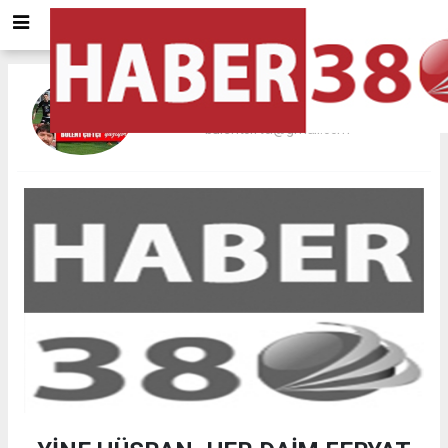
BÜLENT ÇİFTÇİ
bulentciftci@gmail.com