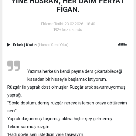
YİNE HÜSRAN, HER DAİM FERYAT
FİGAN.
Ekleme Tarihi: 23.02.2026 - 18:40
192+ kez okundu.
Erkek
|
Kadın
(Haberi Sesli Oku)
Yazıma herkesin kendi payına ders çıkartabileceği
kıssadan bir hisseyle başlamak istiyorum.
Rüzgâr ile yaprak dost olmuşlar. Rüzgâr artık savurmuyormuş
yaprağı.
"Söyle dostum, demiş rüzgâr nereye istersen oraya götüreyim
seni"
Yaprak düşünmüş taşınmış, aklına hiçbir şey gelmemiş.
Tekrar sormuş rüzgâr:
‘Hadi söyle seni istediğin yere taşıyayım.