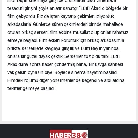
Erol Taş’ın sinemaya girişi de o sıralarda oldu. Sinemaya
tesadüfi girişini şöyle anlatır sanatçı: "Lütfi Akad o bölgede bir
film çekiyordu. Biz de işten kaytarıp çekimleri izliyorduk
arkadaşlarla. Günlerce süren çekimlerden birinde mahallede
oturan birkaç serseri, film ekibine musallat olup onları rahatsız
etmeye başladı. Film ekibini korumak için birkaç arkadaşımla
birlikte, serserilerle kavgaya giriştik ve Lütfi Bey'in yanında
onlara bir güzel dayak çektik. Serseriler toz oldu tabi. Lütfi
Akad daha sonra haber göndermiş bana, 'Bir kavga sahnesi
var, gelsin oynasın' diye. Böylece sinema hayatım başladı.
Filmdeki rolümü diğer yönetmenler de beğendi ve ardı ardına
teklifler gelmeye başladı."