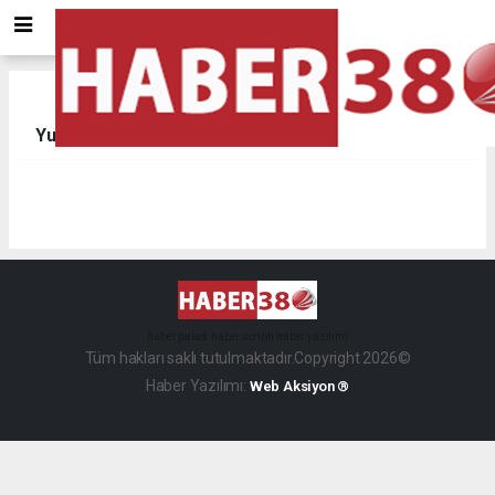
Yurtları İlanları
haber paketi
haber scripti
haber yazılımı
Tüm hakları saklı tutulmaktadır.Copyright 2026©
Haber Yazılımı:
Web Aksiyon ®