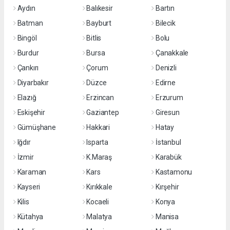
Aydın
Balıkesir
Bartın
Batman
Bayburt
Bilecik
Bingöl
Bitlis
Bolu
Burdur
Bursa
Çanakkale
Çankırı
Çorum
Denizli
Diyarbakır
Düzce
Edirne
Elazığ
Erzincan
Erzurum
Eskişehir
Gaziantep
Giresun
Gümüşhane
Hakkari
Hatay
Iğdır
Isparta
İstanbul
İzmir
K.Maraş
Karabük
Karaman
Kars
Kastamonu
Kayseri
Kırıkkale
Kırşehir
Kilis
Kocaeli
Konya
Kütahya
Malatya
Manisa