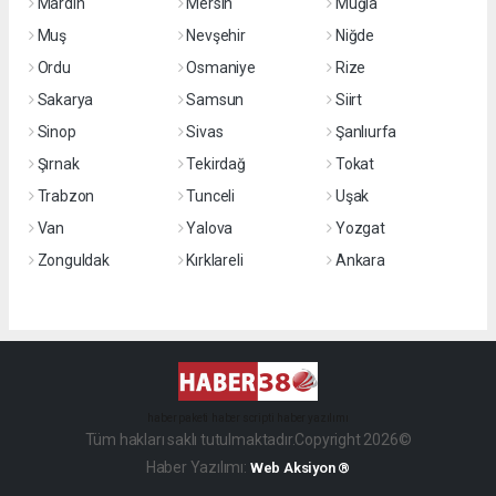
Mardin
Mersin
Muğla
Muş
Nevşehir
Niğde
Ordu
Osmaniye
Rize
Sakarya
Samsun
Siirt
Sinop
Sivas
Şanlıurfa
Şırnak
Tekirdağ
Tokat
Trabzon
Tunceli
Uşak
Van
Yalova
Yozgat
Zonguldak
Kırklareli
Ankara
haber paketi
haber scripti
haber yazılımı
Tüm hakları saklı tutulmaktadır.Copyright 2026©
Haber Yazılımı:
Web Aksiyon ®