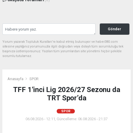
Gönder
Yorum yazarak Topluluk Kuralları’nı kabul etmiş bulunuyor ve haber380.com
sitesine yaptığınız yorumunuzla ilgili doğrudan veya dolaylı tüm sorumluluğu tek
başınıza üstleniyorsunuz. Yazılan tüm yorumlardan site yönetimi hiçbir şekilde
sorumlu tutulamaz.
Anasayfa
SPOR
TFF 1’inci Lig 2026/27 Sezonu da
TRT Spor’da
SPOR
06.08.2026 - 12:11, Güncelleme: 06.08.2026 - 21:37