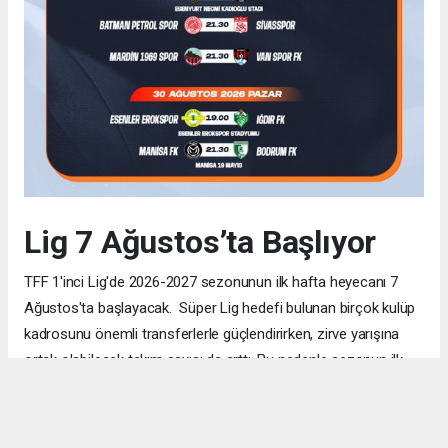
Lig 7 Ağustos’ta Başlıyor
TFF 1'inci Lig'de 2026-2027 sezonunun ilk hafta heyecanı 7
Ağustos'ta başlayacak. Süper Lig hedefi bulunan birçok kulüp
kadrosunu önemli transferlerle güçlendirirken, zirve yarışına
ortak olabilecek takım sayısı da arttı. Bu nedenle sezonun ilk
haftalarından itibaren her puanın büyük önem taşıması
bekleniyor. TRT Spor ve Bein Sports ekranlarında yayınlanacak
mücadeleler, futbolseverlere yine oldukça tempolu ve