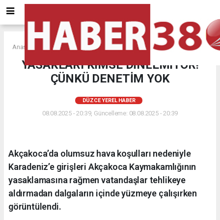
Anasayfa
DÜZCE YEREL HABER
YASAKLARI KİMSE DİNLEMİYOR!
ÇÜNKÜ DENETİM YOK
DÜZCE YEREL HABER
08.08.2025 - 20:39, Güncelleme: 08.08.2025 - 20:39
Akçakoca’da olumsuz hava koşulları nedeniyle
Karadeniz’e girişleri Akçakoca Kaymakamlığının
yasaklamasına rağmen vatandaşlar tehlikeye
aldırmadan dalgaların içinde yüzmeye çalışırken
görüntülendi.