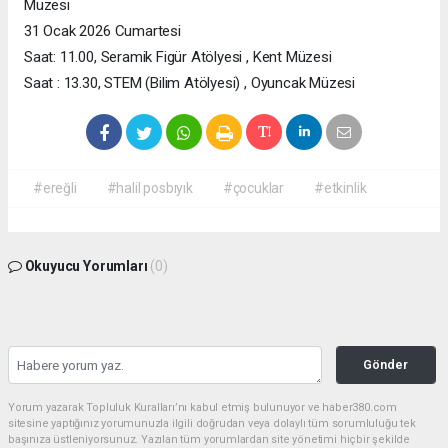
Müzesi
31 Ocak 2026 Cumartesi
Saat: 11.00, Seramik Figür Atölyesi , Kent Müzesi
Saat : 13.30, STEM (Bilim Atölyesi) , Oyuncak Müzesi
#ereğli
#halil posbıyık
#çocuklar
#etkinlik
Okuyucu Yorumları
(0)
Gönder
Yorum yazarak Topluluk Kuralları’nı kabul etmiş bulunuyor ve haber380.com
sitesine yaptığınız yorumunuzla ilgili doğrudan veya dolaylı tüm sorumluluğu tek
başınıza üstleniyorsunuz. Yazılan tüm yorumlardan site yönetimi hiçbir şekilde