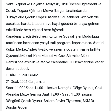
Saksı Yapımı ve Boyama Atölyesi”, Okul Öncesi Öğretmeni ve
Çocuk Yogası Eğitmeni Merve Rüzgar tarafından da
“Hikâyelerle Çocuk Yogası Atölyesi” düzenlendi. Atölyelerde
çocuklar; hareket, tasarım ve hayal gücünü bir araya getiren
etkinliklerle hem eğlendi hem öğrendi.
Karadeniz Ereğli Belediyesi Kültür ve Sosyal İşler Müdürlüğü
tarafından hazırlanan yarıyıl tatili programı kapsamında; Atatürk
Kültür Merkezi’ndeki tiyatro ve sinema gösterimleri ile birlikte
Oyuncak Müzesi, Kent Müzesi ve Gazi Alemdar Müze
Gemisi’nde etkinlik ve atölye çalışmaları 31 Ocak tarihine kadar
devam edecek.
ETKİNLİK PROGRAMI
21 Ocak 2026 Çarşamba
Saat: 11.00/ Saat: 14.00 , Hacivat Karagöz Gölge Oyunu , Gazi
Alemdar Müze Gemisi Saat: 12.00 / Saat: 15.00, Yaşam
Döngüsü Çocuk Oyunu, Ankara Devlet Tiyatrosu, AKM Dr.
Dündar Güçeri