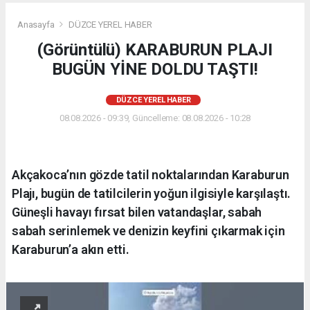
Anasayfa
DÜZCE YEREL HABER
(Görüntülü) KARABURUN PLAJI
BUGÜN YİNE DOLDU TAŞTI!
DÜZCE YEREL HABER
08.08.2026 - 09:39, Güncelleme: 08.08.2026 - 10:28
Akçakoca’nın gözde tatil noktalarından Karaburun
Plajı, bugün de tatilcilerin yoğun ilgisiyle karşılaştı.
Güneşli havayı fırsat bilen vatandaşlar, sabah
sabah serinlemek ve denizin keyfini çıkarmak için
Karaburun’a akın etti.