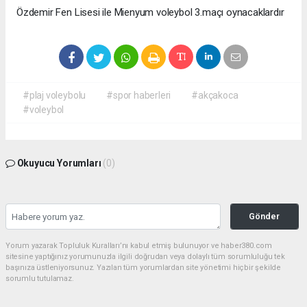
Özdemir Fen Lisesi ile Mienyum voleybol 3.maçı oynacaklardır
#plaj voleybolu
#spor haberleri
#akçakoca
#voleybol
Okuyucu Yorumları
(0)
Gönder
Yorum yazarak Topluluk Kuralları’nı kabul etmiş bulunuyor ve haber380.com
sitesine yaptığınız yorumunuzla ilgili doğrudan veya dolaylı tüm sorumluluğu tek
başınıza üstleniyorsunuz. Yazılan tüm yorumlardan site yönetimi hiçbir şekilde
sorumlu tutulamaz.