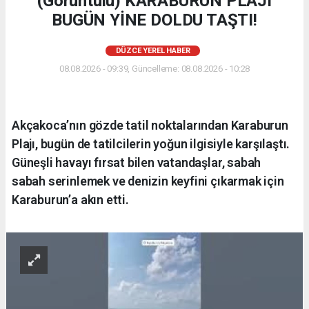
(Görüntülü) KARABURUN PLAJI
BUGÜN YİNE DOLDU TAŞTI!
DÜZCE YEREL HABER
08.08.2026 - 09:39, Güncelleme: 08.08.2026 - 10:28
Akçakoca’nın gözde tatil noktalarından Karaburun
Plajı, bugün de tatilcilerin yoğun ilgisiyle karşılaştı.
Güneşli havayı fırsat bilen vatandaşlar, sabah
sabah serinlemek ve denizin keyfini çıkarmak için
Karaburun’a akın etti.