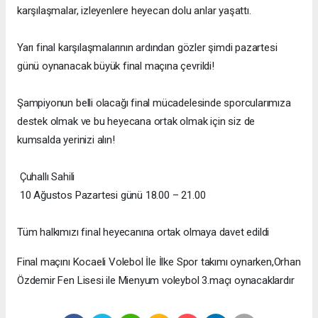
karşılaşmalar, izleyenlere heyecan dolu anlar yaşattı.
Yarı final karşılaşmalarının ardından gözler şimdi pazartesi
günü oynanacak büyük final maçına çevrildi!
Şampiyonun belli olacağı final mücadelesinde sporcularımıza
destek olmak ve bu heyecana ortak olmak için siz de
kumsalda yerinizi alın!
Çuhallı Sahili
10 Ağustos Pazartesi günü 18.00 – 21.00
Tüm halkımızı final heyecanına ortak olmaya davet edildi
Final maçını Kocaeli Volebol İle İlke Spor takımı oynarken,Orhan
Özdemir Fen Lisesi ile Mienyum voleybol 3.maçı oynacaklardır