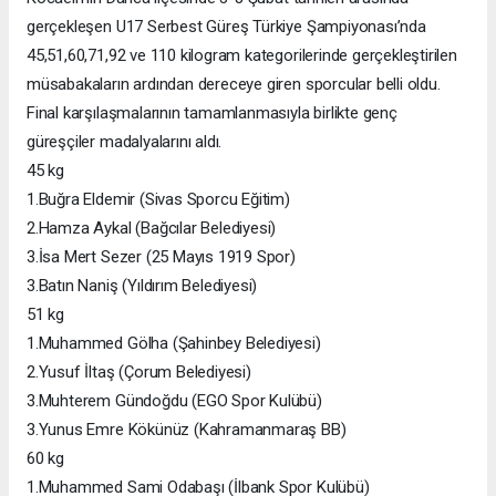
gerçekleşen U17 Serbest Güreş Türkiye Şampiyonası’nda
45,51,60,71,92 ve 110 kilogram kategorilerinde gerçekleştirilen
müsabakaların ardından dereceye giren sporcular belli oldu.
Final karşılaşmalarının tamamlanmasıyla birlikte genç
güreşçiler madalyalarını aldı.
45 kg
1.Buğra Eldemir (Sivas Sporcu Eğitim)
2.Hamza Aykal (Bağcılar Belediyesi)
3.İsa Mert Sezer (25 Mayıs 1919 Spor)
3.Batın Naniş (Yıldırım Belediyesi)
51 kg
1.Muhammed Gölha (Şahinbey Belediyesi)
2.Yusuf İltaş (Çorum Belediyesi)
3.Muhterem Gündoğdu (EGO Spor Kulübü)
3.Yunus Emre Kökünüz (Kahramanmaraş BB)
60 kg
1.Muhammed Sami Odabaşı (İlbank Spor Kulübü)