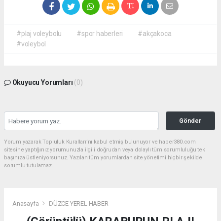
#plaj voleybolu
#spor haberleri
#akçakoca
#voleybol
Okuyucu Yorumları
(0)
Gönder
Yorum yazarak Topluluk Kuralları’nı kabul etmiş bulunuyor ve haber380.com
sitesine yaptığınız yorumunuzla ilgili doğrudan veya dolaylı tüm sorumluluğu tek
başınıza üstleniyorsunuz. Yazılan tüm yorumlardan site yönetimi hiçbir şekilde
sorumlu tutulamaz.
Anasayfa
DÜZCE YEREL HABER