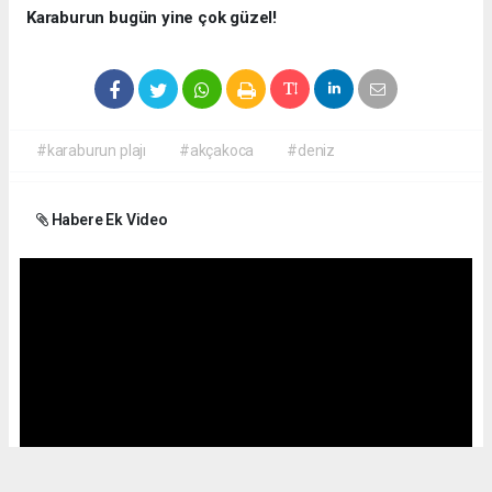
Karaburun bugün yine çok güzel!
#karaburun plajı
#akçakoca
#deniz
Habere Ek Video