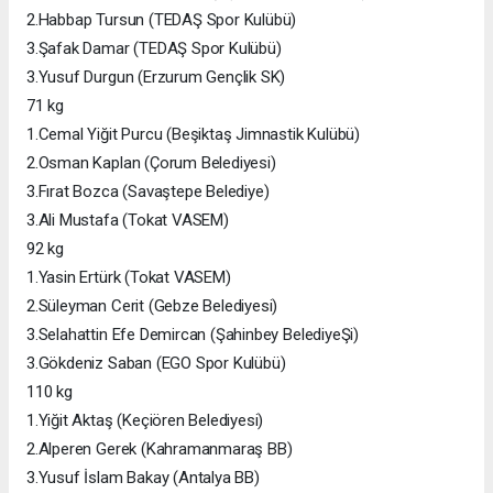
2.Habbap Tursun (TEDAŞ Spor Kulübü)
3.Şafak Damar (TEDAŞ Spor Kulübü)
3.Yusuf Durgun (Erzurum Gençlik SK)
71 kg
1.Cemal Yiğit Purcu (Beşiktaş Jimnastik Kulübü)
2.Osman Kaplan (Çorum Belediyesi)
3.Fırat Bozca (Savaştepe Belediye)
3.Ali Mustafa (Tokat VASEM)
92 kg
1.Yasin Ertürk (Tokat VASEM)
2.Süleyman Cerit (Gebze Belediyesi)
3.Selahattin Efe Demircan (Şahinbey BelediyeŞi)
3.Gökdeniz Saban (EGO Spor Kulübü)
110 kg
1.Yiğit Aktaş (Keçiören Belediyesi)
2.Alperen Gerek (Kahramanmaraş BB)
3.Yusuf İslam Bakay (Antalya BB)