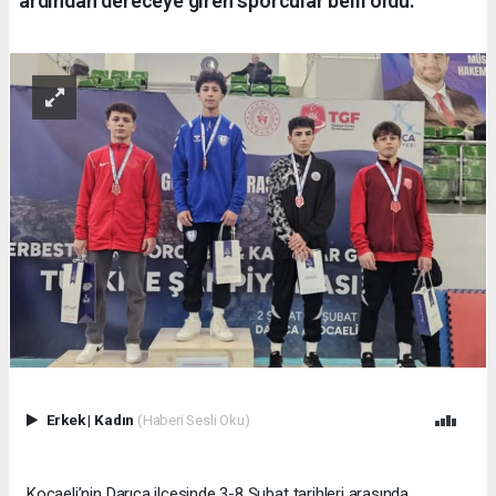
ardından dereceye giren sporcular belli oldu.
Erkek
|
Kadın
(Haberi Sesli Oku)
Kocaeli’nin Darıca ilçesinde 3-8 Şubat tarihleri arasında