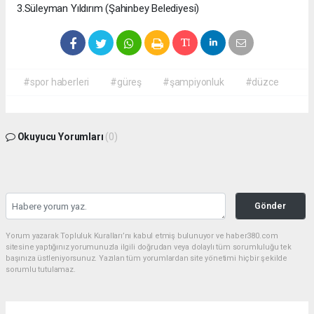
3.Süleyman Yıldırım (Şahinbey Belediyesi)
#spor haberleri
#güreş
#şampiyonluk
#düzce
Okuyucu Yorumları
(0)
Gönder
Yorum yazarak Topluluk Kuralları’nı kabul etmiş bulunuyor ve haber380.com
sitesine yaptığınız yorumunuzla ilgili doğrudan veya dolaylı tüm sorumluluğu tek
başınıza üstleniyorsunuz. Yazılan tüm yorumlardan site yönetimi hiçbir şekilde
sorumlu tutulamaz.