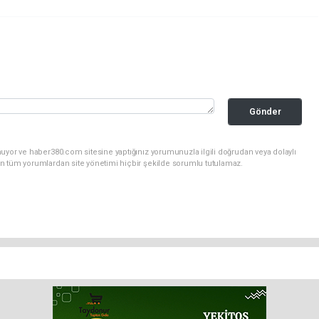
Gönder
uyor ve haber380.com sitesine yaptığınız yorumunuzla ilgili doğrudan veya dolaylı
n tüm yorumlardan site yönetimi hiçbir şekilde sorumlu tutulamaz.