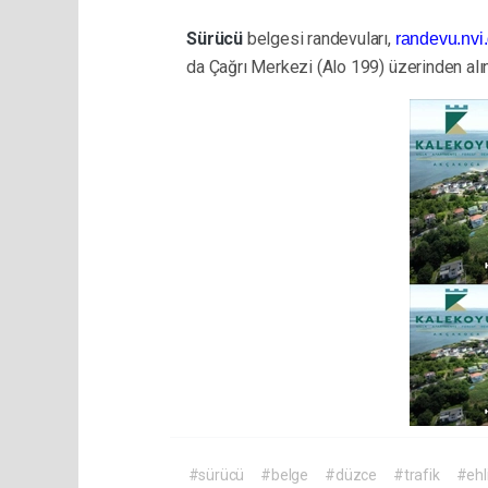
Sürücü
belgesi randevuları,
randevu.nvi.
da Çağrı Merkezi (Alo 199) üzerinden alı
#sürücü
#belge
#düzce
#trafik
#ehl