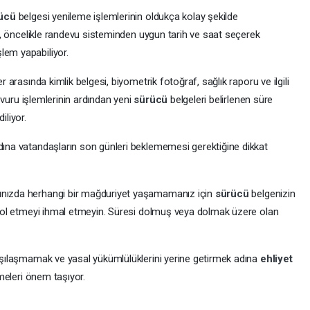
rücü
belgesi yenileme işlemlerinin oldukça kolay şekilde
lar, öncelikle randevu sisteminden uygun tarih ve saat seçerek
lem yapabiliyor.
er arasında kimlik belgesi, biyometrik fotoğraf, sağlık raporu ve ilgili
şvuru işlemlerinin ardından yeni
sürücü
belgeleri belirlenen süre
iliyor.
adına vatandaşların son günleri beklememesi gerektiğine dikkat
mınızda herhangi bir mağduriyet yaşamamanız için
sürücü
belgenizin
ntrol etmeyi ihmal etmeyin. Süresi dolmuş veya dolmak üzere olan
arşılaşmamak ve yasal yükümlülüklerini yerine getirmek adına
ehliyet
tmeleri önem taşıyor.