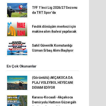
TFF 1’inci Lig 2026/27 Sezonu
da TRT Spor’da
Fındık dönüşüm merkezi için
makine alım ihalesi yapılacak
Sahil Güvenlik Komutanlığı
Uzman Erbaş Alımı Başlıyor
En Çok Okunanlar
(Görüntülü) AKÇAKOCA DA
PLAJ VOLEYBOL HEYECANI
DEVAM EDİYOR
Karasu-Kocaali -Akçakoca
Demiryolu Hattının Güzergâh