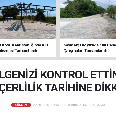
f Köyü Kabristanlığında Kilit
Kaymakçı Köyü'nde Kilit Park
alışması Tamamlandı
Çalışmaları Tamamlandı
LGENİZİ KONTROL ETTİN
ÇERLİLİK TARİHİNE DİK
22.06.2026 - 09:33, Güncelleme: 22.06.2026 - 09:33
GÜNDEM