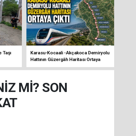
e Taşı
Karasu-Kocaali -Akçakoca Demiryolu
Hattının Güzergâh Haritası Ortaya
Çıktı
İZ Mİ? SON
KAT