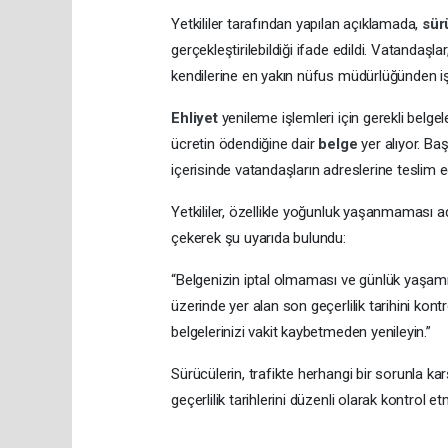
Yetkililer tarafından yapılan açıklamada,
sü
gerçekleştirilebildiği ifade edildi. Vatandaş
kendilerine en yakın nüfus müdürlüğünden iş
Ehliyet
yenileme işlemleri için gerekli belgel
ücretin ödendiğine dair
belge
yer alıyor. Ba
içerisinde vatandaşların adreslerine teslim ed
Yetkililer, özellikle yoğunluk yaşanmaması 
çekerek şu uyarıda bulundu:
“Belgenizin iptal olmaması ve günlük yaşa
üzerinde yer alan son geçerlilik tarihini ko
belgelerinizi vakit kaybetmeden yenileyin.”
Sürücülerin, trafikte herhangi bir sorunla k
geçerlilik tarihlerini düzenli olarak kontrol e