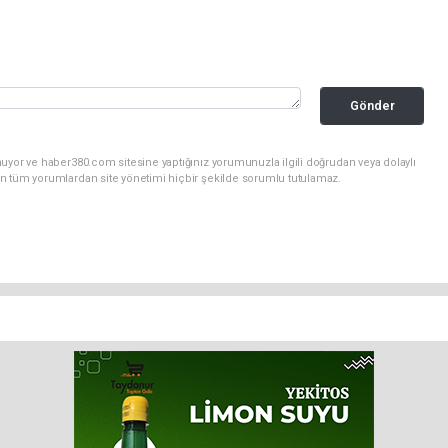
Gönder
uyor ve haber380.com sitesine yaptığınız yorumunuzla ilgili doğrudan veya dolaylı
n tüm yorumlardan site yönetimi hiçbir şekilde sorumlu tutulamaz.