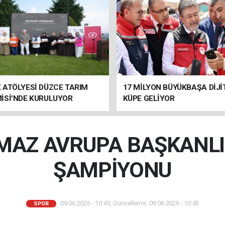
 ATÖLYESİ DÜZCE TARIM
17 MİLYON BÜYÜKBAŞA DİJİ
İSİ’NDE KURULUYOR
KÜPE GELİYOR
İ TAMAMLANDI
LMAZ AVRUPA BAŞKANLI
ŞAMPİYONU
09.06.2026 - 10:43, Güncelleme: 09.06.2026 - 10:43
SPOR