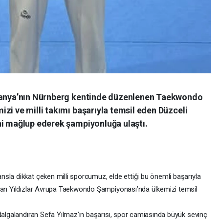
lmanya’nın Nürnberg kentinde düzenlenen Taekwondo
zi ve milli takımı başarıyla temsil eden Düzceli
ni mağlup ederek şampiyonluğa ulaştı.
sla dikkat çeken milli sporcumuz, elde ettiği bu önemli başarıyla
olan Yıldızlar Avrupa Taekwondo Şampiyonası’nda ülkemizi temsil
 dalgalandıran Sefa Yılmaz’ın başarısı, spor camiasında büyük sevinç