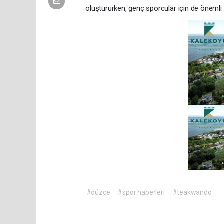
oluştururken, genç sporcular için de önemli
#düzce
#spor haberleri
#teakwando