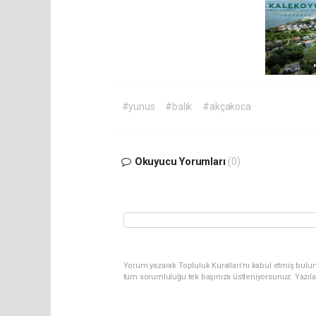
#yunus
#balık
#akçakoca
Okuyucu Yorumları
(0)
Yorum yazarak Topluluk Kuralları’nı kabul etmiş bulun
tüm sorumluluğu tek başınıza üstleniyorsunuz. Yazıla