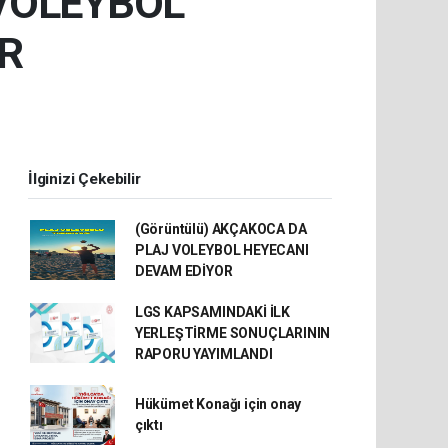
 VOLEYBOL
R
İlginizi Çekebilir
(Görüntülü) AKÇAKOCA DA
PLAJ VOLEYBOL HEYECANI
DEVAM EDİYOR
LGS KAPSAMINDAKİ İLK
YERLEŞTİRME SONUÇLARININ
RAPORU YAYIMLANDI
Hükümet Konağı için onay
çıktı