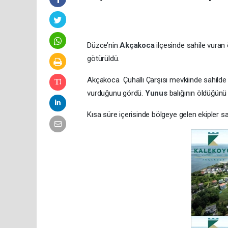
Düzce’nin
Akçakoca
ilçesinde sahile vuran
götürüldü.
Akçakoca Çuhallı Çarşısı mevkiinde sahilde 
vurduğunu gördü.
Yunus
balığının öldüğü
Kısa süre içerisinde bölgeye gelen ekipler s