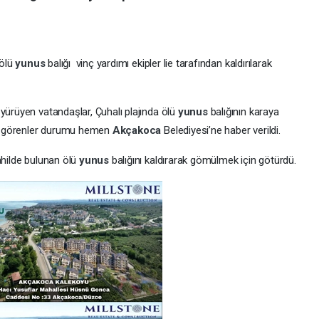
 ölü
yunus
balığı vinç yardımı ekipler lie tarafından kaldırılarak
yürüyen vatandaşlar, Çuhalı plajında ölü
yunus
balığının karaya
nü görenler durumu hemen
Akçakoca
Belediyesi’ne haber verildi.
ahilde bulunan ölü
yunus
balığını kaldırarak gömülmek için götürdü.