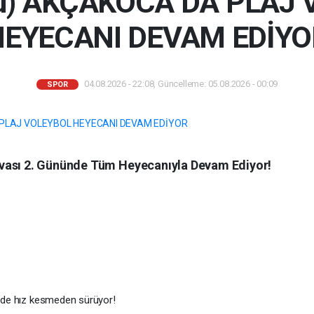
lü) AKÇAKOCA DA PLAJ
HEYECANI DEVAM EDİYO
04.08.2026 - 22:08, Güncelleme: 05.08.2026 - 00:09
SPOR
vası 2. Gününde Tüm Heyecanıyla Devam Ediyor!
i’nde hız kesmeden sürüyor!