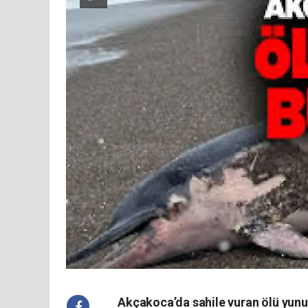
Akçakoca’da sahile vuran ölü yunus 