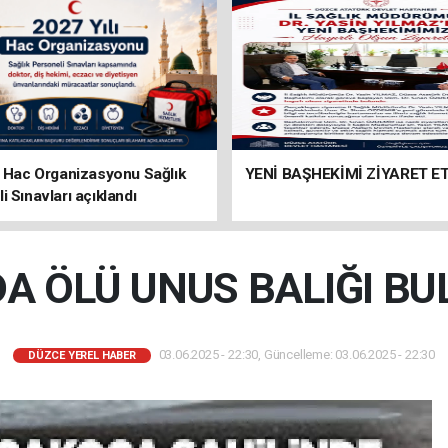
ı Hac Organizasyonu Sağlık
YENİ BAŞHEKİMİ ZİYARET ET
i Sınavları açıklandı
A ÖLÜ UNUS BALIĞI B
03.06.2025 - 22:30, Güncelleme: 03.06.2025 - 22:30
DÜZCE YEREL HABER