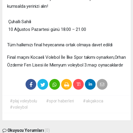
kumsalda yerinizi alın!
Çuhallı Sahili
10 Ağustos Pazartesi günü 18.00 – 21.00
Tüm halkımızı final heyecanına ortak olmaya davet edildi
Final maçını Kocaeli Volebol İle İlke Spor takımı oynarken,Orhan
Özdemir Fen Lisesi ile Mienyum voleybol 3.maçı oynacaklardır
#plaj voleybolu
#spor haberleri
#akçakoca
#voleybol
Okuyucu Yorumları
(0)