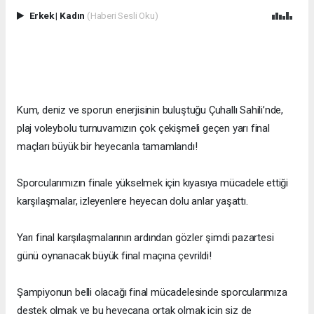
Erkek
|
Kadın
(Haberi Sesli Oku)
Kum, deniz ve sporun enerjisinin buluştuğu Çuhallı Sahili’nde,
plaj voleybolu turnuvamızın çok çekişmeli geçen yarı final
maçları büyük bir heyecanla tamamlandı!
Sporcularımızın finale yükselmek için kıyasıya mücadele ettiği
karşılaşmalar, izleyenlere heyecan dolu anlar yaşattı.
Yarı final karşılaşmalarının ardından gözler şimdi pazartesi
günü oynanacak büyük final maçına çevrildi!
Şampiyonun belli olacağı final mücadelesinde sporcularımıza
destek olmak ve bu heyecana ortak olmak için siz de