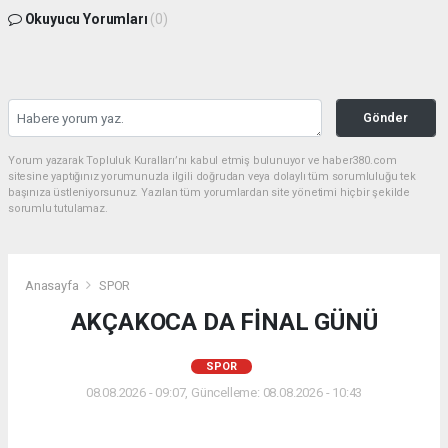
Okuyucu Yorumları
(0)
Gönder
Yorum yazarak Topluluk Kuralları’nı kabul etmiş bulunuyor ve haber380.com
sitesine yaptığınız yorumunuzla ilgili doğrudan veya dolaylı tüm sorumluluğu tek
başınıza üstleniyorsunuz. Yazılan tüm yorumlardan site yönetimi hiçbir şekilde
sorumlu tutulamaz.
Anasayfa
SPOR
AKÇAKOCA DA FİNAL GÜNÜ
SPOR
08.08.2026 - 09:07, Güncelleme: 08.08.2026 - 10:43