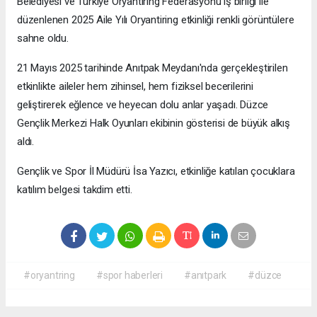
Belediyesi ve Türkiye Oryantiring Federasyonu iş birliği ile
düzenlenen 2025 Aile Yılı Oryantiring etkinliği renkli görüntülere
sahne oldu.
21 Mayıs 2025 tarihinde Anıtpak Meydanı'nda gerçekleştirilen
etkinlikte aileler hem zihinsel, hem fiziksel becerilerini
geliştirerek eğlence ve heyecan dolu anlar yaşadı. Düzce
Gençlik Merkezi Halk Oyunları ekibinin gösterisi de büyük alkış
aldı.
Gençlik ve Spor İl Müdürü İsa Yazıcı, etkinliğe katılan çocuklara
katılım belgesi takdim etti.
#oryantring
#spor haberleri
#anıtpark
#düzce